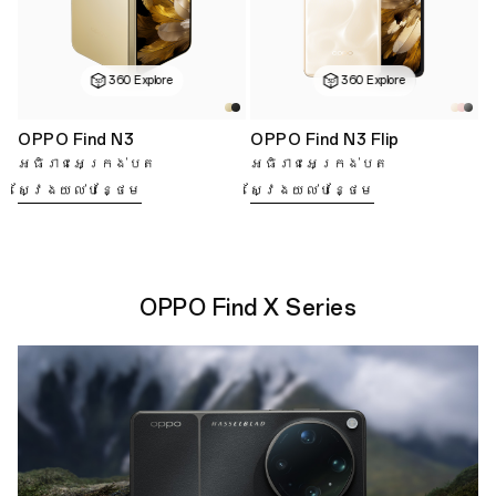
360 Explore
360 Explore
OPPO Find N3
OPPO Find N3 Flip
អធិរាជអេក្រង់បត
អធិរាជអេក្រង់បត
ស្វែងយល់បន្ថែម
ស្វែងយល់បន្ថែម
OPPO Find X Series