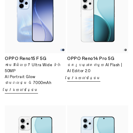
OPPO Reno15 F 5G
OPPO Reno14 Pro 5G
កាមេរ៉ាស៊ែលហ្វី Ultra Wide ទំហំ
ថតរូបស្អាតជាមួយ AI Flash |
50MP
AI Editor 2.0
AI Portrait Glow
ស្វែងយល់បន្ថែម
ថាមពលថ្ម ធំ 7000mAh
ស្វែងយល់បន្ថែម