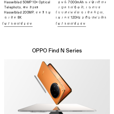
Hasselblad 50MP 10× Optical
ថ្មធំ 7000mAh ធន់មាំប្រើបាន
Telephoto, កាមេរ៉ាភ្លោះ
រហូតដល់ 6 ឆ្នាំ, រចនាបថ
Hasselblad 200MP, ថតវីដេអូ
បែបទាន់សម័យ កម្រិតកំពូល,
កម្រិត 8K
អេក្រង់ 120Hz ភ្លឺច្បាស់ខ្លាំង
ស្វែងយល់បន្ថែម
ស្វែងយល់បន្ថែម
OPPO Find N Series