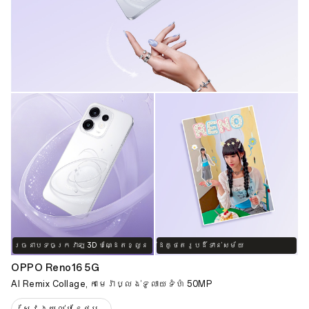
រចនាបទចក្រវាឡ 3D បណ្ដែតខ្លួន
ដៃគូថតរូបដ៏ទាន់សម័យ
OPPO Reno16 5G
AI Remix Collage, កាមេរ៉ាប្លង់ទូលាយទំហំ 50MP