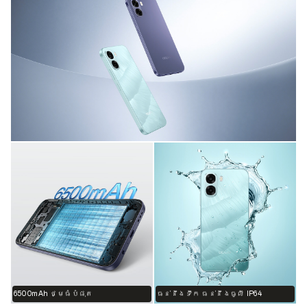
6500mAh ថ្មធំបំផុត
ធន់នឹងទឹក ធន់នឹងធូលី IP64