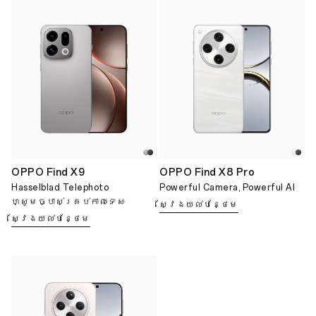
OPPO Find X9
OPPO Find X8 Pro
Hasselblad Telephoto
Powerful Camera, Powerful AI
ហ្សូមច្បាស់គ្រប់កាលៈទេសៈ
ស្វែងយល់បន្ថែម
ស្វែងយល់បន្ថែម