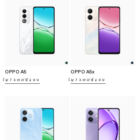
OPPO A5
OPPO A5x
ស្វែងយល់បន្ថែម
ស្វែងយល់បន្ថែម