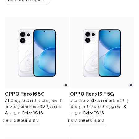
ស្វែងយល់បន្ថែម
OPPO Reno16 5G
OPPO Reno16 F 5G
AI ផ្គុំរូបភាពវៃឆ្លាត, កាមេរ៉ា
រចនាបទ 3D ភពអណ្ដែត, ដៃគូ
ប្លង់ទូលាយទំហំ 50MP, ឆ្លាត
ថតរូបដ៏ទាន់សម័យ, ឆ្លាត &
& រលូន ColorOS 16
រលូន ColorOS 16
ស្វែងយល់បន្ថែម
ស្វែងយល់បន្ថែម