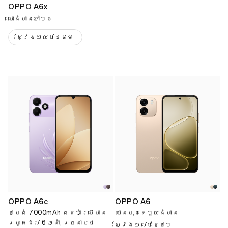
OPPO A6x
បោះជំហានទៅមុខ
ស្វែងយល់បន្ថែម
OPPO A6c
OPPO A6
ថ្មធំ 7000mAh ធន់មាំប្រើបាន
ឈានមុខគេមួយជំហាន
រហូតដល់ 6 ឆ្នាំ, រចនាបថ
ស្វែងយល់បន្ថែម