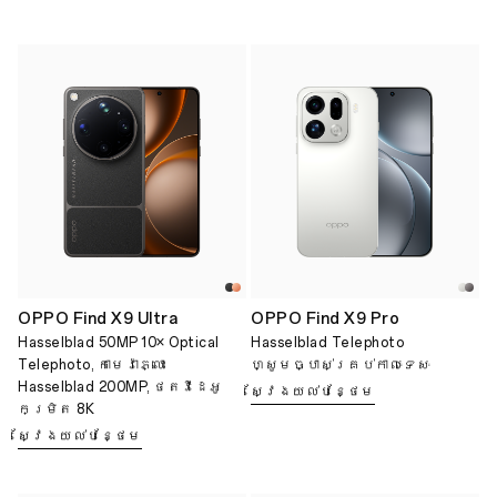
OPPO Find X9 Ultra
OPPO Find X9 Pro
Hasselblad 50MP 10× Optical
Hasselblad Telephoto
Telephoto, កាមេរ៉ាភ្លោះ
ហ្សូមច្បាស់គ្រប់កាលៈទេសៈ
Hasselblad 200MP, ថតវីដេអូ
ស្វែងយល់បន្ថែម
កម្រិត 8K
ស្វែងយល់បន្ថែម