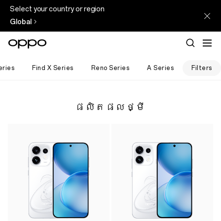
Select your country or region
Global
eries
Find X Series
Reno Series
A Series
Filters
ផលិតផលថ្មី