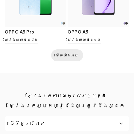
OPPO A5 Pro
OPPO A3
ស្វែងយល់បន្ថែម
ស្វែងយល់បន្ថែម
មើលទាំងអស់
ស្វែងរកតាមលក្ខណៈសម្បត្តិ
ស្វែងរកស្មាតហ្វូនដែលត្រូវនឹងអ្នក
ស៊េរីទូរស័ព្ទ