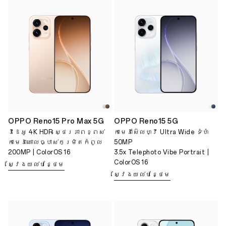
OPPO Reno15 Pro Max 5G
OPPO Reno15 5G
វីដេអូ 4K HDR ស្ថេរភាពខ្ពស់
កាមេរ៉ាស៊ែលហ្វី Ultra Wide ទំហំ
កាមេរ៉ាគោលច្បាស់កម្រិតកំពូល
50MP
200MP | ColorOS 16
3.5x Telephoto Vibe Portrait |
ColorOS 16
ស្វែងយល់បន្ថែម
ស្វែងយល់បន្ថែម