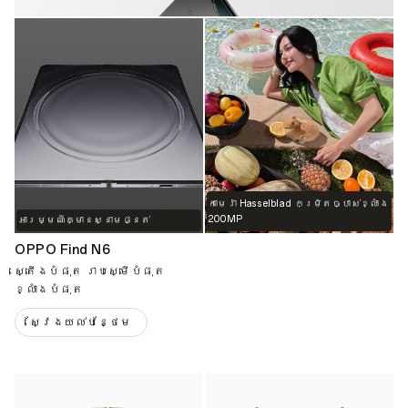
កាមេរ៉ា Hasselblad កម្រិតច្បាស់ខ្លាំង
200MP
អារម្មណ៍គ្មានស្នាមផ្នត់
OPPO Find N6
ស្តើងបំផុត រាបស្មើបំផុត
ខ្លាំងបំផុត
ស្វែងយល់បន្ថែម