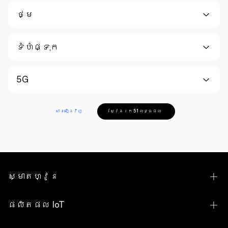
ថ្ម
ទំហំផ្ទុក
5G
សារឡើងវិញ
ស្វែងរក 51 លទ្ធផល
ស្មាតហ្វូន
Find N Series
ផលិតផល IoT
Find X Series