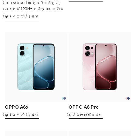
បែបទាន់សម័យ កម្រិតកំពូល,
អេក្រង់ 120Hz ភ្លឺច្បាស់ខ្លាំង
ស្វែងយល់បន្ថែម
OPPO A6x
OPPO A6 Pro
ស្វែងយល់បន្ថែម
ស្វែងយល់បន្ថែម