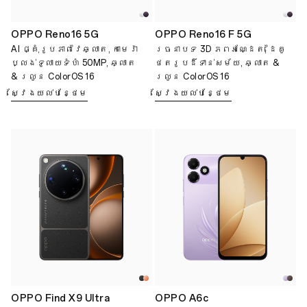
OPPO Reno16 5G
OPPO Reno16 F 5G
AI ផ្គុំរូបភាពវៃឆ្លាត, កាមេរ៉ា
រចនាបទ 3D ភពអណ្ដែត, ដៃគូ
ប្លង់ទូលាយទំហំ 50MP, ឆ្លាត
ថតរូបដ៏ទាន់សម័យ, ឆ្លាត &
& រលូន ColorOS 16
រលូន ColorOS 16
ស្វែងយល់បន្ថែម
ស្វែងយល់បន្ថែម
OPPO Find X9 Ultra
OPPO A6c