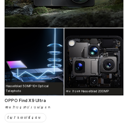
Hasselblad 50MP 10× Optical
Telephoto
កាមេរ៉ាភ្លោះ Hasselblad 200MP
OPPO Find X9 Ultra
កាមេរ៉ាបន្ទាប់របស់អ្នក
ស្វែងយល់បន្ថែម