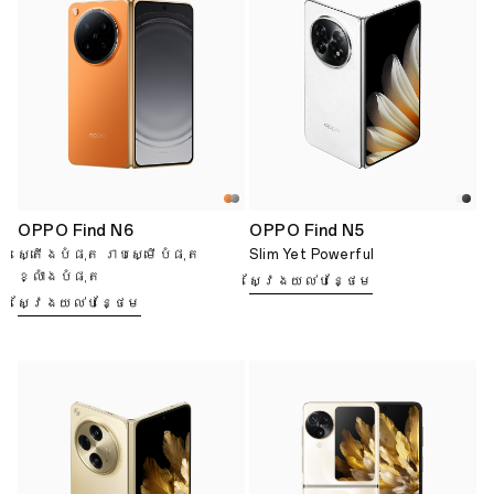
OPPO Find N6
OPPO Find N5
ស្តើងបំផុត រាបស្មើបំផុត
Slim Yet Powerful
ខ្លាំងបំផុត
ស្វែងយល់បន្ថែម
ស្វែងយល់បន្ថែម