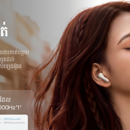
ត់
ុខងារកាត់បន្ថយ
រហូតដល់
សំឡេងអ៊ូអរ
ដដែល
 5000Hz។
2