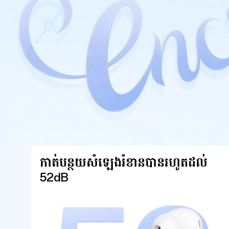
កាត់បន្ថយសំឡេងរំខានបានរហូតដល់
52dB