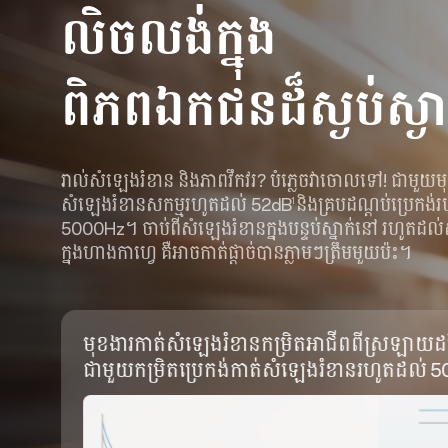
លិចលង់ក្នុង
ពិភពឯកជនដ៏ស្ងប់ស្ងា
រាល់សំឡេងរំខាន និងភាពវឹកវរ? បំភ្លេចវាចោលទៅ! ជាមួយម
សំឡេងរំខានសកម្មរហូតដល់ 52dB
និងគ្របដណ្តប់ប្រេកង់
1
5000Hz។ ចាប់ពីសំឡេងរំខានក្នុងបន្ទប់ស្នាក់នៅ រហូតដល់
ក្នុងហាងកាហ្វេ គឺអាចកាត់ផ្តាច់បានភ្លាមៗត្រឹមមួយប៉ះ។
មុខងារកាត់សំឡេងរំខានកម្រិតអាជីពពីស្រឡាយ
ជាមួយកម្រិតប្រេកង់កាត់សំឡេងរំខានរហូតដល់