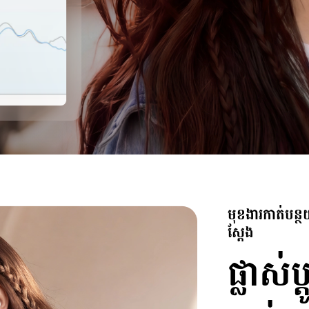
មុខងារកាត់បន្
ស្តែង
ផ្លាស់ប