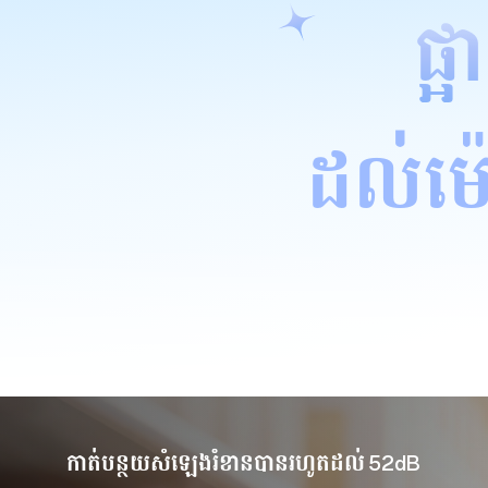
ផ
ដល់ម៉
កាត់បន្ថយសំឡេងរំខានបានរហូតដល់ 52dB