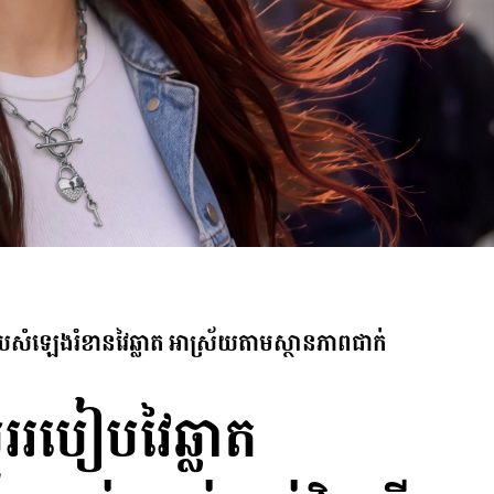
ថយសំឡេងរំខានវៃឆ្លាត អាស្រ័យតាមស្ថានភាពជាក់
្តូររបៀបវៃឆ្លាត