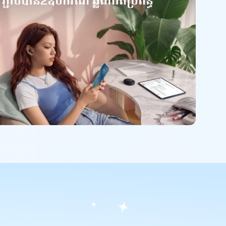
ភ្ជាប់បាន2ឧបករណ៍ ឆ្លងកាត់ប្រព័ន្ធ