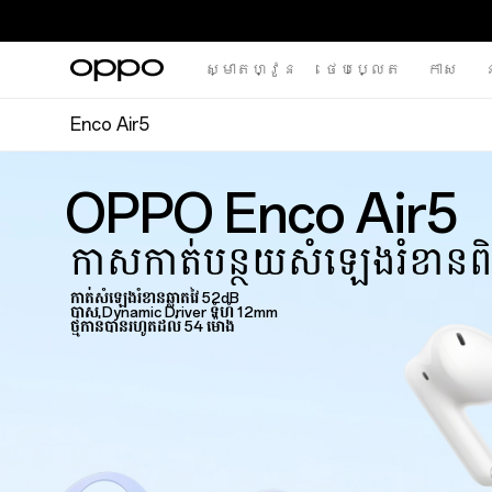
ស្មាតហ្វូន
ថេបប្លេត
កាស
ន
Enco Air5
OPPO Enco Air5
កាសកាត់បន្ថយសំឡេងរំខានពិ
កាត់សំឡេងរំខានឆ្លាតវៃ 52dB
បាស Dynamic Driver ទំហំ 12mm
ថ្មកាន់បានរហូតដល់ 54 ម៉ោង