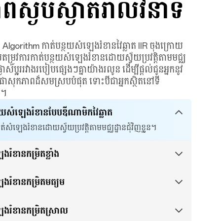
ាពស្ងប់ស្ងាត់រាល់វិនាទី
នូវ Algorithm កាត់បន្ថយសំឡេងរំខានវៃឆ្លាត IIR ចុងក្រោយ
តម្រូវការកាត់បន្ថយសំឡេងរំខានដោយស្វ័យប្រវត្តិតាមមជ្ឈ
វាផ្លាស់ប្តូររវាងរបៀបផ្សេងៗគ្នាយ៉ាងរលូន ដើម្បីផ្តល់ជូនអ្នកនូវ
និងផាសុកភាពដ៏សមស្របបំផុត ទោះបីជាអ្នកស្ថិតនៅទី
យ។
្ថយសំឡេងរំខានបែបឌីណាមិកវៃឆ្លាត
ត់សំឡេងរំខានដោយស្វ័យប្រវត្តិតាមមជ្ឈដ្ឋានជុំវិញខ្លួន។
រំខានកម្រិតខ្លាំង
រាប់ទីកន្លែងដែលមានសំឡេងរំខានខ្លាំងដូចជាលើ
រោមដី ឬតំបន់ដែលមានសំឡេងអ៊ូអរខ្លាំង។
េងរំខានកម្រិតមធ្យម
រាប់មជ្ឈដ្ឋានដែលមានសំឡេងរំខានកម្រិតមធ្យមដូចជា
ទំនើប និងទីកន្លែងស្រដៀងគ្នានេះ។
េងរំខានកម្រិតស្រាល