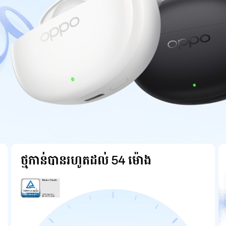
ថ្មកាន់បានរហូតដល់ 54 ម៉ោង