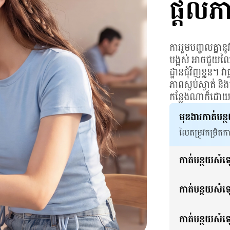
ផ្តល់ភ
ការរួមបញ្ចូលគ្នា
បង្អស់ អាចជួយលៃ
ដ្ឋានជុំវិញខ្លួន។ 
ភាពស្ងប់ស្ងាត់ 
កន្លែងណាក៏ដោ
មុខងារកាត់បន
លៃតម្រូវកម្រិតកា
កាត់បន្ថយសំឡេង
សមស្របបំផុតសម្
យន្តហោះ ផ្លូវក្
កាត់បន្ថយសំឡ
សមស្របបំផុតសម្
តាមដងផ្លូវ ផ្សារ
កាត់បន្ថយសំឡ