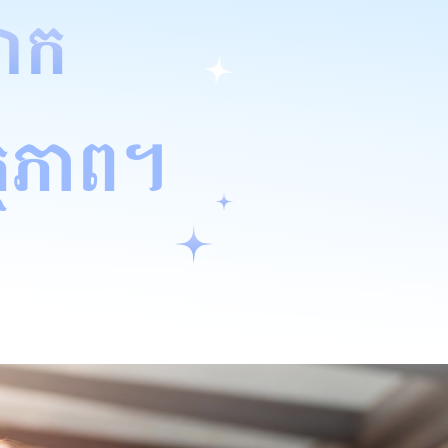
ោក
្ថភាព។