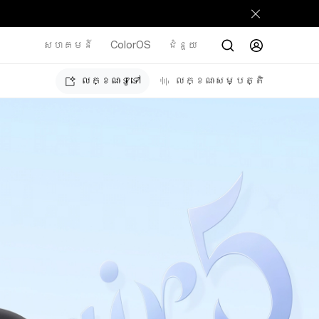
សហគមន៍
ColorOS
ជំនួយ
លក្ខណៈទូទៅ
លក្ខណៈសម្បត្តិ