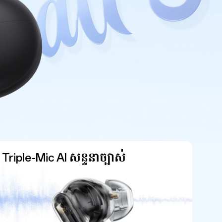
Triple-Mic AI សន្ទនាច្បាស់់