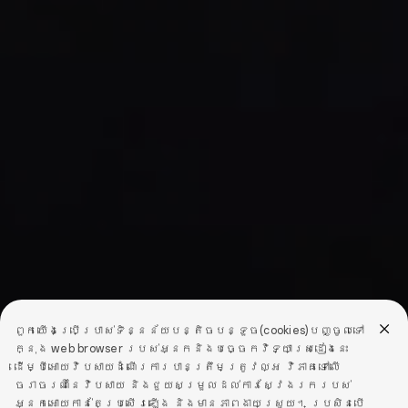
លើសពីការប្រើប្រាស់ប្រចាំ
ថ្ងៃ
ពួកយើងប្រើប្រាស់ទិន្នន័យបន្តិចបន្ទួច(cookies)បញ្ចូលទៅ
ក្នុង web browser របស់អ្នកនិងបច្ចេកវិទ្យាស្រដៀងនេះ
ដើម្បីអោយវិបសាយដំណើរការបានត្រឹមត្រូវល្អ វិភាគទៅលើ
ចរាចរណ៍នៃវិបសាយ និងជួយសម្រួលដល់ការស្វែងរករបស់
អ្នកអោយកាន់តែប្រសើរឡើង និងមានភាពងាយស្រួយ។ ប្រសិនបើ