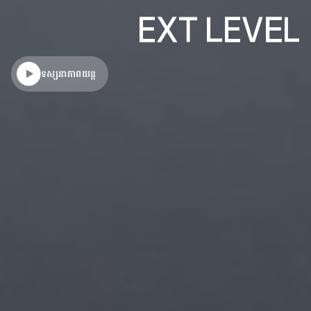
ទស្សនាភាពយន្ត