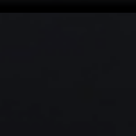
ភាពជាក់លាក់ដែលអ្នកអាចពឹងផ្អែកបាន
ជាមួយនឹង
ការផ្គុំដោយស្វ័យប្រវត្តិ 95%
គ្រឿងបន្លាស់ត្រូវបានដាក់
ជាមួយនឹង
ភាពត្រឹមត្រូវកម្រិតមីក្រូន
នៅទូទាំងក្តារក្រាស់ និងច្រើន
ស្រទាប់ ដែលគាំទ្រដល់ដំណើរការដែលមានស្ថេរភាព និងភាពស៊ីសង្វាក់
គ្នារយៈពេលវែង។ ជាង 30% នៃសមាសធាតុទាំងនេះមានទំហំត្រឹមតែ
0.4 × 0.2 ម.ម ប៉ុណ្ណោះ ដែលចែកចាយពាសពេញ 21 ស្រទាប់នៅលើ
បន្ទះមេ
Find X9 Pro
។