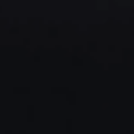
ខ្សែសង្វាក់ផលិតកម្ម PCB
95%
1900+
SMT ស្វ័យប្រវត្តិ
គ្រឿងបន្លាស់បន្ទះមេ