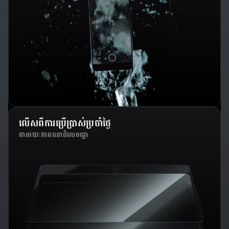
លើសពីការប្រើប្រាស់ប្រចាំថ្ងៃ
តាមរយៈការរចនាដ៏លេចធ្លោ