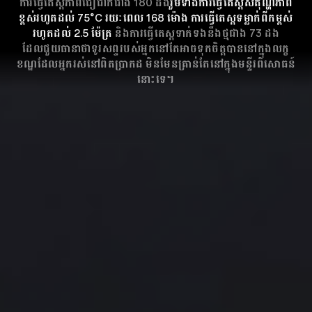
ការធ្វើតេស្តភាពជឿជាក់ជាង 180 ដង
រួមទាំងការធ្វើតេស្តសីតុណ្ហភាព
ខ្ពស់រហូតដល់ 75°C រយៈពេល 168 ម៉ោង ការធ្វើតេស្តទម្លាក់ពីកម្ពស់
រហូតដល់ 2.5 ម៉ែត្រ
និងការធ្វើតេស្តទាក់ទងនឹងថ្មជាង 73 ដង
ដែលជួយធានាថាទូរសព្ទរបស់អ្នកនៅតែអាចទុកចិត្តបាននៅក្នុងលក្ខ
ខណ្ឌដែលអ្នករស់នៅពិតប្រាកដ មិនមែនគ្រាន់តែនៅក្នុងមន្ទីរពិសោធន៍
នោះទេ។