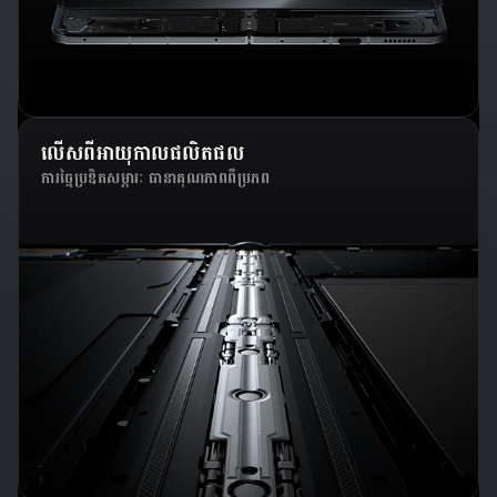
លើសពីអាយុកាលផលិតផល
ការច្នៃប្រឌិតសម្ភារៈ ធានាគុណភាពពីប្រភព