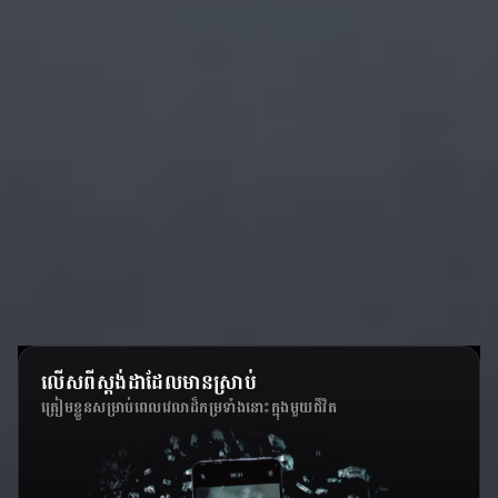
លើសពីស្តង់ដាដែលមានស្រាប់
ត្រៀមខ្លួនសម្រាប់ពេលវេលាដ៏កម្រទាំងនោះក្នុងមួយជីវិត