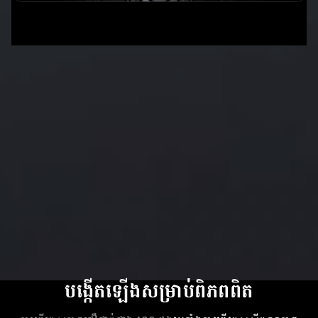
លើសពីស្តង់ដាដែលមាន
ស្រាប់
បង្កើតឡើងសម្រាប់ពិភពពិត