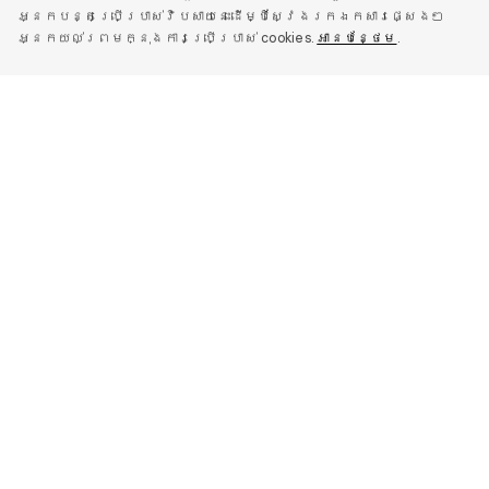
អ្នកបន្តប្រើប្រាស់វិបសាយនេះដើម្បីស្វែងរកឯកសារផ្សេងៗ
អ្នកយល់ព្រមក្នុងការប្រើប្រាស់ cookies.
អានបន្ថែម
.