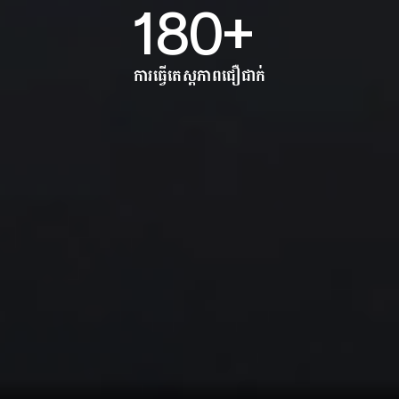
180+
ការធ្វើតេស្តភាពជឿជាក់