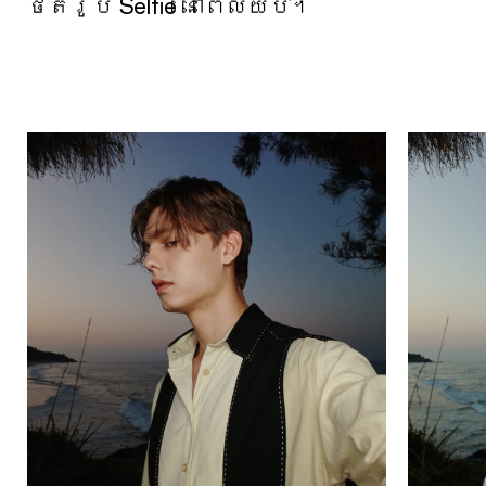
ថតរូប Selfie នៅពេលយប់។