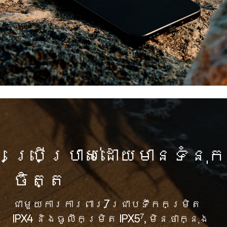
ប្រើប្រាស់ដោយមានទំនុក
ចិត្ត
ជាមួយការការពារ7ជ្រាបទឹកកម្រិត
7
IPX4 និងធូលីកម្រិត IPX5
, មិនថាក្នុង