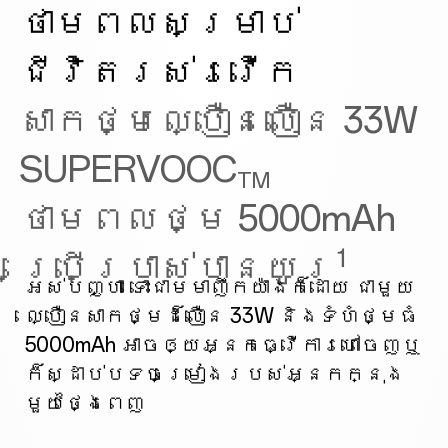
ថាមពលសម្រាប់
ជីវិតរស់រវើក
សាកថ្មល្បឿនលឿន 33W
SUPERVOOC
TM
ថាមពលថ្ម 5000mAh
1
ប្រើប្រាស់បានយូរ
អស់បញ្ហា ទោះជាមមាញឹកយ៉ាងក៏ដោយ ជាមួយ
ល្បឿនសាកថ្មដ៏លឿន 33W និងទំហំថ្មធំ
5000mAh អាចឲ្យអ្នកធ្វើការហៅចេញឬ
ក៏ស្ដាប់បទចម្រៀងរបស់អ្នកក្នុង
មួយថ្ងៃពេញ