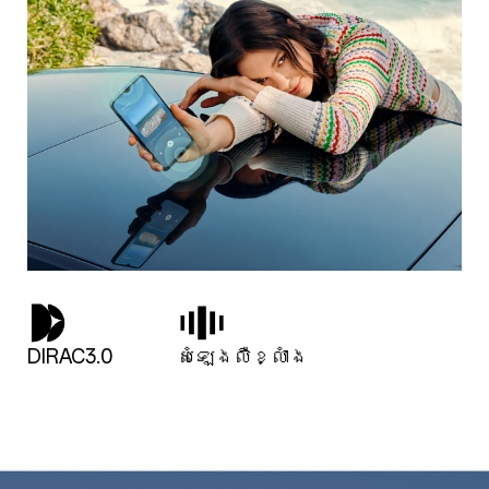
DIRAC3.0
សំឡេងលឺខ្លាំង