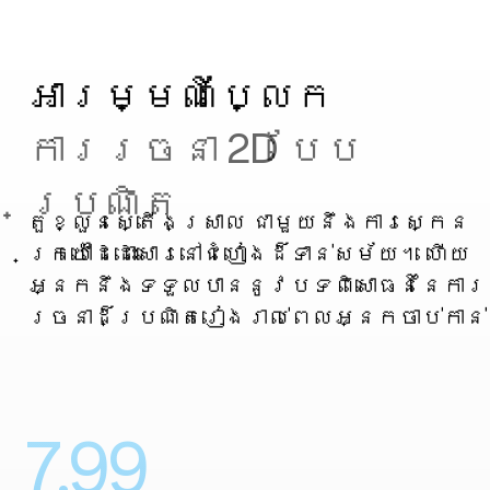
អារម្មណ៍ប្លែក
ការរចនា 2D បែប
ប្រណិត
តួខ្លួនស្តើងស្រាល ជាមួយនឹងការស្កេន
ក្រយ៉ៅដៃដោះសោរនៅជំហៀងដ៏ទាន់សម័យ។ ហើយ
អ្នកនឹងទទួលបាននូវបទពិសោធន៍នៃការ​
រចនា​ដ៏​ប្រណិតរៀងរាល់ពេលអ្នកចាប់កាន់
7.99