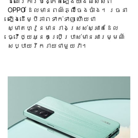
ដំណើរការបង្កើតឡើងយ៉ាងពិសេសពី
OPPO ដែលមានពណ៌ភ្លឺចែងចាំង។ រចនា
ឡើងដើម្បីភាពទាក់ទាញ ហើយជា
ស្មាតហ្វូនមានរាងស្រស់ស្អាតដែល
ធ្វើឲ្យអ្នកប្រើប្រាស់មានអារម្មណ៍
សប្បាយរីករាយជាមួយវា។