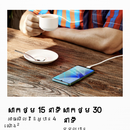
សាកថ្ម 15 នាទី
សាកថ្ម 30
អាចមើលវីដេអូបាន 4
នាទី
2
ម៉ោង
ទទួលបាន