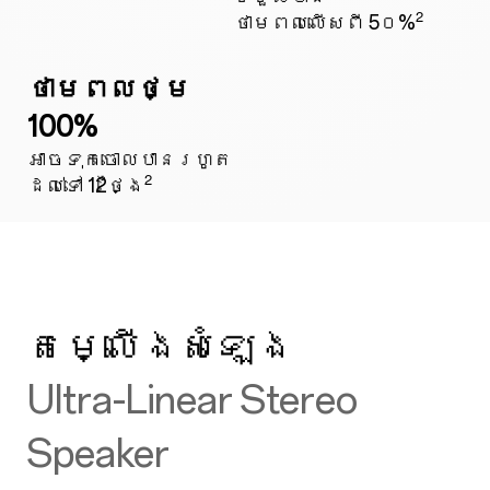
2
ថាមពលលើសពី 5០%
ថាមពលថ្ម
100%
អាចទុកចោលបានរហូត
2
ដល់ទៅ 12ថ្ងៃ
តម្លើងសំឡេង
Ultra-Linear Stereo
Speaker