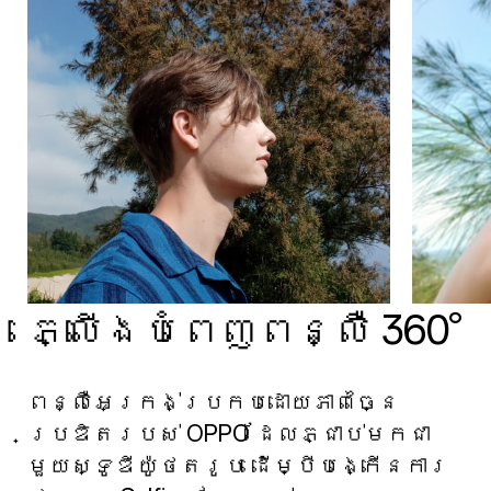
ភ្លើងបំពេញពន្លឺ 360°
ពន្លឺអេក្រង់ប្រកបដោយភាពច្នៃ
ប្រឌិតរបស់ OPPO ដែលភ្ជាប់មកជា
មួយស្ទូឌីយ៉ូថតរូប ដើម្បីបង្កើនការ