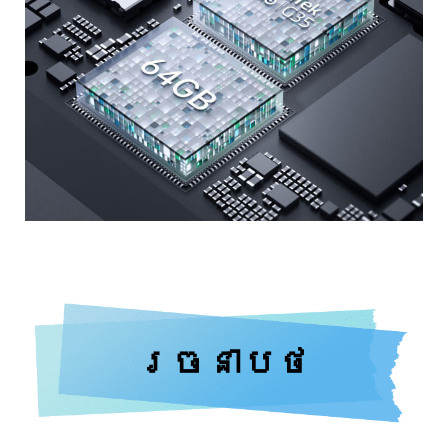
រចនាបថ