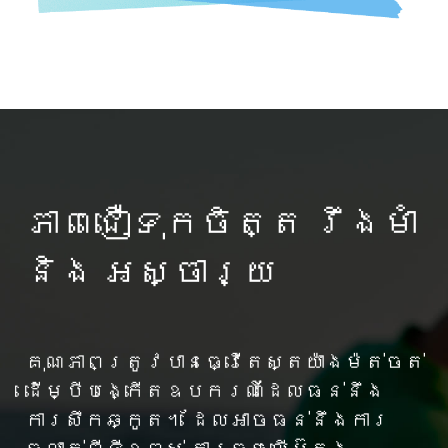
ភាពជឿទុកចិត្ត រឹងមាំ
និង អស្ចារ្យ
គុណភាពត្រូវបានធ្វើតេស្តយ៉ាងម៉ត់ចត់
ដើម្បីបង្កើតឧបករណ៍ដែលធន់នឹង
ការសឹកឆ្កូត។ ដែលអាចធន់នឹងការ​