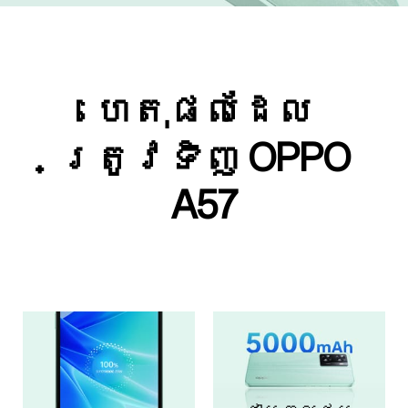
ហេតុផលដែល
ត្រូវទិញ OPPO
A57