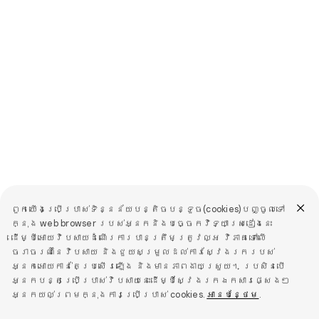
ពួកយើងប្រើប្រាស់ទិន្នន័យបន្តិចបន្ទួច(cookies)បញ្ចូលទៅ
ក្នុង web browser របស់អ្នកនិងបច្ចេកវិទ្យាស្រដៀងនេះ
ដើម្បីអោយវិបសាយដំណើរការបានត្រឹមត្រូវល្អ វិភាគទៅលើ
ចរាចរណ៍នៃវិបសាយ និងជួយសម្រួលដល់ការស្វែងរករបស់
អ្នកអោយកាន់តែប្រសើរឡើង និងមានភាពងាយស្រួយ។ ប្រសិនបើ
អ្នកបន្តប្រើប្រាស់វិបសាយនេះដើម្បីស្វែងរកឯកសារផ្សេងៗ
អ្នកយល់ព្រមក្នុងការប្រើប្រាស់ cookies.
អានបន្ថែម
.