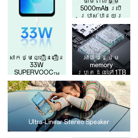
ថាមពលថ្ម
5000mAh ប្រើ
ប្រាស់បានយូរ
សាកថ្មល្បឿនលឿន
អាចបន្ថែម
33W
memory
SUPERVOOC
រហូតដល់ទៅ 1TB
TM
Ultra-Linear Stereo Speaker