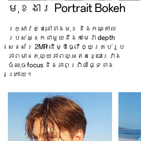
មុខងារ Portrait Bokeh
រក្សាវត្ថុនៅខាងមុខ និងកណ្តាល
របស់អ្នកជាមួយនឹងកាមេរ៉ា depth
សេនស័រ 2MP ដើម្បីធ្វើឲ្យគ្រប់រូប
ភាពមានតុល្យភាពល្អឥតខ្ចោះរវាង
ចំណុចfocus និងភាពព្រិលផ្ទៃខាង
ក្រោយ។