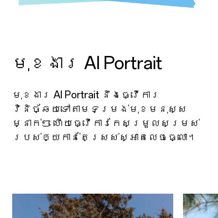
មុខងារ AI Portrait
មុខងារ AI Portrait នឹងធ្វើការ
វិនិច័្ឆយទៅតាមទម្រង់មុខមនុស្ស
ម្នាក់ៗ ហើយធ្វើការកែសម្រួលសម្រស់
របស់ឲ្យកាន់តែស្រស់ស្អាតលេចធ្លោ។