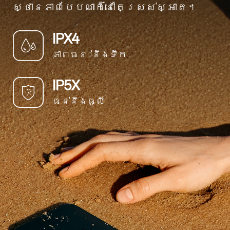
ស្ថានភាពបែបណាក៏នៅតែស្រស់ស្អាត។
IPX4
ភាពធន​់នឹងទឹក
IP5X
ធន់នឹងធូលី