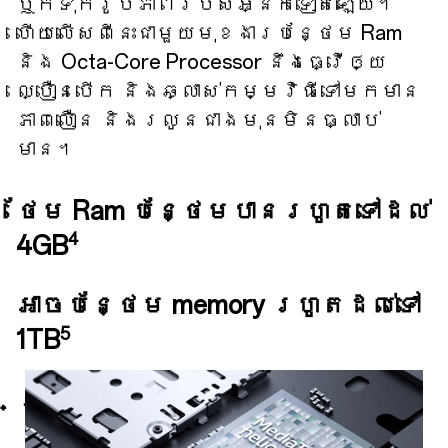
ឬក៏ទុករូបភាពរបស់អ្នកទៀតឡើយ។
ហើយលើសពីនេះជាមួយមុខងារបន្ថែម Ram
និង Octa-Core Processor នឹងធ្វើឲ្យ
ល្បឿនបើក និងឆ្លាស់កម្មវិធីទៅមកមាន
ភាពលឿន និងរលូនជាងមុនមិនធ្លាប់
មាន។
ថែម Ram បន្ថែមបានរហូតទៅដល់
4
4GB
អាចបន្ថែម memory រហូតដល់ទៅ
5
1TB
ប្រព័ន្ធជំនួយល្បឿន AI