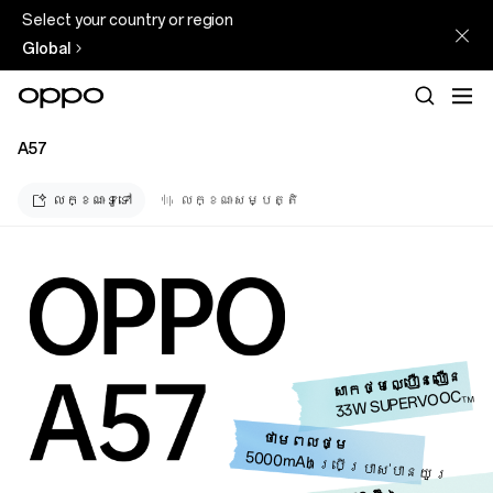
Select your country or region
Global
A57
លក្ខណៈទូទៅ
លក្ខណៈសម្បត្តិ
សាកថ្មល្បឿនលឿន
33W SUPERVOOC
TM
ថាមពលថ្ម
5000mAh ប្រើប្រាស់បានយូរ