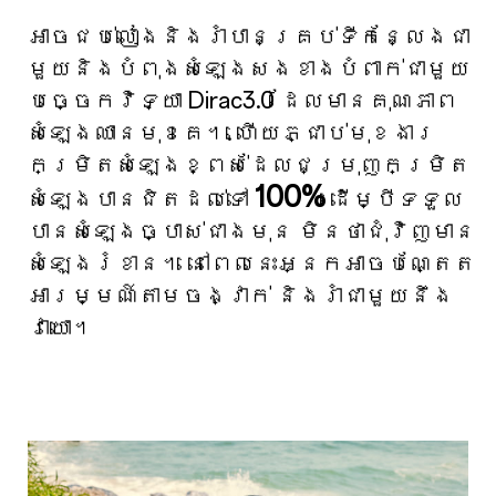
អាចជប់លៀងនិងរាំបានគ្រប់ទីកន្លែងជា
មួយនិងបំពុងសំឡេងសងខាងបំពាក់ជាមួយ
បច្ចេកវិទ្យា Dirac3.0 ដែលមានគុណភាព
សំឡេងឈានមុខគេ។. ហើយភ្ជាប់មុខងារ
កម្រិតសំឡេងខ្ពស់ដែលជម្រុញកម្រិត
100%
សំឡេងបានជិតដល់ទៅ
ដើម្បីទទួល
បានសំឡេងច្បាស់ជាងមុន មិនថាជុំវិញមាន
សំឡេងរំខាន។ នៅពេលនេះអ្នកអាចបណ្តែត
អារម្មណ៍តាមចង្វាក់ និងរាំជាមួយនឹង
វាយោ។