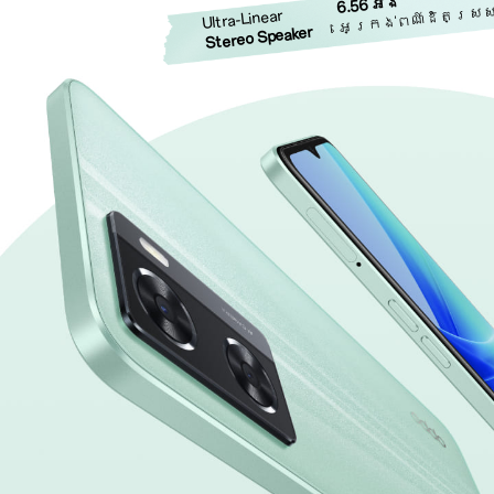
6.56 អ៊ីង
អេក្រង់ពណ៍ដិតស្រស
Ultra-Linear
Stereo Speaker