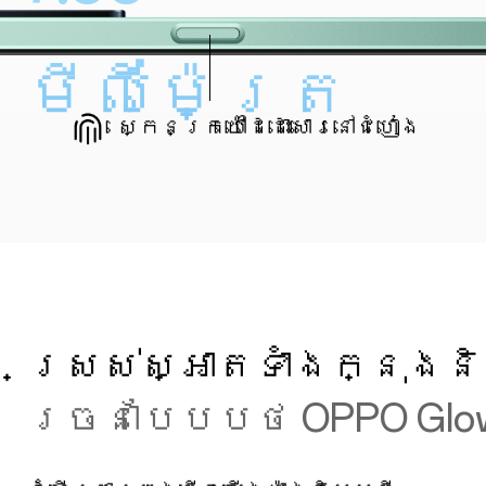
6
មីលីម៉ែត្រ
ស្កេនក្រយ៉ៅដៃដោះសោរនៅជំហៀង
ស្រស់ស្អាតទាំងក្នុងន
រចនាបែបបថ OPPO Glo