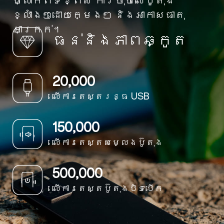
ធ្លាក់ពីទីខ្ពស់ ការចុចលើ​ប៊ូតុង
ខ្លាំងៗដោយក្មេងៗ និង​អាកាសធាតុ​
អាក្រក់។
ធន់និងភាពឆ្កូត
20,000
លើការតេស្តរន្ធ USB
150,000
លើការតេស្តសម្លេងប៊ូតុង
500,000
លើការតេស្តប៊ូតុងបិទបើក