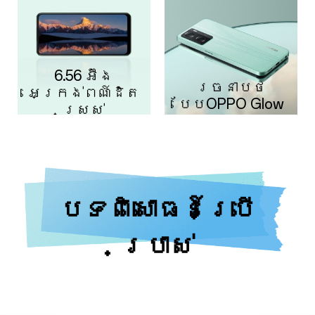
6.56 អ៊ីង
រចនាបថ
អេក្រង់ពណ៍ដិត
បែបOPPO Glow
ស្រស់
បទពិសោធន៍ប្រើ
ប្រាស់