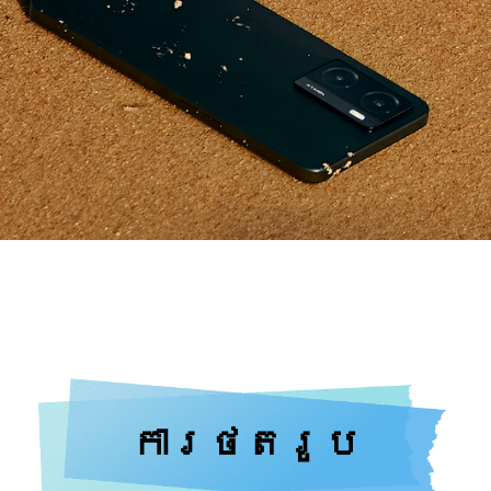
ការថតរូប