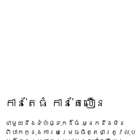
កាន់តែធំ កាន់តែលឿន
ជាមួយនឹងទំហំផ្ទុកដ៏ធំ អ្នកនឹងមិន
ពិបាកក្នុងការសម្រេចចិត្តថាត្រូវលុប