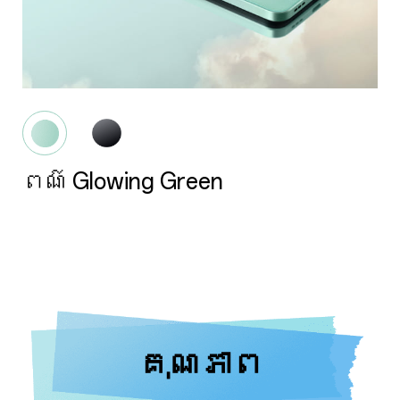
ពណ៌ Glowing Back
គុណភាព