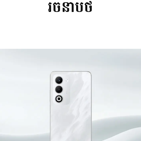
រចនាបថ