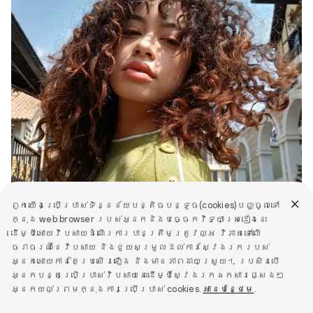
ពួកយើងប្រើប្រាស់ទិន្នន័យបន្តិចបន្ទួច(cookies)បញ្ចូលទៅ
ក្នុង web browser របស់អ្នកនិងបច្ចេកវិទ្យាស្រដៀងនេះ
ដើម្បីអោយវិបសាយដំណើរការបានត្រឹមត្រូវល្អ វិភាគទៅលើ
ចរាចរណ៍នៃវិបសាយ និងជួយសម្រួលដល់ការស្វែងរករបស់
អ្នកអោយកាន់តែប្រសើរឡើង និងមានភាពងាយស្រួយ។ ប្រសិនបើ
អ្នកបន្តប្រើប្រាស់វិបសាយនេះដើម្បីស្វែងរកឯកសារផ្សេងៗ
អ្នកយល់ព្រមក្នុងការប្រើប្រាស់ cookies.
អានបន្ថែម
.