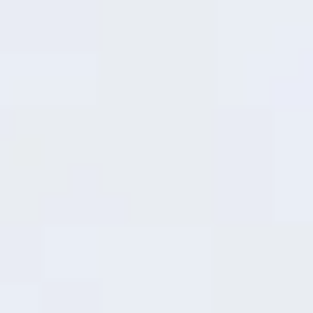
រង់ចាំបានបញ្ចប់ហើយ
ពី ០ ទៅឡើងទៅក្នុងរយៈពេលប៉ុន្មាននាទី
45W
SUPERVOOC
មិនថាជាការបញ្ចូលថាមពលរហ័ស មុនពេល
TM
ចេញទៅក្រៅ ឬការបញ្ចូលថាមពលអំឡុងពេលសម្រាក វាផ្តល់នូវ
ការសាកថ្មដែលមានសុវត្ថិភាព និងលឿន ដែលសមស្របនឹងជីវិត
រវល់របស់អ្នក។