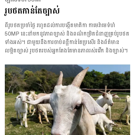
រូបថតកាន់តែច្បាស់
ពីរូបថតប្រចាំថ្ងៃ រហូតដល់ការបង្កើតមាតិកា កាមេរ៉ាមេទំហំ
50MP នេះនាំមកនូវភាពច្បាស់ និងពណ៌កម្រិតជំនាញគ្រប់រូបថត
ទាំងអស់។ ជាមួយនឹងការចាប់ពន្លឺកាន់តែប្រសើរ និងព័ត៌មាន
លម្អិតច្បាស់ រូបថតរបស់អ្នកតែងតែមានភាពរស់រវើក និងច្បាស់។