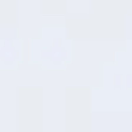
7
មុខងារបន្ថែម RAM