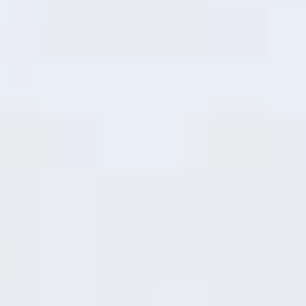
Mobile Platform
ប៉ះបញ្ជារលូន
កម្លាំងដំណើរការ​ល្អ​ឥតខ្ចោះ
បន្ទះឈីបដែលបានដំឡើង ផ្តល់នូវដំណើរការប្រចាំ
ថ្ងៃកាន់តែរលូន និងការឆ្លើយតបកម្មវិធីកាន់តែ
រហ័ស — ផ្តល់ឲ្យអ្នកនូវថាមពលដែលអាចទុកចិត្ត
បាន សម្រាប់អ្វីៗគ្រប់យ៉ាងពីការមើលវីដេអូ និង
ការអូសបញ្ជា។