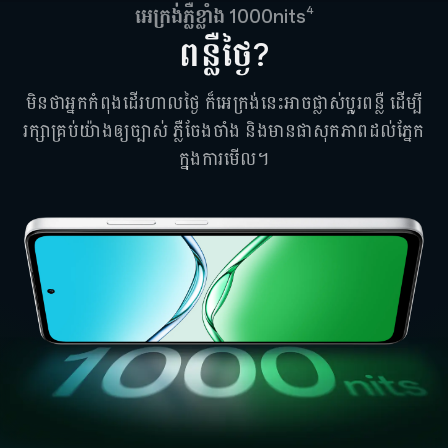
4
អេក្រង់ភ្លឺខ្លាំង 1000nits
ពន្លឺថ្ងៃ?
មិនថាអ្នកកំពុងដើរហាលថ្ងៃ ក៏អេក្រង់នេះអាចផ្លាស់ប្តូរពន្លឺ ដើម្បី
រក្សាគ្រប់យ៉ាងឲ្យច្បាស់ ភ្លឺចែងចាំង និងមានផាសុកភាពដល់ភ្នែក
ក្នុងការមើល។