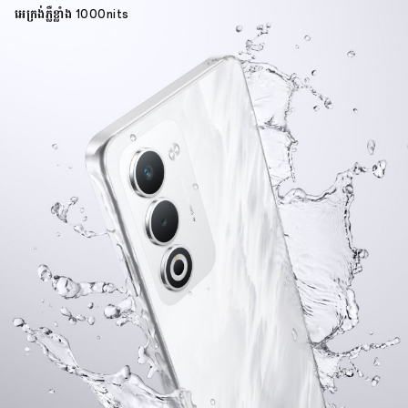
អេក្រង់ភ្លឺខ្លាំង 1000nits