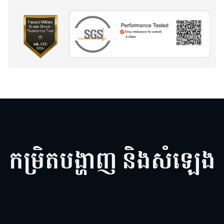
កម្រិតបង្ហាញ និងសំឡេង