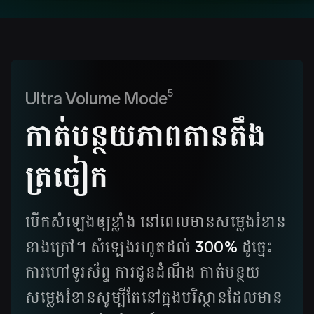
5
Ultra Volume Mode
កាត់បន្ថយភាពតានតឹង
ត្រចៀក
បើកសំឡេងឲ្យខ្លាំង នៅពេលមានសម្លេងរំខាន
ខាងក្រៅ។ សំឡេងរហូតដល់
300%
ដូច្នេះ
ការហៅទូរស័ព្ទ ការជូនដំណឹង កាត់បន្ថយ
សម្លេងរំខានសូម្បីតែនៅក្នុងបរិស្ថានដែលមាន