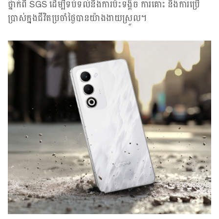
ថ្នាក់ពី SGS ដើម្បីទប់ទល់នឹងការប៉ះទង្គិច ការគោះ និងការប្រើ
ប្រាស់ក្នុងជីវិតប្រចាំថ្ងៃបានយ៉ាងងាយស្រួល។