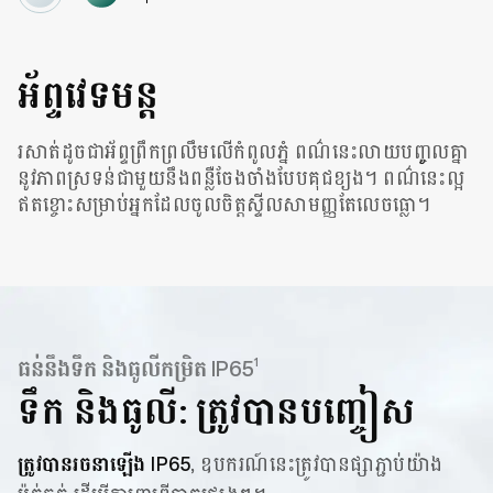
អ័ព្ទវេទមន្ត
រសាត់ដូចជាអ័ព្ទព្រឹកព្រលឹមលើកំពូលភ្នំ ពណ៌នេះលាយបញ្ចូលគ្នា
នូវភាពស្រទន់ជាមួយនឹងពន្លឺចែងចាំងបែបគុជខ្យង។ ពណ៌នេះល្អ
ឥតខ្ចោះសម្រាប់អ្នកដែលចូលចិត្តស្ទីលសាមញ្ញតែលេចធ្លោ។
1
ធន់នឹងទឹក និងធូលីកម្រិត IP65
ទឹក និងធូលី: ត្រូវបានបញ្ចៀស
ត្រូវបានរចនាឡើង IP65
, ឧបករណ៍នេះត្រូវបានផ្សាភ្ជាប់យ៉ាង