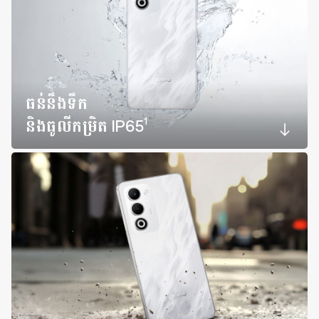
ធន់នឹងទឹក
1
និងធូលីកម្រិត IP65