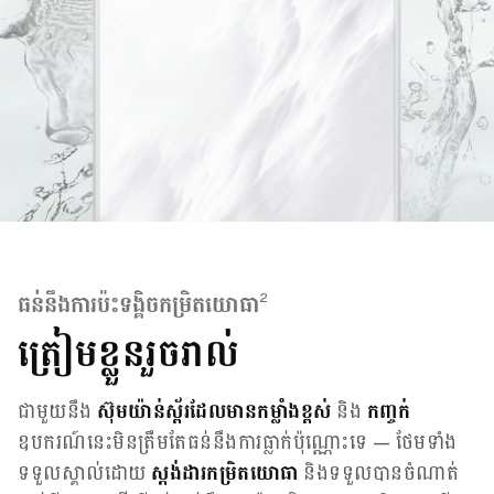
2
ធន់នឹងការប៉ះទង្គិចកម្រិតយោធា
ត្រៀមខ្លួនរួចរាល់
ជាមួយនឹង
ស៊ុមយ៉ាន់ស្ព័រដែលមានកម្លាំងខ្ពស់
និង
កញ្ចក់
ឧបករណ៍នេះមិនត្រឹមតែធន់នឹងការធ្លាក់ប៉ុណ្ណោះទេ — ថែមទាំង
ទទួលស្គាល់ដោយ
ស្តង់ដារកម្រិតយោធា
និងទទួលបានចំណាត់