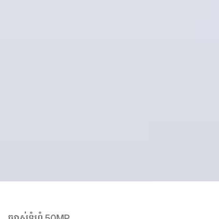
50MP
ខាងក្រោយ
កាមេរ៉ាមេ
2MP
Depth Camera
5MP
ខាងមុខ
កាមេរ៉ាមុខ
ច្បាស់ទំហំ 50MP