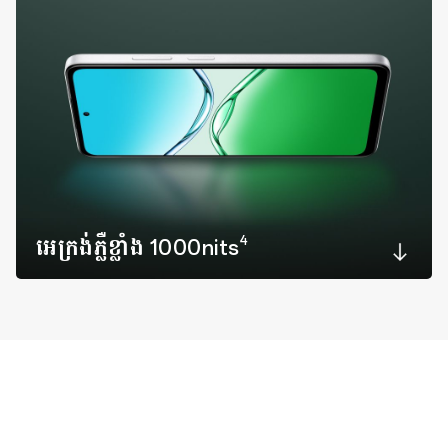
4
អេក្រង់ភ្លឺខ្លាំង 1000nits