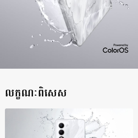
លក្ខណៈពិសេស