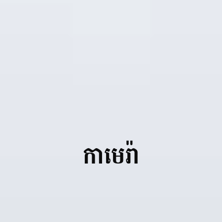
8
មុខងារប៉ះបញ្ជាពេលពាក់ស្រោមដៃ
ធានាថាអេក្រង់នៅតែដំណើរការ ទោះបីជាពាក់ស្រោមដៃក្រាស់ក៏ដោយ
កាមេរ៉ា