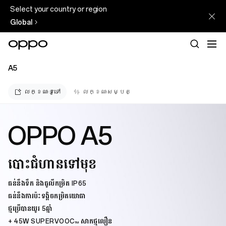
Select your country or region
Global
A5
លក្ខណៈទូទៅ
លក្ខណៈសម្បត្
OPPO A5
បោះជំហានទៅមុខ
ធន់នឹងទឹក និងធូលីកម្រិត IP65
ធន់នឹងការប៉ះទង្គិចកម្រិតយោធា
ថ្មប្រើបានយូរ 5ឆ្នាំ
+ 45W SUPERVOOC
សាកថ្មលឿន
TM