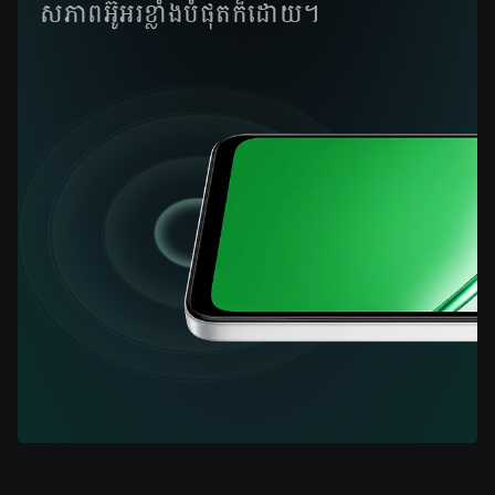
សភាពអ៊ូអរខ្លាំងបំផុតក៏ដោយ។