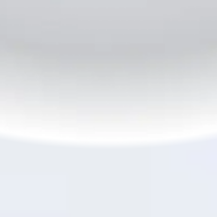
6
45W SUPERVOOC
សាកថ្មលឿន
TM