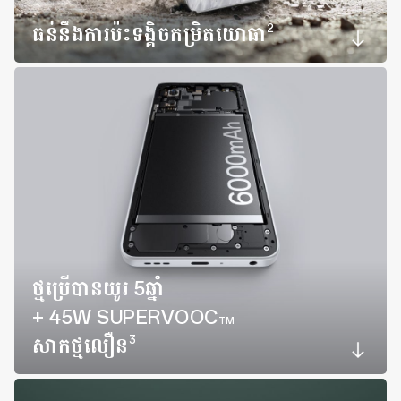
2
ធន់នឹងការប៉ះទង្គិចកម្រិតយោធា
ថ្មប្រើបានយូរ 5ឆ្នាំ
+ 45W SUPERVOOC
TM
3
សាកថ្មលឿន