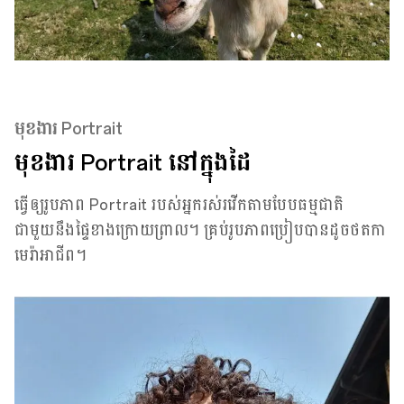
មុខងារ Portrait
មុខងារ Portrait នៅក្នុងដៃ
ធ្វើឲ្យរូបភាព Portrait របស់អ្នករស់រវើកតាមបែបធម្មជាតិ
ជាមួយនឹងផ្ទៃខាងក្រោយព្រាល។ គ្រប់រូបភាពប្រៀបបានដូចថតកា
មេរ៉ាអាជីព។