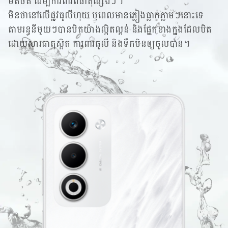
ម៉ត់ចត់ ដើម្បីការពារពីធាតុផ្សេងៗ។
មិនថានៅលើផ្លូវធូលីហុយ ឬពេលមានភ្លៀងធ្លាក់ភ្លាមៗនោះទេ
តាមរន្ធនីមួយៗបានបិតយ៉ាងល្អិតល្អន់ និងផ្នែកខាងក្នុងដែលបិត
ដោយសារធាតុស្អិត ការពារធូលី និងទឹកមិនឲ្យចូលបាន។