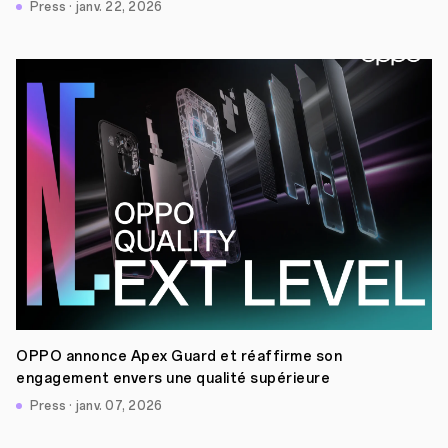
portrait et vidéo améliorées
Press · janv. 22, 2026
OPPO annonce Apex Guard et réaffirme son
engagement envers une qualité supérieure
Press · janv. 07, 2026