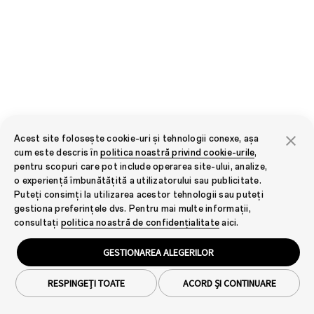
Acest site folosește cookie-uri și tehnologii conexe, așa
cum este descris în
politica noastră privind cookie-urile
,
pentru scopuri care pot include operarea site-ului, analize,
o experiență îmbunătățită a utilizatorului sau publicitate.
Puteți consimți la utilizarea acestor tehnologii sau puteți
gestiona preferințele dvs. Pentru mai multe informații,
consultați
politica noastră de confidențialitate
aici.
9
GESTIONAREA ALEGERILOR
RESPINGEȚI TOATE
ACORD ȘI CONTINUARE