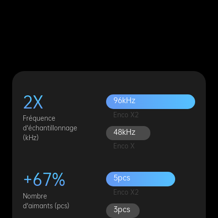
2X
96kHz
Enco X2
Fréquence
d'échantillonnage
48kHz
(kHz)
Enco X
+67%
5pcs
Enco X2
Nombre
d'aimants (pcs)
3pcs