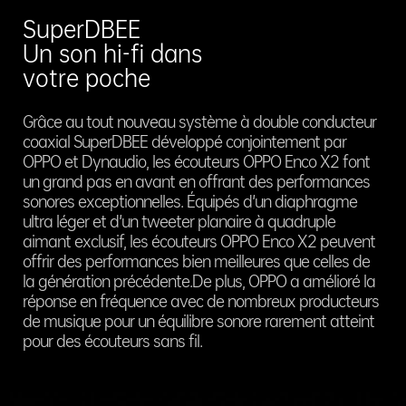
SuperDBEE
Un son hi-fi dans
votre poche
Diaphragmes ultralégers
Tweeter planaire à quadruple
Grâce au tout nouveau système à double conducteur
Plongez dans des basses
aimant
Un son pur
coaxial SuperDBEE développé conjointement par
profondes
et riche
en détails
OPPO et Dynaudio, les écouteurs OPPO Enco X2 font
un grand pas en avant en offrant des performances
Des diaphragmes légers sont essentiels pour offrir des
La technologie de diaphragme planaire équilibré
sonores exceptionnelles. Équipés d'un diaphragme
basses de haute qualité. C'est pourquoi les OPPO Enco
d'OPPO a encore évolué pour utiliser les aimants
ultra léger et d'un tweeter planaire à quadruple
X2 utilisent un procédé de moulage par solvant, une
comme moteur principal des diaphragmes. Nous
aimant exclusif, les écouteurs OPPO Enco X2 peuvent
technologie rarement utilisée dans l'industrie, pour
avons conçu la toute nouvelle structure "Sandwich" à
offrir des performances bien meilleures que celles de
produire un diaphragme de seulement 0,0095 mm
quadruple aimant qui améliore considérablement les
la génération précédente.De plus, OPPO a amélioré la
d'épaisseur. Ce diaphragme rend le système de
performances du diaphragme. Par rapport à la
réponse en fréquence avec de nombreux producteurs
vibration 31% plus léger que les Enco X. De plus, les
génération précédente, le son s'étend jusqu'à 40 kHz
de musique pour un équilibre sonore rarement atteint
diaphragmes moléculaires à cristaux liquides ultra-
et offre une résolution beaucoup plus élevée. Les
pour des écouteurs sans fil.
légers répondent instantanément, ce qui permet aux
écouteurs OPPO Enco X2 présentent une amélioration
écouteurs OPPO Enco X2 d'offrir notre meilleur niveau
de 100 % de l'extension des hautes fréquences.Cette
de basses jamais atteint.
richesse sonore permet de percevoir et apprécier