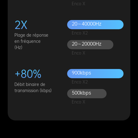
Enco X
2X
20～40000Hz
Enco X2
Plage de réponse
en fréquence
20～20000Hz
(Hz)
Enco X
+80%
900kbps
Enco X2
Débit binaire de
transmission (kbps)
500kbps
Enco X