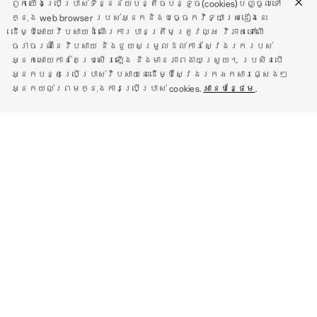
ពួកយើងប្រើប្រាស់ទិន្នន័យបន្តិចបន្ទួច(cookies)បញ្ចូលទៅ
ក្នុង web browser របស់អ្នកនិងបច្ចេកវិទ្យាស្រដៀងនេះ
ដើម្បីអោយវិបសាយដំណើរការបានត្រឹមត្រូវល្អ វិភាគទៅលើ
ចរាចរណ៍នៃវិបសាយ និងជួយសម្រួលដល់ការស្វែងរករបស់
អ្នកអោយកាន់តែប្រសើរឡើង និងមានភាពងាយស្រួយ។ ប្រសិនបើ
អ្នកបន្តប្រើប្រាស់វិបសាយនេះដើម្បីស្វែងរកឯកសារផ្សេងៗ
*3D experience is for reference only. Please refer to the actual product.
អ្នកយល់ព្រមក្នុងការប្រើប្រាស់ cookies.
អានបន្ថែម
.
Adjust angle
Fold
Moonlit
Purple
ស្មាតហ្វូន
Find N Series
ផលិតផល IoT
Find X Series
OPPO Pad SE
ជំនួយ
Reno Series
OPPO Pad Neo
ទំនាក់ទំនងពួកយើង
A Series
អំពី OPPO