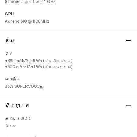
8 cores រហូតដល់ 2.4 GHz
GPU
Adreno 610 @ 1100MHz
ថ្ម
ថ្ម
4385 mAh/16.96 Wh (បានវាយតម្លៃ)
4500 mAh/17.41 Wh (តម្លៃធម្មតា)
សាកលឿន
33W SUPERVOOC
TM
ជីវមាត្រ
ស្នាមម្រាមដៃ
គាំទ្រ