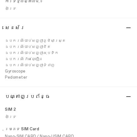
ការទទួលស្គាល់មុខ
គាំទ្រ
សេនស័រ
ឧបករណ៍ចាប់សញ្ញាភូមិសាស្ត្រ
ឧបករណ៍ចាប់សញ្ញាជិត
ឧបករណ៍ចាប់សញ្ញាអុបទិក
ឧបករណ៍វាស់ល្បឿន
ឧបករណ៍ចាប់សញ្ញាទំនាញ
Gyroscope
Pedometer
បណ្តាញប្រព័ន្ធ
SIM 2
គាំទ្រ
ប្រភេទ SIM Card
Nano-SIM CARD / Nano-USIM CARD