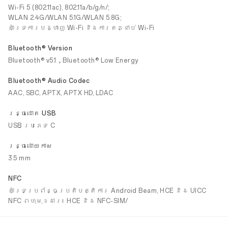
Wi-Fi 5 (802.11ac), 802.11a/b/g/n/;
WLAN 2.4G/WLAN 5.1G/WLAN 5.8G;
គាំទ្រការបង្ហាញ Wi-Fi និងការតភ្ជាប់ Wi-Fi
Bluetooth® Version
Bluetooth® v5.1，Bluetooth® Low Energy
Bluetooth® Audio Codec
AAC, SBC, APTX, APTX HD, LDAC
រន្ធដោត USB
USB ប្រភេទ C
រន្ធដោយកាស
3.5 mm
NFC
គាំទ្រប្រព័ន្ធប្រតិបត្តិការ Android Beam, HCE និង UICC
NFC ពហុមុខងារ៖ HCE និង NFC-SIM/