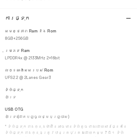
ការផ្ទុក
សមត្ថភាព Ram និង Rom
8GB+256GB
ប្រភេទ Ram
LPDDR4x @ 2133MHz 2×16bit
លក្ខណៈ​ពិសេស​របស់ Rom
UFS2.2 @ 2Lanes Gear3
ទំហំផ្ទុក
គាំទ្រ
USB OTG
គាំទ្រ (ដោតបញ្ចូលថ្មបញ្ច្រាស)
* ទំហំផ្ទុកខាងក្នុងម៉ាស៊ីនអាចមានទំហំតូចជាង ដោយសារផ្នែកនៃ
ទំហំផ្ទុកខាងក្នុងត្រូវបានគ្រប់គ្រងដោយកម្មវិធី។ ទំហំ