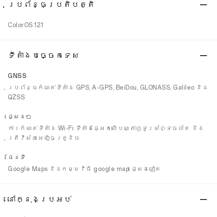
ប្រព័ន្ធប្រតិបត្តិ
ColorOS 12.1
ទីតាំងបច្ចេកទេស
GNSS
ប្រព័ន្ធកំណត់ទីតាំង GPS, A-GPS, BeiDou, GLONASS, Galileo និង
QZSS
ផ្សេងៗ
ការកំណត់ទីតាំង Wi-Fi ទីតាំងផ្អែកលើបណ្តាញទូរស័ព្ទចល័ត និង
ត្រីវិស័យអេឡិចត្រូនិច
ផែនទី
Google Maps និងកម្មវិធី google map ផ្សេងទៀត
នៅក្នុងប្រអប់