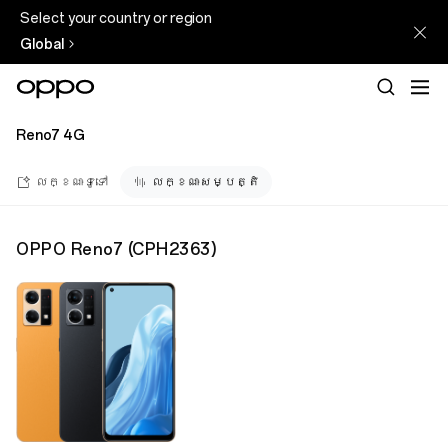
Select your country or region
Global
Reno7 4G
លក្ខណៈទូទៅ
លក្ខណៈសម្បត្តិ
OPPO Reno7
(
CPH2363
)