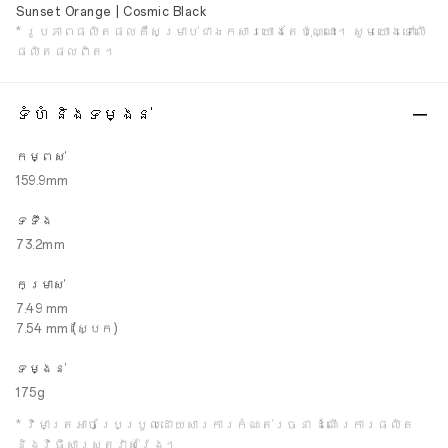
Sunset Orange | Cosmic Black
* រូបភាពផលិតផលគឺសម្រាប់ជាឯកសារយោងតែប៉ុណ្ណោះ។ សូមយោងទៅលើ
ផលិតផលពិត។
ទំហំ និងទម្ងន់
កម្ពស់
159.9mm
ទទឹង
73.2mm
កម្រាស់
7.49 mm
7.54 mm (ស្បែក)
ទម្ងន់
175g
* វិមាត្រអាចប្រែប្រួលដោយសារការកំណត់រចនា ដំណើរការផលិត
និងវិធីសាស្ត្រវាស់វែង។