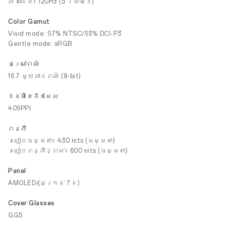
លំនាំដើម៖ 120Hz (5 ម្រាមដៃ)
Color Gamut
Vivid mode: 97% NTSC/93% DCI-P3
Gentle mode: sRGB
ជម្រៅពណ៌
16.7 មួយលានពណ៌ (8-bit)
ដង់ស៊ីតេភីកសែល
409PPI
ពន្លឺ
របៀបធម្មតា៖ 430 nits (ធម្មតា)
របៀបពន្លឺខ្ពស់៖ 600 nits (ធម្មតា)
Panel
AMOLED (អេក្រង់រឹង)
Cover Glasses
GG5