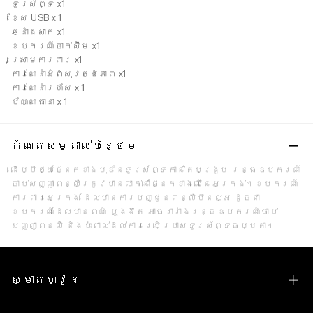
ទូរស័ព្ទ x1
ខ្សែ USB x 1
ឆ្នាំងសាក x1
ឧបករណ៍ចាក់ស៊ីម x1
ស្រោមការពារ x1
ការណែនាំអំពីសុវត្ថិភាព x1
ការណែនាំរហ័ស x 1
ប័ណ្ណធានា x 1
កំណត់សម្គាល់បន្ថែម
ដើម្បីឲ្យផ្នែកខាងមុខនៃទូរស័ព្ទកាន់តែបង្រួម រន្ធឧបករណ៍
ចាប់សញ្ញាពន្លឺត្រូវបានលាក់នៅផ្នែកខាងលើនៃអេក្រង់។ឧបករណ៍
ការពារអេក្រង់ ដែលមានការបញ្ជូនពន្លឺមិនល្អ ដូចជា
ឧបករណ៍ដែលមានពណ៌ ឬងងឹត អាចរារាំងរន្ធឧបករណ៍ចាប់
សញ្ញាពន្លឺ និងប៉ះពាល់ដល់ការប្រើប្រាស់ទូរស័ព្ទធម្មតា។
ស្មាតហ្វូន