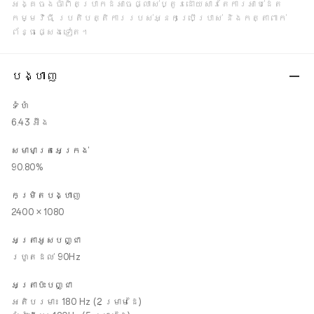
អង្គចងចាំពិតប្រាកដអាចផ្លាស់ប្តូរដោយសារតែការអាប់ដេត
កម្មវិធី ប្រតិបត្តិការរបស់អ្នកប្រើប្រាស់ និងកត្តាពាក់
ព័ន្ធផ្សេងទៀត។
បង្ហាញ
ទំហំ
6.43 អ៊ីង
សមាមាត្រអេក្រង់
90.80%
កម្រិតបង្ហាញ
2400 × 1080
អត្រាអូសបញ្ជា
រហូតដល់ 90Hz
អត្រាប៉ះបញ្ជា
អតិបរមា៖ 180 Hz (2 ម្រាមដៃ)