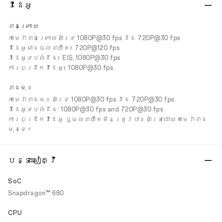
វីដេអូ
ខាងក្រោយ
កាមេរ៉ាខាងក្រោយគាំទ្រ 1080P@30 fps និង 720P@30 fps.
វីដេអូមានចលនាយឺត៖ 720P@120 fps
វីដេអូទប់លំនឹង៖ EIS, 1080P@30 fps
ការពង្រីកវីដេអូ៖ 1080P@30 fps
ខាងមុខ
កាមេរ៉ាខាងមុខគាំទ្រ 1080P@30 fps និង 720P@30 fps.
វីដេអូទប់លំនឹង: 1080P@30 fps and 720P@30 fps
ការពង្រីកវីដេអូ ឬចលនាយឺតមិនត្រូវបានគាំទ្រដោយកាមេរ៉ាខាង
មុខទេ។
បន្ទះសៀគ្វី
SoC
Snapdragon™ 680
CPU