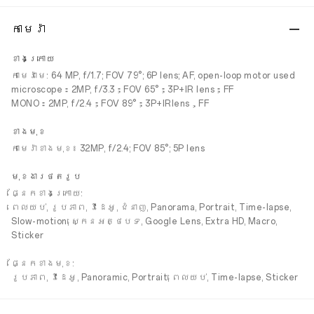
កាមេរ៉ា
ខាងក្រោយ
កាមេរ៉ាមេ: 64 MP, f/1.7; FOV 79°; 6P lens; AF, open-loop motor used
microscope：2MP, f/3.3；FOV 65°；3P+IR lens；FF
MONO：2MP, f/2.4；FOV 89°；3P+IRlens，FF
ខាងមុខ
កាមេរ៉ាខាងមុខ៖ 32MP, f/2.4; FOV 85°; 5P lens
មុខងារថតរូប
ផ្នែកខាងក្រោយ:
ពេលយប់, រូបភាព, វីដេអូ, ជំនាញ, Panorama, Portrait, Time-lapse,
Slow-motion, ស្កេនអត្ថបទ, Google Lens, Extra HD, Macro,
Sticker
ផ្នែកខាងមុខ:
រូបភាព, វីដេអូ, Panoramic, Portrait, ពេលយប់, Time-lapse, Sticker