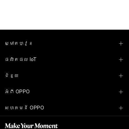
ស្មាតហ្វូន
Find N Series
ផលិតផល IoT
Find X Series
OPPO Pad SE
ជំនួយ
Reno Series
OPPO Pad Neo
ទំនាក់ទំនងពួកយើង
A Series
អំពី OPPO
OPPO Watch S
សេវាកម្ម
បង្ហាញស្មាតហ្វូនទាំងអស់
ជីវប្រវត្តិរបស់យើង
OPPO Watch X2
សហគមន៍ OPPO
ពិនិត្យតម្លៃគ្រឿងបន្លាស់
ស្វែងយល់
OPPO Watch X2 Mini
សហគមន៍ OPPO
ការត្រួតពិនិត្យស្ថានភាពការធានា
OPPO Apex Guard
OPPO Watch X