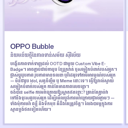
OPPO Bubble
និយមន័យថ្មីនៃភាពទាន់សម័យ ស៊ីវិល័យ
បង្កើនភាពទាក់ទាញដល់ OOTD ជាមួយ Custom Vibe E-
Badge។ អាចភ្ជាប់ជាប់កាបូប ខ្សែក្រវាត់ ឬសម្លៀកបំពាក់របស់អ្នក។
ផ្លាស់ប្តូររូបភាព រូបភាពមានចលនា ឬវីដេអូទៅតាមអារម្មណ៍របស់អ្នក
— មិនថារូប Idol, សត្វចិញ្ចឹម ឬ Meme នោះទេ។ ធ្វើឱ្យរាល់ស្ទាយ៍
សម្លៀកបំពាក់របស់អ្នក កាន់តែមានភាពលេចធ្លោ។
ចង់បាន selfie កាមេរ៉ាក្រោយឱ្យស្អាតឥតខ្ចោះ? គ្រាន់តែភ្ជាប់វា
ទៅនឹងទូរសព្ទរបស់អ្នក ដើម្បីមើលប្លង់កាមេរ៉ាក្រោយផ្ទាល់ភ្លាមៗ —
ទាំងមុំកាមេរ៉ា ពន្លឺ និងទឹកមុខ គឺដឹងតែត្រូវចិត្ត។ លែងបារម្ភក្នុងការ
ស្មានប្លង់ថតទៀតហើយ។