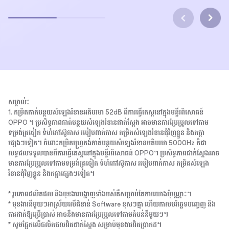
សម្គាល់៖
1. កម្រិតកាត់បន្ថយសំឡេងរំខានអតិបរមា 52dB ពីការធ្វើតេស្តនៅក្នុងមន្ទីរពិសោធន៍
OPPO ។ ប្រសិទ្ធភាពកាត់បន្ថយសំឡេងរំខានជាក់ស្តែង អាចមានការប្រែប្រួលទៅតាម
ទម្រង់ត្រចៀក ទំហំកៅស៊ូកាស របៀបពាក់កាស កម្រិតសំឡេងរំខានជុំវិញខ្លួន និងកត្តា
ផ្សេងៗទៀត។ ចំពោះកម្រិតហ្វ្រេកង់កាត់បន្ថយសំឡេងរំខានអតិបរមា 5000Hz ក៏ជា
លទ្ធផលទទួលបានពីការធ្វើតេស្តនៅក្នុងមន្ទីរពិសោធន៍ OPPO។ ប្រសិទ្ធភាពជាក់ស្តែងអាច
មានការប្រែប្រួលទៅតាមទម្រង់ត្រចៀក ទំហំកៅស៊ូកាស របៀបពាក់កាស កម្រិតសំឡេង
រំខានជុំវិញខ្លួន និងកត្តាផ្សេងៗទៀត។
* រូបភាពផលិតផល និងមុខងារបង្ហាញទាំងអស់គឺសម្រាប់តែការយោងប៉ុណ្ណោះ។
* មុខងារនីមួយៗអាស្រ័យលើជំនាន់ Software ខុសៗគ្នា ហើយកាលបរិច្ឆេទបញ្ចេញ និង
ការដាក់ឱ្យប្រើប្រាស់ អាចនឹងមានការប្រែប្រួលទៅតាមតំបន់នីមួយៗ។
* សូមផ្អែកលើផលិតផលពិតជាក់ស្តែង សម្រាប់មុខងារពិតប្រាកដ។