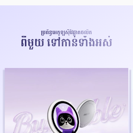
ប្រព័ន្ធអេកូឡូស៊ីវៃឆ្លាតចល័ត
ពីមួយ ទៅកាន់ទាំងអស់