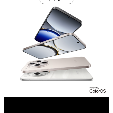
ផ្លូវ
ការ
ជាសកល