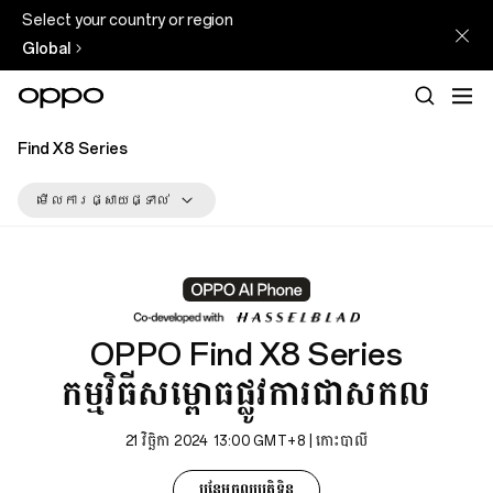
Select your country or region
Global
Find X8 Series
មើលការផ្សាយផ្ទាល់
OPPO Find X8 
កម្ម
OPPO Find X8 Series
កម្មវិធីសម្ពោធផ្លូវការជាសកល
វិធី
21 វិច្ឆិកា 2024
13:00 GMT+8 | កោះបាលី
សម្ពោធ
បន្ថែមចូលប្រតិទិន