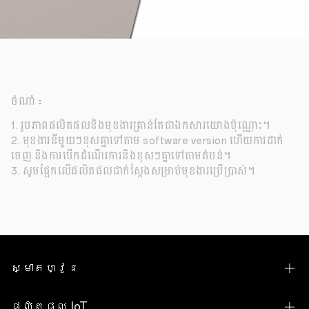
ចំណាំ：
1. រូបភាពផលិតផលនិងមុខងារគ្រាន់តែជាឯកសារយោងប៉ុណ្ណោះ។
2. មុខងារនីមួយៗខុសគ្នាទៅតាម software version ហើយការដាក់
ចេញ និងការបើកដំណើរការនិងខុសៗគ្នាទៅតាមតំបន់។
3. សូមផ្អែកលើផលិតផលជាក់ស្តែងសម្រាប់មុខងារប្រើប្រាស់។
ស្មាតហ្វូន
Find N Series
ផលិតផល IoT