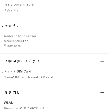
ការទទួលស្គាល់មុខ
ដំណើរការ
សេនស័រ
Ambient light sensor
Accelerometer
E-compass
បណ្តាញប្រព័ន្ធ
ប្រភេទ SIM Card
Nano-SIM card, Nano-USIM card
តភ្ជាប់
WLAN
Supports Wi-Fi 5 (802.11ac)