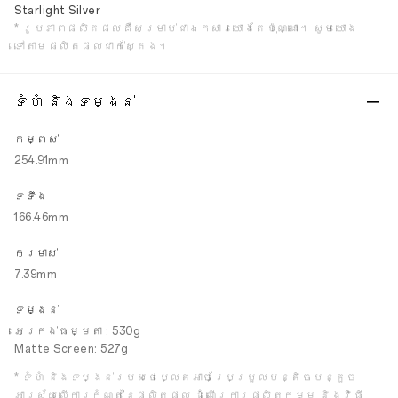
Starlight Silver
* រូបភាពផលិតផលគឺសម្រាប់ជាឯកសារយោងតែប៉ុណ្ណោះ។ សូមយោង
ទៅតាមផលិតផលជាក់ស្តែង។
ទំហំ និងទម្ងន់
កម្ពស់
254.91mm
ទទឹង
166.46mm
កម្រាស់
7.39mm
ទម្ងន់
អេក្រង់ធម្មតា : 530g
Matte Screen: 527g
* ទំហំ និងទម្ងន់របស់ថេប្លេតអាចប្រែប្រួលបន្តិចបន្តួច
អាស្រ័យលើការកំណត់នៃផលិតផល ដំណើរការផលិតកម្ម និងវិធី