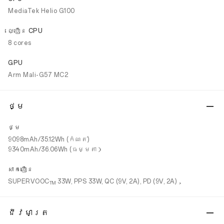
MediaTek Helio G100
ល្បឿន CPU
8 cores
GPU
Arm Mali-G57 MC2
ថ្ម
ថ្ម
9098mAh/35.12Wh (កំណត់)
9340mAh/36.06Wh (ធម្មតា）
សាកលឿន
SUPERVOOC
33W, PPS 33W, QC (9V, 2A), PD (9V, 2A)，
TM
ជីវមាត្រ