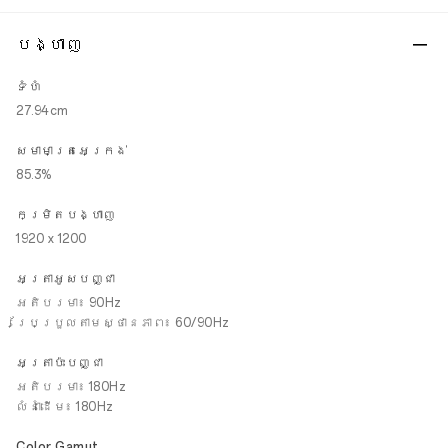
បង្ហាញ
ទំហំ
27.94cm
សមាមាត្រអេក្រង់
85.3%
កម្រិតបង្ហាញ
1920 x 1200
អត្រាអូសបញ្ជា
អតិបរមា៖ 90Hz
ប្រែប្រួលតាមស្ថានភាព៖ 60/90Hz
អត្រាប៉ះបញ្ជា
អតិបរមា៖ 180Hz
លំនាំដើម៖ 180Hz
Color Gamut