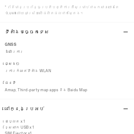
* ព័ត៌មានប្រព័ន្ធប្រតិបត្តិការគឺសម្រាប់ជាឯកសារយោងតែ
ប៉ុណ្ណោះ ដោយអាស្រ័យលើផលិតផលជាក់ស្តែង។
ទីតាំងបច្ចេកទេស
GNSS
ដំណើរការ
ផ្សេងៗ
រការកំណត់ទីតាំង WLAN
ផែនទី
Amap, Third-party map apps និង Baidu Map
នៅក្នុងប្រអប់
ថេប្លេត x 1
ខ្សែសាក USB x 1
SIM Ejector x1