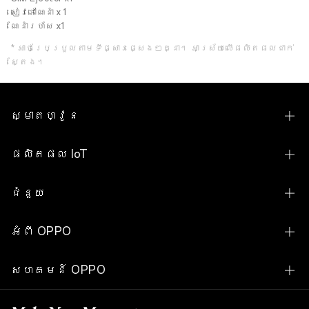
សៀវភៅណែនាំ x 1
ណែនាំរហ័ស x1
* អាចប្រែប្រួលតាមទីផ្សារផ្សេងៗគ្នា។ អាស្រ័យលើផលិតផលជាក់
ស្តែង។
ស្មាតហ្វូន
Find N Series
ផលិតផល IoT
Find X Series
OPPO Pad SE
ជំនួយ
Reno Series
OPPO Pad Neo
ទំនាក់ទំនងពួកយើង
A Series
អំពី OPPO
OPPO Watch S
សេវាកម្ម
បង្ហាញស្មាតហ្វូនទាំងអស់
ជីវប្រវត្តិរបស់យើង
OPPO Watch X2
សហគមន៍ OPPO
ពិនិត្យតម្លៃគ្រឿងបន្លាស់
ស្វែងយល់
OPPO Watch X2 Mini
សហគមន៍ OPPO
ការត្រួតពិនិត្យស្ថានភាពការធានា