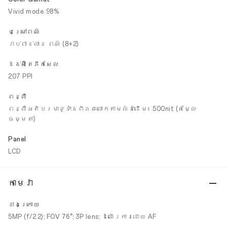
Vivid mode 98%
ជម្រៅពណ៌
រាប់ពាន់លាន ពណ៌ (8+2)
ដង់ស៊ីតេភីកសែល
207 PPI
ពន្លឺ
ពន្លឺអតិបរមាទូទាំងពិភពលោកតាមលំនាំដើម៖ 500nit (តម្លៃ
ធម្មតា)
Panel
LCD
កាមេរ៉ា
ខាងក្រោយ
5MP (f/2.2); FOV 76°; 3P lens; ដំណើរការដោយ AF