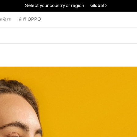
Select your country or region
Global
ាឡិកា
អំពី OPPO