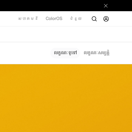
សហគមន៍
ColorOS
ជំនួយ
លក្ខណៈទូទៅ
លក្ខណៈសម្បត្តិ