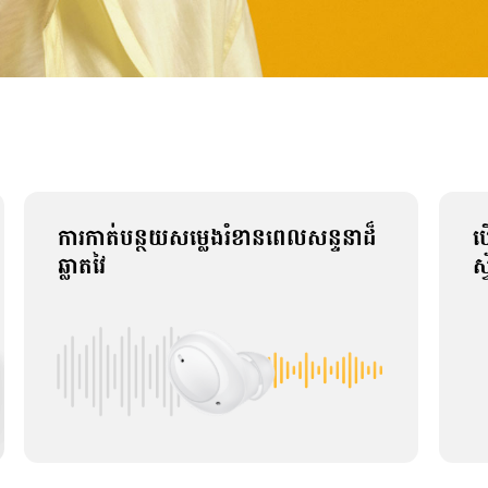
ការកាត់បន្ថយសម្លេងរំខានពេលសន្ទនាដ៏
ប
ឆ្លាតវៃ
ស្