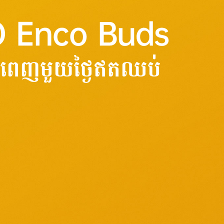
្រ្តីពេញមួយថ្ងៃឥតឈប់