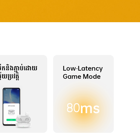
ើកនិងភ្ជាប់ដោយ
Low-Latency
វ័យប្រវត្តិ
Game Mode
80ms