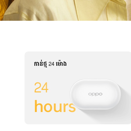
កាន់ថ្ម 24 ម៉ោង
24
hours