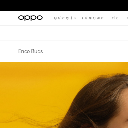
ស្មាតហ្វូន
ថេបប្លេត
កាស
ន
Enco Buds