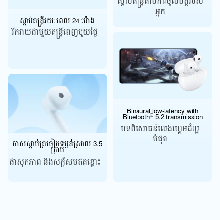
ស្តាប់តន្ត្រីតាមការ
ចូលចិត្តរបស់
អ្នក
ស្តាប់តន្រ្តីរយៈពេល 24 ម៉ោង
រីករាយជាមួយតន្ត្រីពេញមួយថ្ងៃ
Binaural low-latency with
®
Bluetooth
5.2 transmission
បទពិសោធន៍លេងហ្គេមដ៏ល្អ
បំផុត
កាសស្តាប់ត្រចៀកទម្ងន់ស្រាល 3.5
ក្រាម
ផាសុកភាព និងសក្ត័សមឥតខ្ចោះ