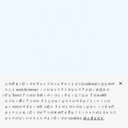
ពួកយើងប្រើប្រាស់ទិន្នន័យបន្តិចបន្ទួច(cookies)បញ្ចូលទៅ
ក្នុង web browser របស់អ្នកនិងបច្ចេកវិទ្យាស្រដៀងនេះ
ដើម្បីអោយវិបសាយដំណើរការបានត្រឹមត្រូវល្អ វិភាគទៅលើ
ចរាចរណ៍នៃវិបសាយ និងជួយសម្រួលដល់ការស្វែងរករបស់
អ្នកអោយកាន់តែប្រសើរឡើង និងមានភាពងាយស្រួយ។ ប្រសិនបើ
អ្នកបន្តប្រើប្រាស់វិបសាយនេះដើម្បីស្វែងរកឯកសារផ្សេងៗ
អ្នកយល់ព្រមក្នុងការប្រើប្រាស់ cookies.
អានបន្ថែម
.