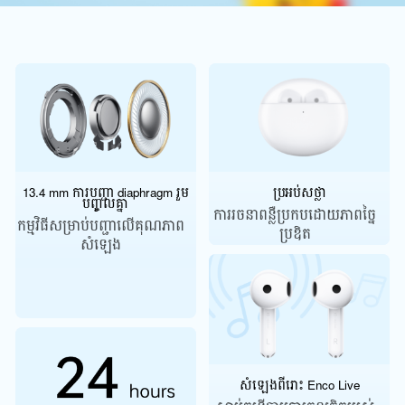
13.4 mm ការបញ្ជា diaphragm រួម
ប្រអប់សថ្លា
បញ្ចូលគ្នា
ការរចនាពន្លឺប្រកបដោយភាពច្នៃ
កម្មវិធីសម្រាប់បញ្ជាលើគុណភាព
ប្រឌិត
សំឡេង
សំឡេងពីរោះ Enco Live