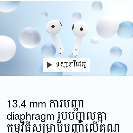
ទស្សនាវីដេអូ
13.4 mm ការបញ្ជា
diaphragm រួមបញ្ចូលគ្នា
កម្មវិធីសម្រាប់បញ្ជាលើគុណ