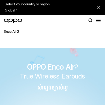
Select your country or region
Global
Enco Air2
OPPO Enco Air2
True Wireless Earbuds
សំឡេងច្បាស់ល្អ