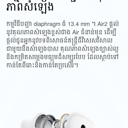
ភាពសំឡេង
កម្មវិធីបញ្ជា diaphragm ធំ 13.4 mm ។ Air2 ផ្ដល់
នូវគុណភាពសំឡេងខ្ពស់ជាង Air
ជំនាន់មុន ដើម្បី
ផ្ដល់ជូនអ្នកនូវបទពិសោធន៍តន្ត្រីដ៏វិសេសវិសាល
ជាមួយនឹងសំឡេងបាស
គុណភាពសំឡេងច្បាស់ល្អ
និងកម្រិតសម្លេងមធ្យមដ៏សម្បូរបែប ដែលស្តាប់ទៅ
កាន់តែពីរោះនិងកាន់តែប្រសើរ។