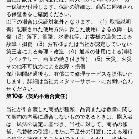
ー保証が付帯します。保証の詳細は、商品に同梱され
る保証書をご確認ください。
以下の場合は保証対象外となります。 （1）取扱説明
書に記載された使用方法に反した使用による故障・損
傷 （2）落下、衝撃、水濡れ等、お客様の過失による
故障・損傷 （3）お客様または当社が認定していない
第三者による修理・改造 （4）通常の使用による消耗
（バッテリー、画面の焼き付き等） （5）天災、火災
その他不可抗力による故障・損傷
保証期間経過後も、有償にて修理サービスを提供いた
します。詳細は当社カスタマーサポートにお問い合わ
せください。
第10条（契約不適合責任）
当社が引き渡した商品が種類、品質または数量に関し
て契約の内容に適合しないものであるときは、購入者
は、民法の規定に基づき、当社に対して、商品の修
補、代替物の引渡しまたは不足分の引渡しによる履行
の追完を請求することができます。ただし、当社は、