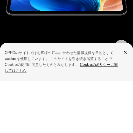
OPPOのサイトではお客様の好みに合わせた情報提供を目的として
cookieを使用しています。 このサイトを引き続き閲覧することで
Cookieの使用に同意したものとみなします。
Cookieのポリシーに関
してはこちら
.
¥ 44,800
今すぐ購入
もっと表示