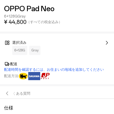
OPPO Pad Neo
6+128G
Gray
¥ 44,800
（すべての税金込み）
選択済み
6+128G
Gray
配送
配達時間を確認するには、お住まいの地域を追加してください
配送方法
明
よくある質問
仕様