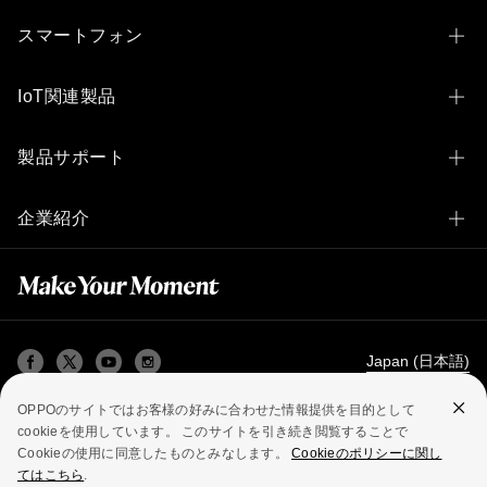
スマートフォン
OPPO Find N6
IoT関連製品
OPPO Find X9 Ultra
OPPO Pad 3 Matte Display Edition
製品サポート
OPPO Find X9
OPPO Pad 2
製品サポートトップ
OPPO Find X8
企業紹介
OPPO Pad Neo
アフターサービス
OPPO Reno14 5G
OPPOとは
OPPO Pad Air
公式修理サービス
OPPO Reno10 Pro 5G
テクノロジー
OPPO Pad SE
宅配修理サービス
OPPO Reno15 A
OPPO Apex Guard
OPPO Band 2
Japan (日本語)
集荷修理サービス
OPPO Reno13 A
5G高速通信について
OPPO Watch Free
OPPOのサイトではお客様の好みに合わせた情報提供を目的として
付属品のご購入
OPPO A5 5G
プライバシーポリシー
利用規約
Cookie
cookieを使用しています。 このサイトを引き続き閲覧することで
VOOC高速充電について
OPPO Band Style
法務・コンプライアンス
Cookieの使用に同意したものとみなします。
Cookieのポリシーに関し
有償修理価格
OPPO A3 5G
てはこちら
.
Copyright © 2004-2026 OPPO. All rights reserved.
映像技術について
OPPO Enco Clip2 Open Earbuds