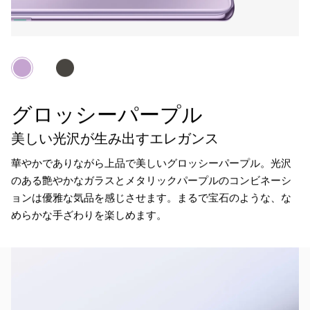
手になじむ3Dカーブデザイン
高級感あふれるカメラデザイン
グロッシーパープル
すべては使いやすさのために
薄さ7.9mmに収められた高性能
写真を撮る、注目を集める
美しい光沢が生み出すエレガンス
スタイリッシュなスリムボディ
薄くて軽く、美しい曲線を描く3Dカーブデザインは
カメラシステムとしての高い性能だけでなく、細部ま
なめらかに手になじみ、持ちやすく快適な使い心地を
華やかでありながら上品で美しいグロッシーパープル。光沢
まるでプロカメラマンのような写真の撮影を可能にす
でムダを
そぎ落とした洗練されたカメラデザインは、
提供します。
のある艶やかなガラスと
メタリックパープルのコンビネーシ
る
ハイスペックカメラをはじめ、魅力的な各種機能を
見る人々を魅了し、
興味をかき立てます。
ョンは優雅な気品を感じさせます。まるで宝石のような、な
薄くて軽い
ボディに搭載。スペックに対して驚きの軽
めらかな手ざわりを楽しめます。
さを実現しました。