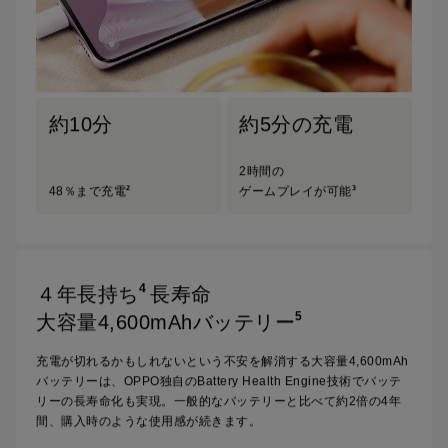
約10分
約5分の充電
2時間の
2
3
48％まで充電
ゲームプレイが可能
4
４年長持ち
長寿命
5
大容量4,600mAhバッテリー
充電が切れるかもしれないという不安を解消する大容量4,600mAh
バッテリーは、OPPO独自のBattery Health Engine技術でバッテ
リーの長寿命化も実現。
一般的なバッテリーと比べて約2倍の4年
間、購入時のような使用感が続きます。