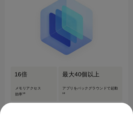
16倍
最大40個以上
メモリアクセス
アプリをバックグラウンドで起動
10
10
効率
48ヶ月システム劣化防止
国際認証機関TÜV SÜDによる携帯電話の安定性レーティングに
おいて
最高評価Aを獲得