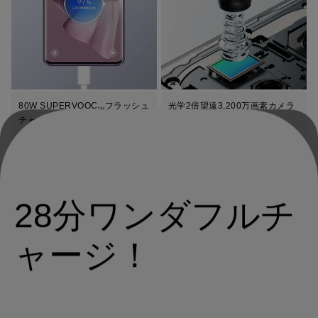
80W SUPERVOOC
フラッシュ
光学2倍望遠3,200万画素カメラ
TM
1
チャージ
4
大容量4,600mAh、4年
長持ち
長寿命バッテリー
28分ワンダフルチ
ポートレートモード
高級感あふれるデザイン
ャージ！