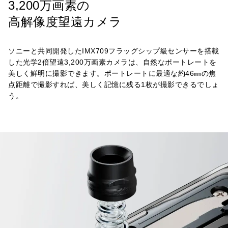
3,200万画素の
高解像度望遠カメラ
ソニーと共同開発したIMX709フラッグシップ級センサーを搭載
した
光学2倍望遠3,200万画素カメラは、自然なポートレートを
美しく鮮明に
撮影できます。ポートレートに最適な約46㎜の焦
点距離で撮影すれば、
美しく記憶に残る1枚が撮影できるでしょ
う。