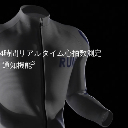
を見やすく
機ELディスプレイを搭載。くっきり鮮やかに表示
時間や通知など見やすいです。
24時間リアルタイム心拍数測定
ラスを採用し、傷つきにくいので日常使いも安心で
3
通知機能
50
文字
文字の最大表示数