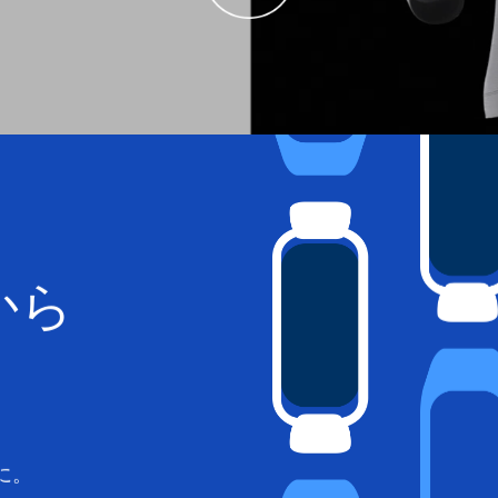
から
に。