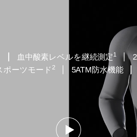
情報
1.1インチの有
される
ディスプレイは
1
イ
血中酸素レベルを継続測定
2.5Dの強化ガ
す。
2
スポーツモード
5ATM防水機能
100
%
DCI-P3色域