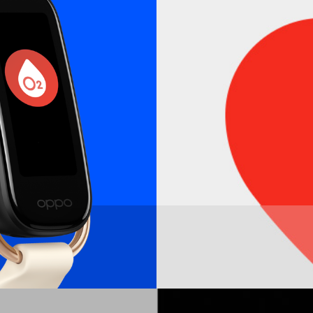
1.1イ
有機E