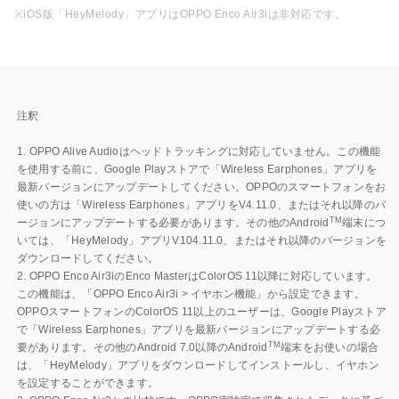
※iOS版「HeyMelody」アプリはOPPO Enco Air3iは非対応です。
注釈
1. OPPO Alive Audioはヘッドトラッキングに対応していません。この機能
を使用する前に、Google Playストアで「Wireless Earphones」アプリを
最新バージョンにアップデートしてください。OPPOのスマートフォンをお
使いの方は「Wireless Earphones」アプリをV4.11.0、またはそれ以降のバ
TM
ージョンにアップデートする必要があります。その他のAndroid
端末につ
いては、「HeyMelody」アプリV104.11.0、またはそれ以降のバージョンを
ダウンロードしてください。
2. OPPO Enco Air3iのEnco MasterはColorOS 11以降に対応しています。
この機能は、「OPPO Enco Air3i > イヤホン機能」から設定できます。
OPPOスマートフォンのColorOS 11以上のユーザーは、Google Playストア
で「Wireless Earphones」アプリを最新バージョンにアップデートする必
TM
要があります。その他のAndroid 7.0以降のAndroid
端末をお使いの場合
は、「HeyMelody」アプリをダウンロードしてインストールし、イヤホン
を設定することができます。