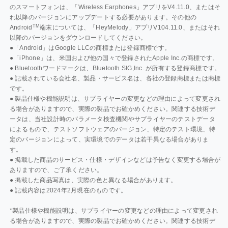
のスマートフォンは、「Wireless Earphones」アプリをV4.11.0、またはそ
れ以降のバージョンにアップデートする必要があります。その他の
TM
Android
端末については、「HeyMelody」アプリV104.11.0、またはそれ
以降のバージョンをダウンロードしてください。
●「Android」はGoogle LLCの商標または登録商標です。
●「iPhone」は、米国および他の国々で登録されたApple Inc.の商標です。
● Bluetoothワードマークは、Bluetooth SIG,Inc. が所有する登録商標です。
● 記載されている会社名、製品・サービス名は、各社の登録商標または商標
です。
● 製品仕様や機能説明は、サプライヤーの変更などの理由によって変更され
る場合がありますので、実際の製品でお確かめください。関連する技術デ
ータは、当社設計時のパラメータ検査機関やサプライヤーのテストデータ
によるもので、テストソフトウェアのバージョン、特定のテスト環境、特
定のバージョンによって、実環境でのデータは若干異なる場合がありま
す。
● 掲載した商品のサービス・仕様・デザインなどは予告なく変更する場合が
ありますので、ご了承ください。
● 掲載した商品写真は、実際の色と異なる場合があります。
● 記載内容は2024年2月現在のものです。
*製品仕様や機能説明は、サプライヤーの変更などの理由によって変更され
る場合がありますので、実際の製品でお確かめください。関連する技術デ