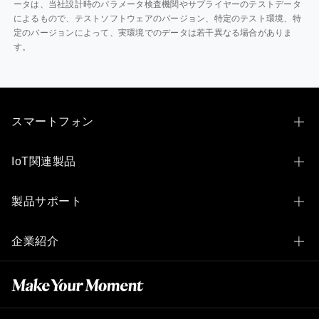
ータは、当社設計時のパラメータ検査機関やサプライヤーのテストデータ
によるもので、テストソフトウェアのバージョン、特定のテスト環境、特
定のバージョンによって、実環境でのデータは若干異なる場合がありま
す。
スマートフォン
OPPO Find N6
IoT関連製品
OPPO Find X9 Ultra
OPPO Pad 3 Matte Display Edition
製品サポート
OPPO Find X9
OPPO Pad 2
製品サポートトップ
OPPO Find X8
企業紹介
OPPO Pad Neo
アフターサービス
OPPO Reno14 5G
OPPOとは
OPPO Pad Air
公式修理サービス
OPPO Reno10 Pro 5G
テクノロジー
OPPO Pad SE
宅配修理サービス
OPPO Reno15 A