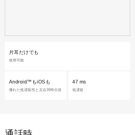
片耳だけでも
使用可能
Android™もiOSも
47 ms
優れた低遅延性と左右同時伝送
低遅延
通話時