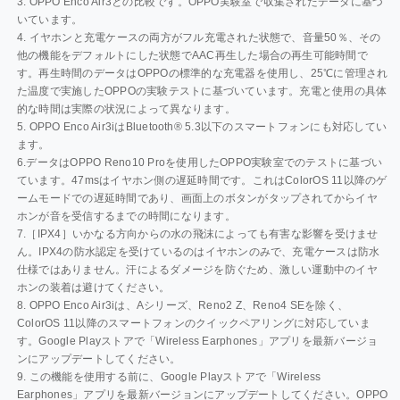
3. OPPO Enco Air3との比較です。OPPO実験室で収集されたデータに基づ
いています。
4. イヤホンと充電ケースの両方がフル充電された状態で、音量50％、その
他の機能をデフォルトにした状態でAAC再生した場合の再生可能時間で
す。再生時間のデータはOPPOの標準的な充電器を使用し、25℃に管理され
た温度で実施したOPPOの実験テストに基づいています。充電と使用の具体
的な時間は実際の状況によって異なります。
5. OPPO Enco Air3iはBluetooth® 5.3以下のスマートフォンにも対応してい
ます。
6.データはOPPO Reno10 Proを使用したOPPO実験室でのテストに基づい
ています。47msはイヤホン側の遅延時間です。これはColorOS 11以降のゲ
ームモードでの遅延時間であり、画面上のボタンがタップされてからイヤ
ホンが音を受信するまでの時間になります。
7.［IPX4］いかなる方向からの水の飛沫によっても有害な影響を受けませ
ん。IPX4の防水認定を受けているのはイヤホンのみで、充電ケースは防水
仕様ではありません。汗によるダメージを防ぐため、激しい運動中のイヤ
ホンの装着は避けてください。
8. OPPO Enco Air3iは、Aシリーズ、Reno2 Z、Reno4 SEを除く、
ColorOS 11以降のスマートフォンのクイックペアリングに対応していま
す。Google Playストアで「Wireless Earphones」アプリを最新バージョ
ンにアップデートしてください。
9. この機能を使用する前に、Google Playストアで「Wireless
Earphones」アプリを最新バージョンにアップデートしてください。OPPO