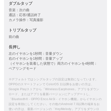
ダブルタップ
音楽：次の曲
通話：応答/通話終了
カメラ操作：写真撮影
トリプルタップ
前の曲
長押し
左のイヤホンを1秒間：音量ダウン
右のイヤホンを1秒間：音量アップ
（イヤホンを装着した状態で）両方のイヤホンを4秒間：
ペアリングモード
※デフォルトではシングルタップの設定は無効になっています。
OPPOのスマートフォンで ColorOS 11以降をお使いの方は、
Google Playストアから「Wireless Earphones」アプリをダウン
ロード、またはアプリを最新バージョンにアップデートし、
「Bluetooth® - OPPO Enco Air3i - イヤホン機能」からイヤホンの
設定を有効にしてください。その他のAndroid 7.0以降の端末をお
使いの方は、最新バージョンの「HeyMelody」アプリをダウンロ