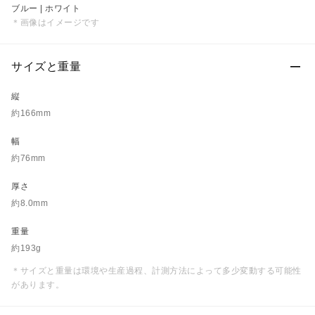
ブルー | ホワイト
＊画像はイメージです
サイズと重量
縦
約166mm
幅
約76mm
厚さ
約8.0mm
重量
約193g
＊サイズと重量は環境や生産過程、計測方法によって多少変動する可能性
があります。