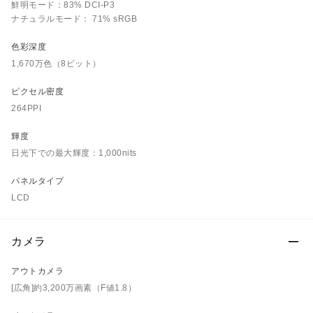
鮮明モード：83% DCI-P3
ナチュラルモード： 71% sRGB
色彩深度
1,670万色（8ビット）
ピクセル密度
264PPI
輝度
日光下での最大輝度：1,000nits
パネルタイプ
LCD
カメラ
アウトカメラ
[広角]約3,200万画素（F値1.8）