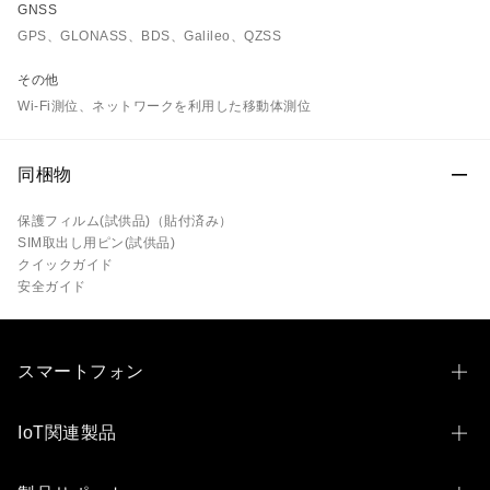
GNSS
GPS、GLONASS、BDS、Galileo、QZSS
その他
Wi-Fi測位、ネットワークを利用した移動体測位
同梱物
保護フィルム(試供品)（貼付済み）
SIM取出し用ピン(試供品)
クイックガイド
安全ガイド
スマートフォン
OPPO Find N6
IoT関連製品
OPPO Find X9 Ultra
OPPO Pad 3 Matte Display Edition