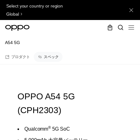
Select your country or region
Global
A54 5G
プロダクト
スペック
OPPO A54 5G
(CPH2303)
®
Qualcomm
5G SoC