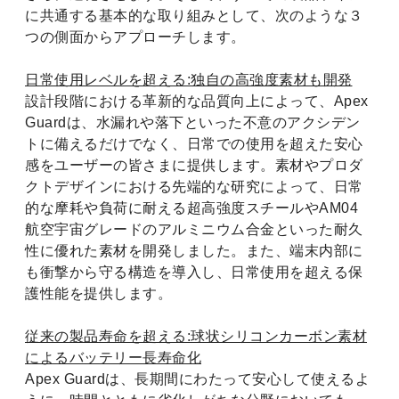
に共通する基本的な取り組みとして、次のような３
つの側面からアプローチします。
日常使用レベルを超える:独自の高強度素材も開発
設計段階における革新的な品質向上によって、Apex
Guardは、水漏れや落下といった不意のアクシデン
トに備えるだけでなく、日常での使用を超えた安心
感をユーザーの皆さまに提供します。素材やプロダ
クトデザインにおける先端的な研究によって、日常
的な摩耗や負荷に耐える超高強度スチールやAM04
航空宇宙グレードのアルミニウム合金といった耐久
性に優れた素材を開発しました。また、端末内部に
も衝撃から守る構造を導入し、日常使用を超える保
護性能を提供します。
従来の製品寿命を超える:球状シリコンカーボン素材
によるバッテリー長寿命化
Apex Guardは、長期間にわたって安心して使えるよ