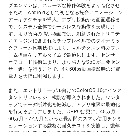
グエンジンは、スムーズな操作体験をより進化させ
るため、Androidとして初となる統合アニメーション
アーキテクチャを導入。アプリ起動から画面遷移ま
で、システム全体でシームレスな動作を実現しま
す。より負荷の高い場面では、刷新されたトリニテ
ィエンジンに含まれるチップレベルでのダイナミッ
クフレーム同期技術により、マルチタスク時のフレ
ーム描画をリアルタイムで最適化します。センサー
オフロード技術により、より強力なSoCが主要セン
サー処理を行うことで、4K 60fps動画撮影時の消費
電力を大幅に削減します。
また、エントリーモデル向けのColorOS 16にインス
タントリフレッシュ機能が導入されました。ワンタ
ップでデータ断片化を軽減し、アプリ権限の最適化
を行えるようにしました。OPPOは更に、48カ月・
60カ月・72カ月といった長期間のスマホ使用をシミ
ュレーションする厳格な耐久テストを実施し、数年