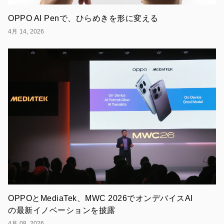
ザ
ー
OPPO AI Penで、ひらめきを形に変える
が
快
4月 14, 2026
適
に
ス
マ
ー
ト
フ
ォ
ン
を
使
用
す
る
た
め
の
新
OPPOとMediaTek、MWC 2026でオンデバイスAI
た
の最新イノベーションを披露
な
取
4月 08, 2026