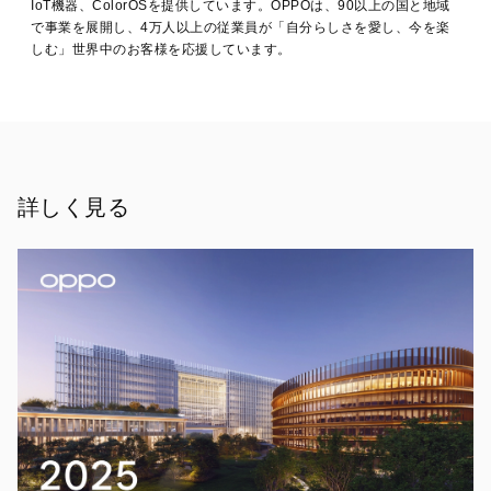
IoT機器、ColorOSを提供しています。OPPOは、90以上の国と地域
ル
·
で事業を展開し、4万人以上の従業員が「自分らしさを愛し、今を楽
12月
【2025
しむ」世界中のお客様を応援しています。
11,
年
11
2025
月
14
日
中
国・
深
詳しく見る
圳】
－
OPPO
は、
ハ
ー
ド
ウ
ェ
ア
と
ソ
フ
ト