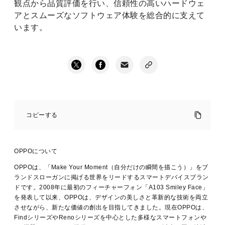
観点から品質評価を行い、信頼性の高いハードウェ
アとスムーズなソフトウェア体験を総合的に支えて
います。
OPPO、
「Apex
コピーする
Guard」
発
表
新
OPPOについて
次
元
OPPOは、「Make Your Moment（自分だけの瞬間を描こう）」をブ
の
ランドスローガンに掲げる世界をリードするスマートデバイスブラン
品
ドです。2008年に最初のフィーチャーフォン「A103 Smiley Face」
質
を発表して以来、OPPOは、デザインの美しさと革新的な技術を両立
追
させながら、新たな価値の創出を目指してきました。現在OPPOは、
グロ
求
FindシリーズやRenoシリーズを中心とした多様なスマートフォンや
へ
ーバ