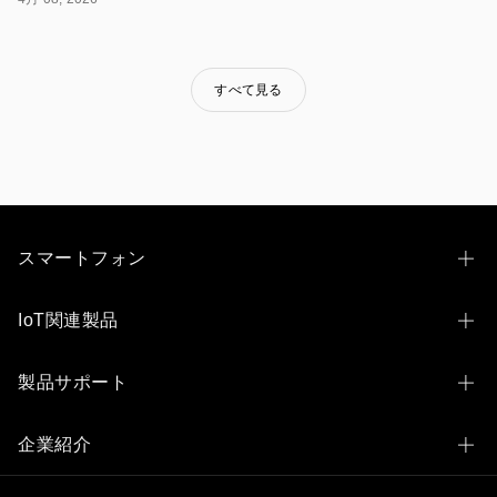
り
組
み
「Apex
Guard（エ
すべて見る
ー
ペ
ッ
ク
ス
ガ
ー
ド）」
スマートフォン
を
発
表
OPPO Find N6
IoT関連製品
し
ま
OPPO Find X9 Ultra
し
OPPO Pad 3 Matte Display Edition
製品サポート
た。
OPPO Find X9
こ
OPPO Pad 2
の
製品サポートトップ
OPPO Find X8
企業紹介
取
OPPO Pad Neo
り
アフターサービス
OPPO Reno14 5G
組
OPPOとは