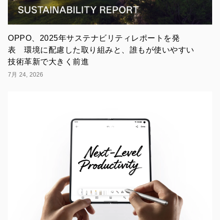
ウ
ェ
ア
の
両
OPPO、2025年サステナビリティレポートを発
面
表 環境に配慮した取り組みと、誰もが使いやすい
で
技術革新で大きく前進
こ
れ
7月 24, 2026
ま
で
以
上
の
高
品
質
を
実
現
し、
よ
り
ユ
ー