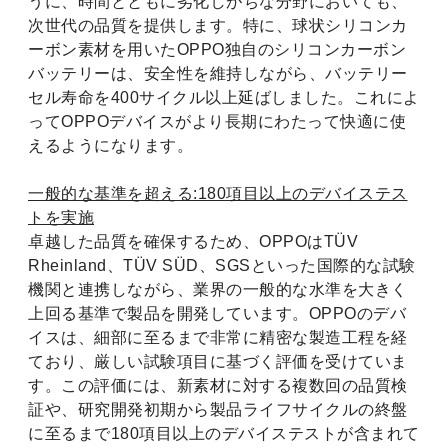
うに、時間とともに劣化しがちな分野においても、
次世代の品質を提供します。特に、球状シリコンカ
ーボン素材を用いたOPPO独自のシリコンカーボン
バッテリーは、安全性を維持しながら、バッテリー
セル寿命を400サイクル以上延ばしました。これによ
ってOPPOデバイスがより長期にわたって快適に使
えるようになります。
一般的な基準を超える:180項目以上のデバイステス
トを実施
卓越した品質を確保するため、OPPOはTÜV
Rheinland、TÜV SÜD、SGSといった国際的な試験
機関と連携しながら、業界の一般的な水準を大きく
上回る基準で製品を開発しています。OPPOのデバ
イスは、細部に至るまで非常に精密な製造工程を経
ており、厳しい試験項目に基づく評価を受けていま
す。この評価には、新素材に対する複数回の品質検
証や、研究開発初期から製品ライフサイクルの終盤
に至るまで180項目以上のデバイステストが含まれて