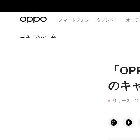
スマートフォン
タブレット
オーデ
ニュースルーム
「OP
のキ
リリース
·
12