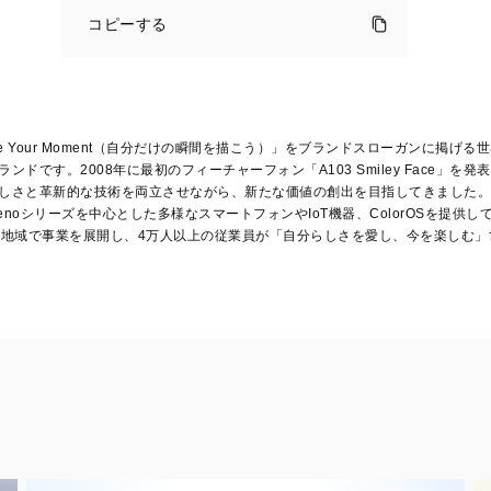
WINTER
コピーする
CAMPAIGN」
複
数
の
キ
ャ
ke Your Moment（自分だけの瞬間を描こう）」をブランドスローガンに掲げ
ン
ンドです。2008年に最初のフィーチャーフォン「A103 Smiley Face」を発
ペ
しさと革新的な技術を両立させながら、新たな価値の創出を目指してきました。
ー
ン
Renoシリーズを中心とした多様なスマートフォンやIoT機器、ColorOSを提供し
同
と地域で事業を展開し、4万人以上の従業員が「自分らしさを愛し、今を楽しむ」
時
開
催
リリース
·
12月 01, 2022
新
し
い
製
品
を
手
に