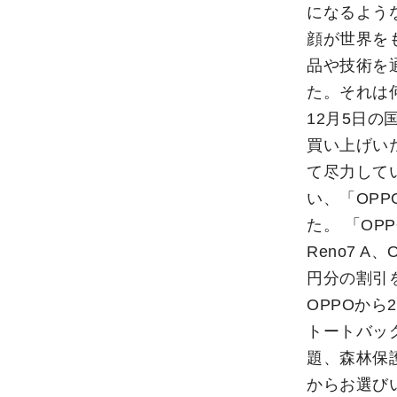
になるよう
顔が世界を
品や技術を
た。それは
12月5日
買い上げい
て尽力して
い、「OPP
た。 「OP
Reno7 A
円分の割引
OPPOから
トートバッ
題、森林保
からお選び