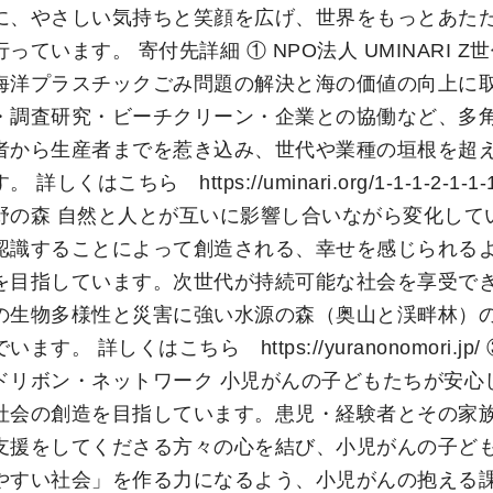
に、やさしい気持ちと笑顔を広げ、世界をもっとあた
っています。 寄付先詳細 ① NPO法人 UMINARI Z
海洋プラスチックごみ問題の解決と海の価値の向上に
・調査研究・ビーチクリーン・企業との協働など、多
者から生産者までを惹き込み、世代や業種の垣根を超
しくはこちら https://uminari.org/1-1-1-2-1-1-
野の森 自然と人とが互いに影響し合いながら変化して
認識することによって創造される、幸せを感じられる
を目指しています。次世代が持続可能な社会を享受で
の生物多様性と災害に強い水源の森（奥山と渓畔林）
す。 詳しくはこちら https://yuranonomori.jp/
ドリボン・ネットワーク 小児がんの子どもたちが安心
社会の創造を目指しています。患児・経験者とその家
支援をしてくださる方々の心を結び、小児がんの子ど
やすい社会」を作る力になるよう、小児がんの抱える