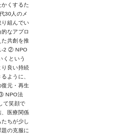
たかくするた
世代30人のメ
取り組んでい
角的なアプロ
えた共創を推
1-2 ② NPO
いくという
より良い持続
きるように、
の復元・再生
 ③ NPO法
して笑顔で
族、医療関係
もたちが少し
課題の克服に