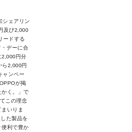
VEシェアリン
及び2,000
リードする
ア・デーに合
,000円分
2,000円
キャンペー
PPOが掲
たかく。」で
べてこの理念
てまいりま
入した製品を
り便利で豊か