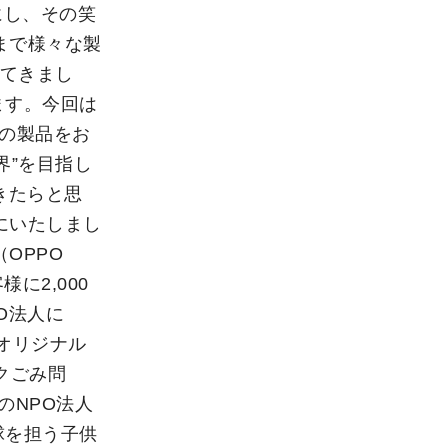
にし、その笑
まで様々な製
してきまし
ます。今回は
Oの製品をお
界”を目指し
きたらと思
とにいたしまし
OPPO
様に2,000
O法人に
Oオリジナル
クごみ問
のNPO法人
球を担う子供