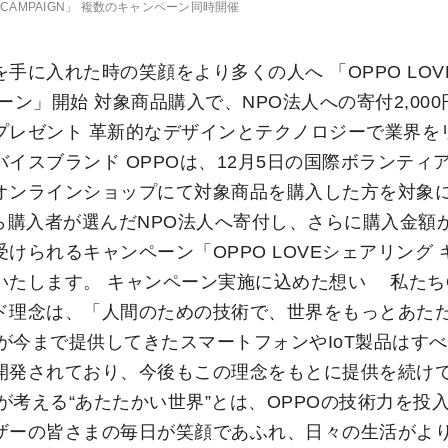
ER CAMPAIGN」 複数のキャンペーン同時開催
手に入れた時の笑顔をより多くの人へ 「OPPO LO
ーン」開始 対象商品購入で、NPO法人への寄付2,000円
プレゼント 革新的なデザインとテクノロジーで業界を
イスブランド OPPOは、12月5日の国際ボランティ
オンラインショップにて対象商品を購入した方を対象に2
ら購入者が選んだNPO法人へ寄付し、さらに購入金額から
けられるキャンペーン「OPPO LOVEシェアリング 
いたします。 キャンペーン実施に込めた想い 私たちO
ド理念は、「人間のための技術で、世界をもっとあた
Oが今まで提供してきたスマートフォンやIoT製品はす
開発されており、今後もこの理念をもとに提供を続け
Oが考える“あたたかい世界”とは、OPPOの技術力を投
ザーの皆さまの毎日が笑顔であふれ、日々の生活がよ