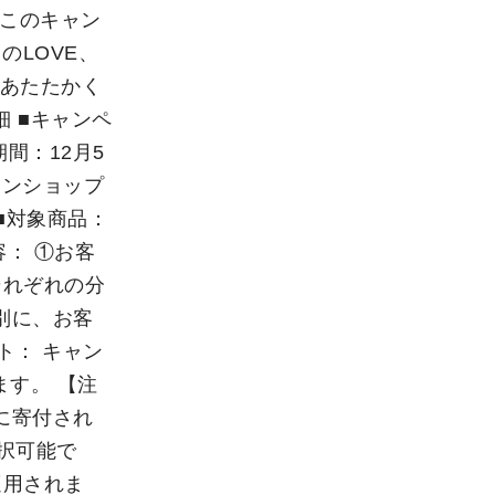
p/ このキャン
のLOVE、
もあたたかく
 ■キャンペ
期間：12月5
インショップ
gn） ■対象商品：
内容： ①お客
それぞれの分
別に、お客
ト： キャン
ます。 【注
に寄付され
択可能で
適用されま