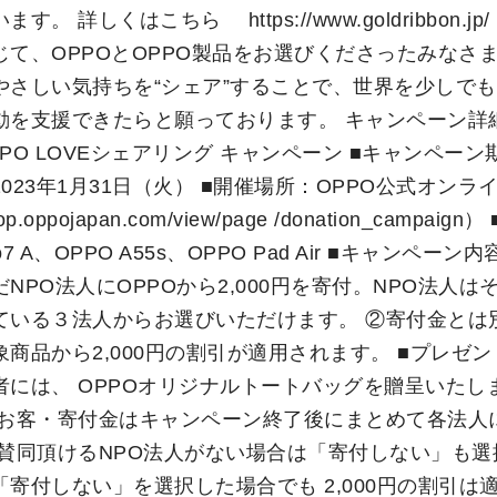
す。 詳しくはこちら https://www.goldribbon.j
て、OPPOとOPPO製品をお選びくださったみなさま
やさしい気持ちを“シェア”することで、世界を少しで
動を支援できたらと願っております。 キャンペーン詳細
PO LOVEシェアリング キャンペーン ■キャンペーン
023年1月31日（火） ■開催場所：OPPO公式オンラ
hop.oppojapan.com/view/page /donation_campai
o7 A、OPPO A55s、OPPO Pad Air ■キャンペーン
NPO法人にOPPOから2,000円を寄付。NPO法人は
ている３法人からお選びいただけます。 ②寄付金とは
商品から2,000円の割引が適用されます。 ■プレゼン
者には、 OPPOオリジナルトートバッグを贈呈いたし
・お客・寄付金はキャンペーン終了後にまとめて各法人
ご賛同頂けるNPO法人がない場合は「寄付しない」も選
寄付しない」を選択した場合でも 2,000円の割引は