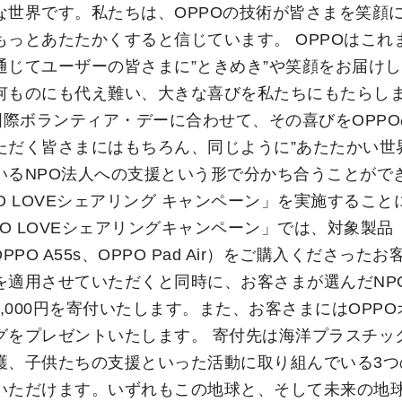
な世界です。私たちは、OPPOの技術が皆さまを笑顔
もっとあたたかくすると信じています。 OPPOはこれ
通じてユーザーの皆さまに”ときめき”や笑顔をお届け
何ものにも代え難い、大きな喜びを私たちにもたらし
の国際ボランティア・デーに合わせて、その喜びをOPP
ただく皆さまにはもちろん、同じように”あたたかい世
いるNPO法人への支援という形で分かち合うことがで
O LOVEシェアリング キャンペーン」を実施するこ
PO LOVEシェアリングキャンペーン」では、対象製品（
、OPPO A55s、OPPO Pad Air）をご購入くださったお客
を適用させていただくと同時に、お客さまが選んだNP
2,000円を寄付いたします。また、お客さまにはOPP
グをプレゼントいたします。 寄付先は海洋プラスチッ
護、子供たちの支援といった活動に取り組んでいる3つ
いただけます。いずれもこの地球と、そして未来の地