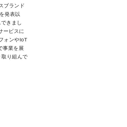
イスブランド
」を発表以
んできまし
トサービスに
ォンやIoT
域で事業を展
々取り組んで