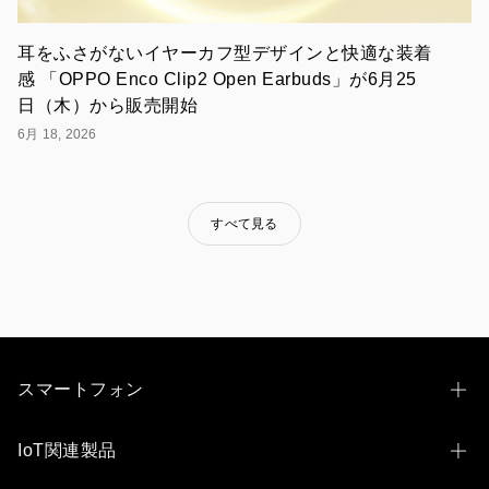
迫
リリ
る!!
ース
耳をふさがないイヤーカフ型デザインと快適な装着
·
6月
感 「OPPO Enco Clip2 Open Earbuds」が6月25
22,
日（木）から販売開始
革
2023
新
6月 18, 2026
的
な
デ
ザ
すべて見る
イ
ン
と
テ
ク
ノ
ロ
ジ
ー
スマートフォン
で
業
OPPO Find N6
界
IoT関連製品
を
OPPO Find X9 Ultra
リ