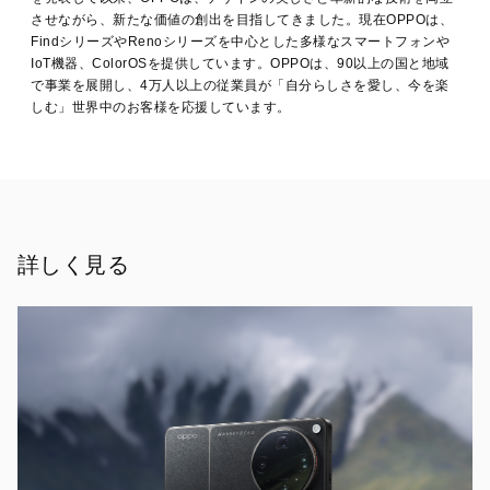
や
させながら、新たな価値の創出を目指してきました。現在OPPOは、
す
FindシリーズやRenoシリーズを中心とした多様なスマートフォンや
子
IoT機器、ColorOSを提供しています。OPPOは、90以上の国と地域
さ
で事業を展開し、4万人以上の従業員が「自分らしさを愛し、今を楽
ん
ほ
しむ」世界中のお客様を応援しています。
か、
土
佐
兄
弟
さ
ん
詳しく見る
ら
が
登
場！
LIVE
配
信
イ
ベ
ン
ト
「OPPO