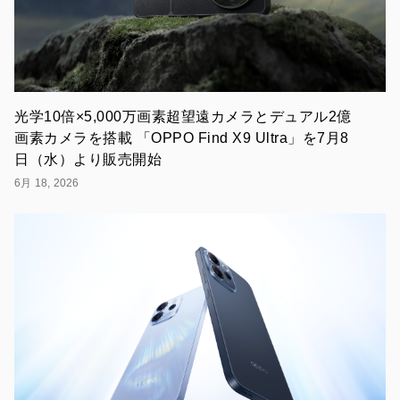
TV」
を
6
月
29
日
（木）
に
光学10倍×5,000万画素超望遠カメラとデュアル2億
開
画素カメラを搭載 「OPPO Find X9 Ultra」を7月8
催
日（水）より販売開始
「OPPO
Reno9
6月 18, 2026
A」
発
売
記
念！
最
新
ス
マ
ホ、
OPPO
Reno9
A
の