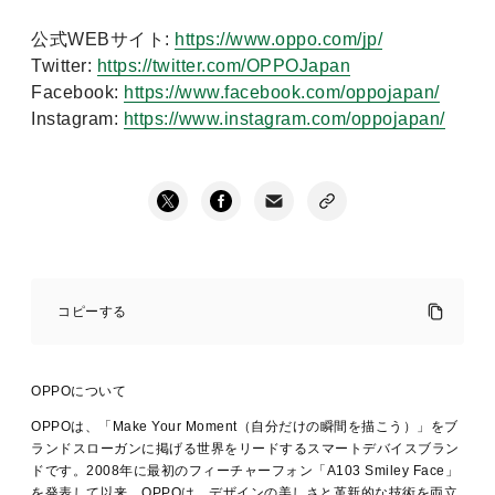
公式WEBサイト
:
https://www.oppo.com/jp/
Twitter:
https://twitter.com/OPPOJapan
Facebook:
https://www.facebook.com/oppojapan/
Instagram:
https://www.instagram.com/oppojapan/
OPPO
ユ
コピーする
ー
ザ
ー
の
OPPOについて
お
笑
OPPOは、「Make Your Moment（自分だけの瞬間を描こう）」をブ
い
ランドスローガンに掲げる世界をリードするスマートデバイスブラン
芸
ドです。2008年に最初のフィーチャーフォン「A103 Smiley Face」
人
を発表して以来、OPPOは、デザインの美しさと革新的な技術を両立