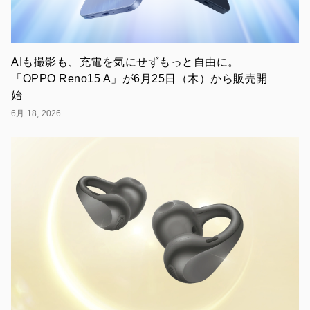
「も
っ
と、
サ
ク
AIも撮影も、充電を気にせずもっと自由に。
サ
「OPPO Reno15 A」が6月25日（木）から販売開
ク。
始
も
っ
6月 18, 2026
と、
ワ
ク
ワ
ク。」
を
徹
底
検
証！
OPPO
の
魅
力
に
も