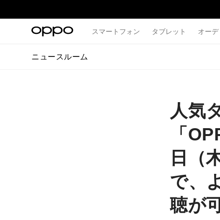
スマートフォン
タブレット
オーデ
ニュースルーム
人気
「OPP
日（
で、
聴が