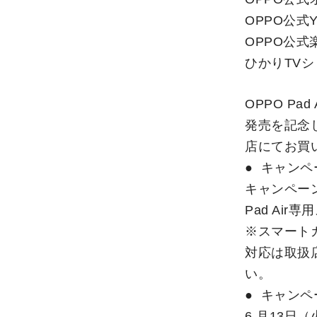
OPPO公式
OPPO公式
ひかりTV
OPPO Pa
発売を記念
店にてお買
● キャン
キャンペーン
Pad Ai
※スマートカ
対応は取扱
い。
● キャン
6 月13日