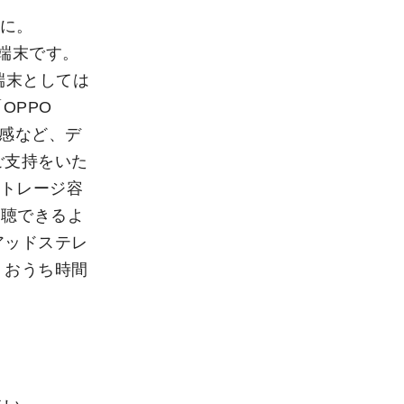
利に。
ト端末です。
ト端末としては
OPPO
質感など、デ
ご支持をいた
、ストレージ容
視聴できるよ
アッドステレ
、おうち時間
。