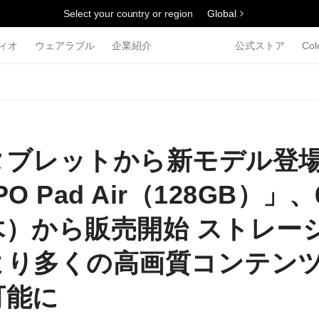
Select your country or region
Global
ィオ
ウェアラブル
企業紹介
公式ストア
Col
タブレットから新モデル登
O Pad Air（128GB）」、
木）から販売開始 ストレー
より多くの高画質コンテン
可能に