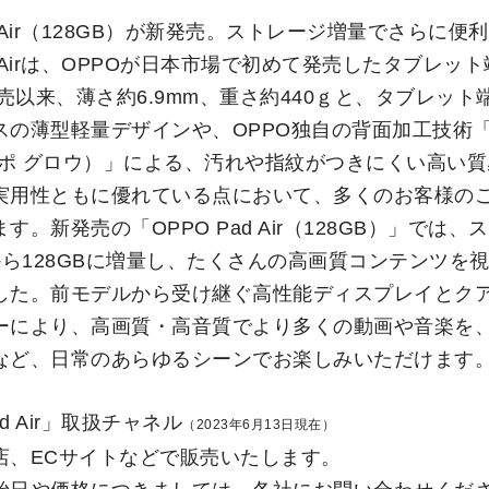
ad Air（128GB）が新発売。ストレージ増量でさらに便
ad Airは、OPPOが日本市場で初めて発売したタブレッ
発売以来、薄さ約6.9mm、重さ約440ｇと、タブレッ
スの薄型軽量デザインや、OPPO独自の背面加工技術「
オッポ グロウ）」による、汚れや指紋がつきにくい高い
実用性ともに優れている点において、多くのお客様の
す。新発売の「OPPO Pad Air（128GB）」では
から128GBに増量し、たくさんの高画質コンテンツを
した。前モデルから受け継ぐ高性能ディスプレイとク
ーにより、高画質・高音質でより多くの動画や音楽を
など、日常のあらゆるシーンでお楽しみいただけます
ad Air」取扱チャネル
（2023年6月13日現在）
店、ECサイトなどで販売いたします。