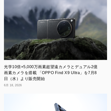
要】
OPPO
Find
X8
/
OPPO
A3
5G
/
OPPO
Pad
Neo
の
発
売
を
光学10倍×5,000万画素超望遠カメラとデュアル2億
記
画素カメラを搭載 「OPPO Find X9 Ultra」を7月8
念
し
日（水）より販売開始
て、
6月 18, 2026
対
象
の
OPPO
製
品