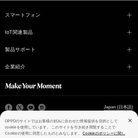
カ
月
間
スマートフォン
0
円
OPPO Find N6
で
IoT関連製品
サ
ー
OPPO Find X9 Ultra
ビ
OPPO Pad 3 Matte Display Edition
製品サポート
ス
OPPO Find X9
を
OPPO Pad 2
提
製品サポートトップ
OPPO Find X8
企業紹介
供
OPPO Pad Neo
い
アフターサービス
OPPO Reno14 5G
た
OPPOとは
OPPO Pad Air
し
公式修理サービス
OPPO Reno10 Pro 5G
ま
テクノロジー
OPPO Pad SE
す。
宅配修理サービス
OPPO Reno15 A
O
OPPO Apex Guard
OPPO Band 2
Care
Japan (日本語)
集荷修理サービス
OPPO Reno13 A
保
5G高速通信について
OPPO Watch Free
証
OPPOのサイトではお客様の好みに合わせた情報提供を目的として
付属品のご購入
サ
OPPO A5 5G
プライバシーポリシー
利用規約
Cookie
cookieを使用しています。 このサイトを引き続き閲覧することで
VOOC高速充電について
ー
OPPO Band Style
法務・コンプライアンス
Cookieの使用に同意したものとみなします。
Cookieのポリシーに関し
ビ
有償修理価格
OPPO A3 5G