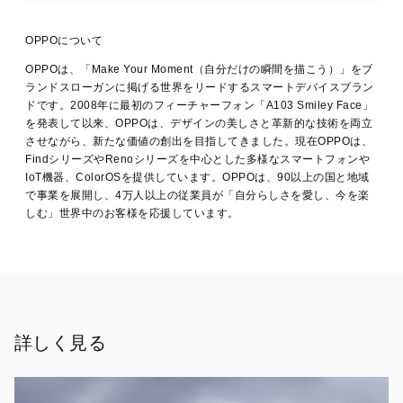
証
サ
ー
OPPOについて
ビ
ス
OPPOは、「Make Your Moment（自分だけの瞬間を描こう）」をブ
3
ランドスローガンに掲げる世界をリードするスマートデバイスブラン
ヶ
ドです。2008年に最初のフィーチャーフォン「A103 Smiley Face」
月
を発表して以来、OPPOは、デザインの美しさと革新的な技術を両立
無
させながら、新たな価値の創出を目指してきました。現在OPPOは、
料
FindシリーズやRenoシリーズを中心とした多様なスマートフォンや
Winter
キ
IoT機器、ColorOSを提供しています。OPPOは、90以上の国と地域
ャ
で事業を展開し、4万人以上の従業員が「自分らしさを愛し、今を楽
ン
しむ」世界中のお客様を応援しています。
ペ
リリ
ー
ン
ース
·
11
月
【キ
29,
ャ
ン
2024
詳しく見る
ペ
ー
ン
概