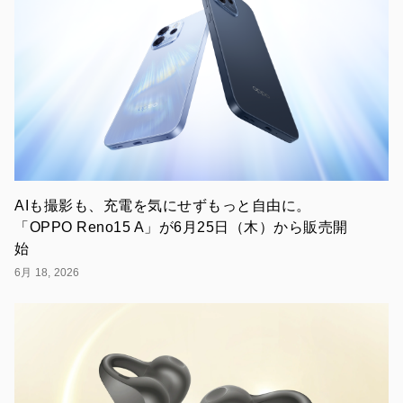
を
ご
購
入
い
た
だ
き、
キ
ャ
ン
ペ
ー
AIも撮影も、充電を気にせずもっと自由に。
ン
「OPPO Reno15 A」が6月25日（木）から販売開
期
始
間
中
6月 18, 2026
に
O
Care
保
証
サ
ー
ビ