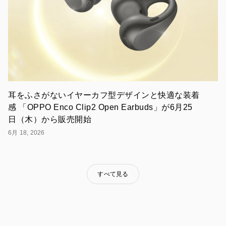
ス
月
額
プ
ラ
ン
に
ご
加
入
耳をふさがないイヤーカフ型デザインと快適な装着
く
だ
感 「OPPO Enco Clip2 Open Earbuds」が6月25
さ
日（木）から販売開始
っ
た
6月 18, 2026
お
客
様
を
すべて見る
対
象
に、
最
大
3