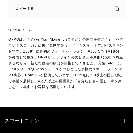
「春
の
コピーする
新
生
活
応
OPPOについて
援
SALE」
OPPOは、「Make Your Moment（自分だけの瞬間を描こう）」をブ
に
ランドスローガンに掲げる世界をリードするスマートデバイスブラン
て
ドです。2008年に最初のフィーチャーフォン「A103 Smiley Face」
人
を発表して以来、OPPOは、デザインの美しさと革新的な技術を両立
気
させながら、新たな価値の創出を目指してきました。現在OPPOは、
商
FindシリーズやRenoシリーズを中心とした多様なスマートフォンや
品
IoT機器、ColorOSを提供しています。OPPOは、90以上の国と地域
な
で事業を展開し、4万人以上の従業員が「自分らしさを愛し、今を楽
ど
しむ」世界中のお客様を応援しています。
が
割
リリ
引
ース
·
3月
OPPO
03,
公
スマートフォン
2023
式
楽