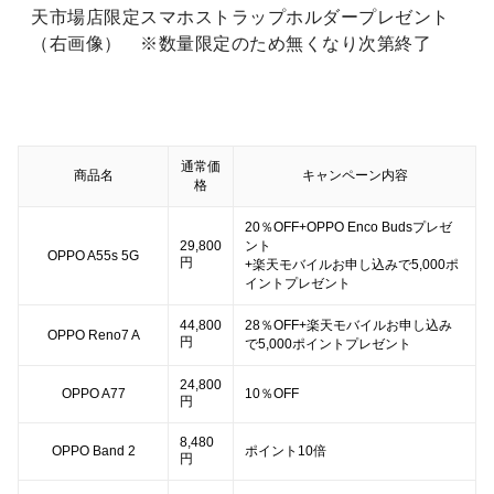
天市場店限定スマホストラップホルダープレゼント
（右画像） ※数量限定のため無くなり次第終了
通常価
商品名
キャンペーン内容
格
20％OFF+OPPO Enco Budsプレゼ
29,800
ント
OPPO A55s 5G
円
+楽天モバイルお申し込みで5,000ポ
イントプレゼント
44,800
28％OFF+楽天モバイルお申し込み
OPPO Reno7 A
円
で5,000ポイントプレゼント
24,800
OPPO A77
10％OFF
円
8,480
OPPO Band 2
ポイント10倍
円