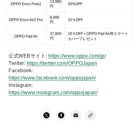
13,980
OPPO Enco Free2
50%OFF
円
8,480
OPPO Enco Air2 Pro
10％OFF
円
37,800
10％OFF＋OPPO Pad Air用スマート
OPPO Pad Air
円
カバープレゼント
公式WEBサイト
:
https://www.oppo.com/jp/
Twitter:
https://twitter.com/OPPOJapan
Facebook:
https://www.facebook.com/oppojapan/
Instagram:
https://www.instagram.com/oppojapan/