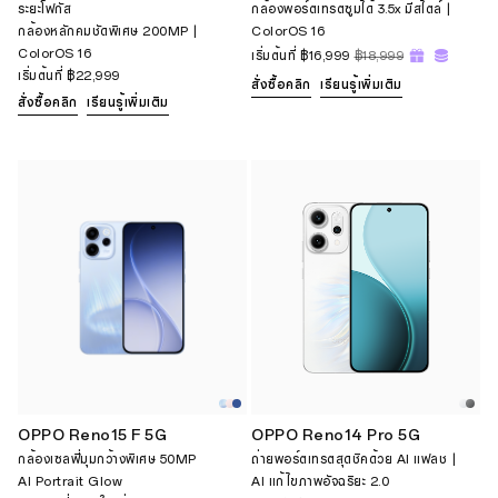
ระยะโฟกัส
กล้องพอร์ตเทรตซูมได้ 3.5x มีสไตล์ |
กล้องหลักคมชัดพิเศษ 200MP |
ColorOS 16
ColorOS 16
เริ่มต้นที่
฿16,999
฿18,999
เริ่มต้นที่
฿22,999
สั่งซื้อคลิก
เรียนรู้เพิ่มเติม
สั่งซื้อคลิก
เรียนรู้เพิ่มเติม
OPPO Reno15 F 5G
OPPO Reno14 Pro 5G
กล้องเซลฟี่มุมกว้างพิเศษ 50MP
ถ่ายพอร์ตเทรตสุดชิคด้วย AI แฟลช |
AI Portrait Glow
AI แก้ไขภาพอัจฉริยะ 2.0