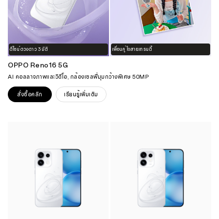
ดีไซน์ดวงดาว 3 มิติ
เพื่อนคู่ใจสายเทรนดี้
OPPO Reno16 5G
AI คอลลาจภาพและวิดีโอ, กล้องเซลฟี่มุมกว้างพิเศษ 50MP
สั่งซื้อคลิก
เรียนรู้เพิ่มเติม