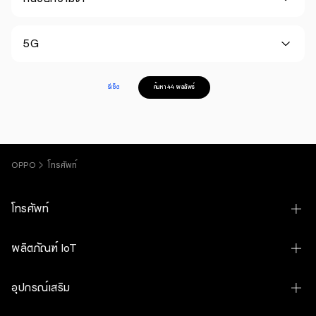
5G
รีเซ็ต
ค้นหา 44 ผลลัพธ์
OPPO
โทรศัพท์
โทรศัพท์
OPPO Find N6
ผลิตภัณฑ์ IoT
OPPO Find X9 Ultra
OPPO Pad 5 Matte Display Edition
อุปกรณ์เสริม
OPPO Find X9s
OPPO Pad SE