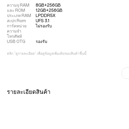
ความจุ RAM
8GB+256GB

และ ROM
12GB+256GB
ประเภท RAM
LPDDR5X
สเปก Rom
UFS 3.1
การ์ดหน่วย
ไม่รองรับ
ความจำ
โทรศัพท์
USB OTG
รองรับ
คลิก “ดูรายละเอียด” เพื่อดูข้อมูลเพิ่มเติมของสินค้าชิ้นนี้
รายละเอียดสินค้า