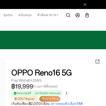
ชุมชน
สนับสนุน
ตัวค้นหาสาขา
OPPO Reno16 5G
Pop White
8+256G
฿19,999
(รวมภาษีทั้งหมด)
ของแถมฟรี
ประโยชน์จากคะแนน
รับรางวัล
฿1,000 ใช้คูปอง
เริ่มต้นเพียง ฿2,000/เดือน
ตรวจสอบตัวเลือก EMI