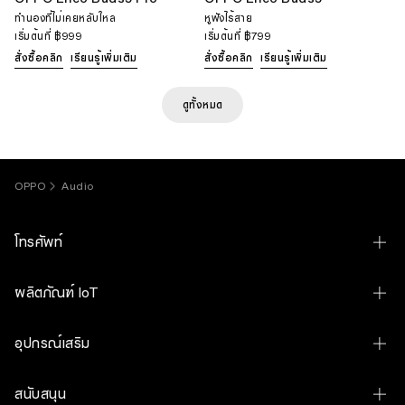
ทำนองที่ไม่เคยหลับใหล
หูฟังไร้สาย
เริ่มต้นที่
฿999
เริ่มต้นที่
฿799
สั่งซื้อคลิก
เรียนรู้เพิ่มเติม
สั่งซื้อคลิก
เรียนรู้เพิ่มเติม
ดูทั้งหมด
OPPO
Audio
โทรศัพท์
OPPO Find N6
ผลิตภัณฑ์ IoT
OPPO Find X9 Ultra
OPPO Pad 5 Matte Display Edition
อุปกรณ์เสริม
OPPO Find X9s
OPPO Pad SE
OPPO Bubble
OPPO Find X9
สนับสนุน
OPPO Bubble