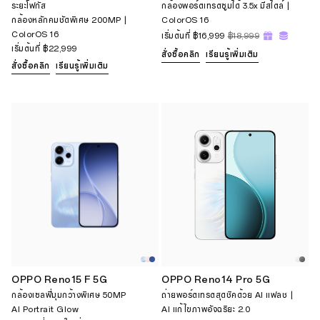
ระยะโฟกัส
กล้องพอร์ตเทรตซูมได้ 3.5x มีสไตล์ |
กล้องหลักคมชัดพิเศษ 200MP |
ColorOS 16
ColorOS 16
เริ่มต้นที่
฿16,999
฿18,999
เริ่มต้นที่
฿22,999
สั่งซื้อคลิก
เรียนรู้เพิ่มเติม
สั่งซื้อคลิก
เรียนรู้เพิ่มเติม
OPPO Reno15 F 5G
OPPO Reno14 Pro 5G
กล้องเซลฟี่มุมกว้างพิเศษ 50MP
ถ่ายพอร์ตเทรตสุดชิคด้วย AI แฟลช |
AI Portrait Glow
AI แก้ไขภาพอัจฉริยะ 2.0