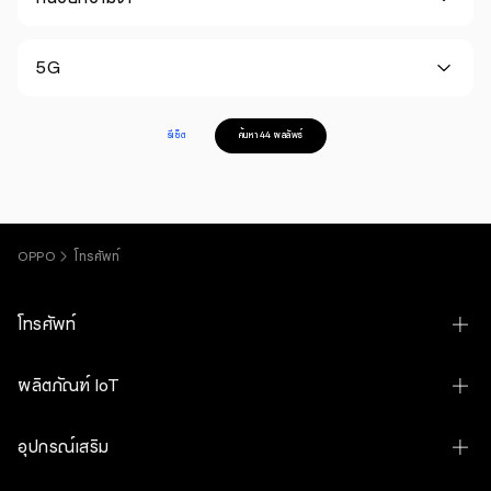
5G
รีเซ็ต
ค้นหา 44 ผลลัพธ์
OPPO
โทรศัพท์
โทรศัพท์
OPPO Find N6
ผลิตภัณฑ์ IoT
OPPO Find X9 Ultra
OPPO Pad 5 Matte Display Edition
อุปกรณ์เสริม
OPPO Find X9s
OPPO Pad SE