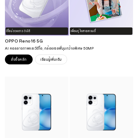
ดีไซน์ดวงดาว 3 มิติ
เพื่อนคู่ใจสายเทรนดี้
OPPO Reno16 5G
AI คอลลาจภาพและวิดีโอ, กล้องเซลฟี่มุมกว้างพิเศษ 50MP
สั่งซื้อคลิก
เรียนรู้เพิ่มเติม