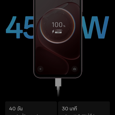
40 วัน
30 นาที
5
5