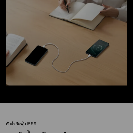
กันน้ำ กันฝุ่น IP69