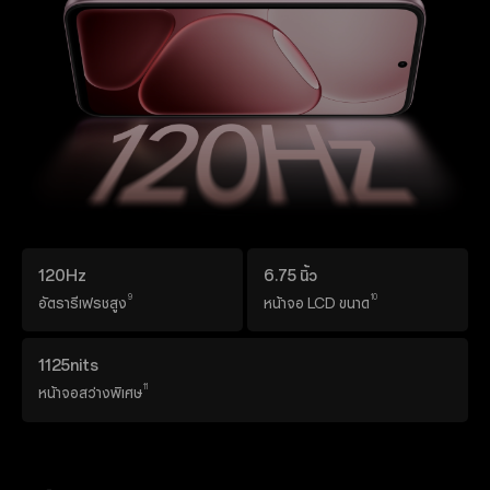
120Hz
6.75 นิ้ว
9
10
อัตรารีเฟรชสูง
หน้าจอ LCD ขนาด
1125nits
11
หน้าจอสว่างพิเศษ