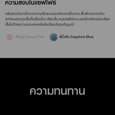
ให้ความงดงามเบ่งบาน
ความสงบในแซฟไฟร์
เก็บความงดงามของกลีบดอกไม้ที่ร่วงหล่น พื้นผิวกระจก
หยิบแรงบันดาลใจจากความลึกสงบของท้องทะเลโบราณ พื้นผิวกระจกด้าน
ด้านระยิบระยับอย่าง
อ่อนโยนเมื่อเคลื่อนไหว เผยให้เห็นดอกซากุระ
สะท้อนแสงดุจคลื่นที่เคลื่อนไหว เรียบลื่น ทนรอยขีดข่วน และมีเทกซ์เจอร์ละเอียด
ประกายละเอียดอ่อน เพิ่มเสน่ห์โร
แมนติกในทุกการหมุนของ
เต็มไปด้วยความสงบและพลังอันเงียบงันดุจอัญมณี
อุปกรณ์
สีชมพู Sakura Pink
สีน้ำเงิน Sapphire Blue
ความทนทาน