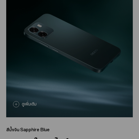
ดูเพิ่มเติม
ดูเพิ่มเติม
สีชมพู Sakura Pink
สีน้ำเงิน Sapphire Blue