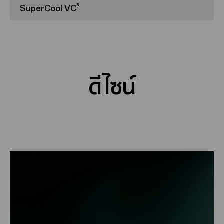
3
SuperCool VC
ดีไซน์