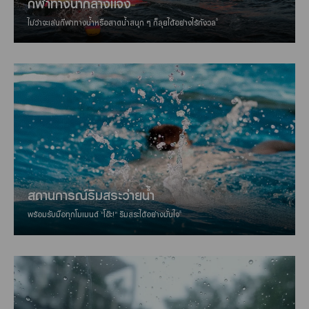
กีฬาทางน้ำกลางแจ้ง
8
ไม่ว่าจะเล่นกีฬาทางน้ำหรือสาดน้ำสนุก ๆ ก็ลุยได้อย่างไร้กังวล
สถานการณ์ริมสระว่ายน้ำ
8
พร้อมรับมือทุกโมเมนต์ “โอ๊ะ!” ริมสระได้อย่างมั่นใจ