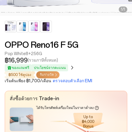
1/1
OPPO Reno16 F 5G
Pop White
8+256G
฿16,999
(รวมภาษีทั้งหมด)
ของแถมฟรี
ประโยชน์จากคะแนน
รับรางวัล
฿500 ใช้คูปอง
เริ่มต้นเพียง ฿1,700/เดือน
ตรวจสอบตัวเลือก EMI
สั่งซื้อด้วยการ Trade-in
ได้รับโทรศัพท์เครื่องใหม่ในราคาต่ำลง
Up to
฿4,000
Bonus