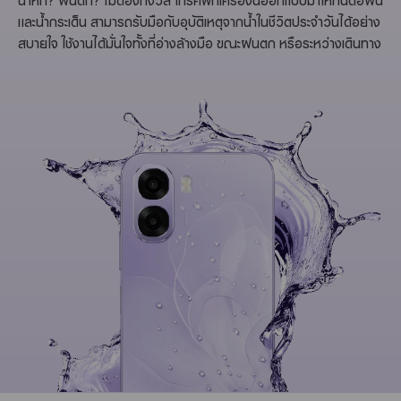
น้ำหก? ฝนตก? ไม่ต้องกังวล โทรศัพท์เครื่องนี้ออกแบบมาให้ทนต่อฝน
และน้ำกระเด็น สามารถรับมือกับอุบัติเหตุจากน้ำในชีวิตประจำวันได้อย่าง
สบายใจ ใช้งานได้มั่นใจทั้งที่อ่างล้างมือ ขณะฝนตก หรือระหว่างเดินทาง