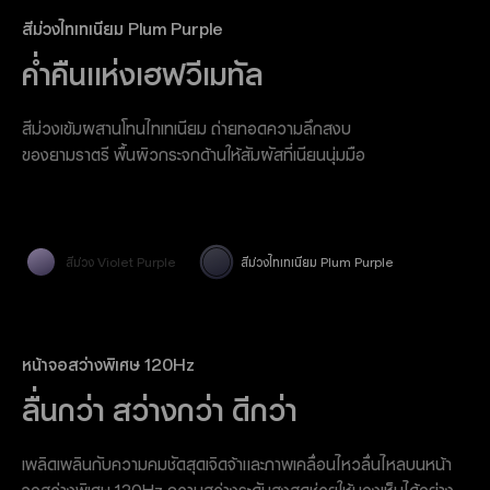
สีม่วง Violet Purple
สีม่วงไทเทเนียม Plum Purple
ผลิบานอย่างงดงาม
ค่ำคืนแห่งเฮฟวีเมทัล
ผลิบานดุจกลีบดอกไม้ท่ามกลางสายหมอกยามเช้า ด้วยการ
สีม่วงเข้มผสานโทนไทเทเนียม ถ่ายทอดความลึกสงบ
ไล่เฉดสีแบบไดนามิกและพื้นผิวเคลือบเงาหลายเลเยอร์ ทำให้
ของยามราตรี พื้นผิวกระจกด้านให้สัมผัสที่เนียนนุ่มมือ
เมื่อขยับตัวเครื่อง ลวดลายดอกไม้ที่เปลี่ยนแปรผันจะปรากฏขึ้น
เผยเสน่ห์อ่อนโยน โรแมนติก และงดงามในทุกการเคลื่อนไหว
สีม่วง Violet Purple
สีม่วงไทเทเนียม Plum Purple
หน้าจอสว่างพิเศษ 120Hz
ลื่นกว่า สว่างกว่า ดีกว่า
เพลิดเพลินกับความคมชัดสุดเจิดจ้าและภาพเคลื่อนไหวลื่นไหลบนหน้า