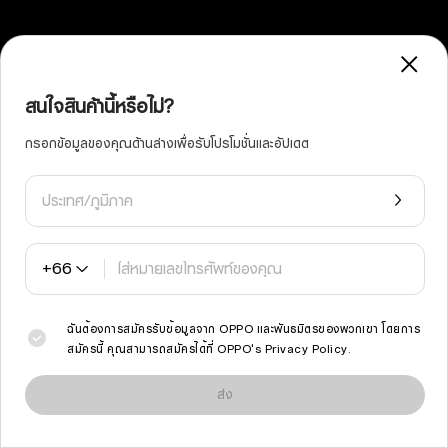
สนใจสินค้านี้หรือไม่?
3
การคุ้มครองความลื่นไหลยาวนาน 48 เดือน
กรอกข้อมูลของคุณด้านล่างเพื่อรับโปรโมชั่นและอัปเดต
ดีเหมือนใหม่ แม้ผ่านไป 4 ปี
ประเทศ/ภูมิภาค
ผ่านการทดสอบการใช้งาน 48 เดือน สมาร์ตโฟนรุ่นนี้ถูก
ออกแบบให้ยังคงความเร็วและความตอบสนองได้ดี ทำให้การ
+66
เลื่อนหน้าจอ เล่นเกม และมัลติทาสก์ในชีวิตประจำวันยังคงลื่น
ไหลเหมือนวันแรกแม้หลายปีต่อมา
ฉันต้องการสมัครรับข้อมูลจาก OPPO และพันธมิตรของพวกเขา โดยการ
สมัครนี้ คุณสามารถสมัครได้ที่
OPPO's Privacy Policy
.
เราใช้คุกกี้และเทคโนโลยีที่คล้ายคลึงกันเพื่อให้ไซต์นี้ทำงานได้อย่างถูกต้องและเพื่อ
วิเคราะห์ปริมาณการใช้งานและปรับปรุงประสบการณ์การเรียกดูของคุณให้เหมาะสม
ส่ง
การเรียกดูไซต์นี้ต่อไปจะถือว่าคุณยอมรับการใช้งานคุกกี้ดังกล่าว
อ่านเพิ่มเติม