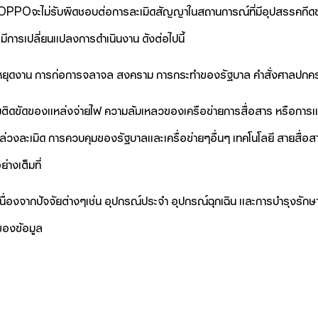
OPPOจะไม่รับผิดชอบต่อการละเมิดสัญญาในสถานการณ์ที่มีอุปสรรคกีด
อมีการเปลี่ยนแปลงการดำเนินงาน ดังต่อไปนี้
รนัดหยุดงาน การก่อการจลาจล สงคราม การกระทำของรัฐบาล คำสั่งศาลปก
ติดขัดของแหล่งจ่ายไฟ ความล้มเหลวของเครือข่ายการสื่อสาร หรือการแฮ็
การล่วงละเมิด การควบคุมของรัฐบาลและเครื่อข่ายๆอื่นๆ เทคโนโลยี สายสื่
่างเต็มที่
่องจากปัจจัยต่างๆเช่น อุปกรณ์ประจำ อุปกรณ์ฉุกเฉิน และการบำรุงรั
ของข้อมูล