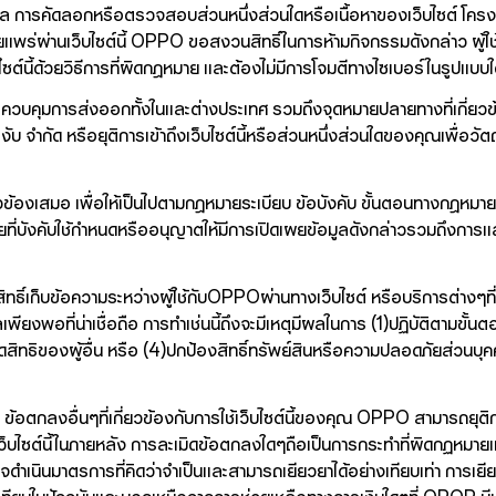
้อมูล การคัดลอกหรือตรวจสอบส่วนหนึ่งส่วนใดหรือเนื้อหาของเว็บไซต์ โคร
ยแพร่ผ่านเว็บไซต์นี้ OPPO ขอสงวนสิทธิ์ในการห้ามกิจกรรมดังกล่าว ผู้ใช้จ
บไซต์นี้ด้วยวิธีการที่ผิดกฎหมาย และต้องไม่มีการโจมตีทางไซเบอร์ในรูปแบบใด
บคุมการส่งออกทั้งในและต่างประเทศ รวมถึงจุดหมายปลายทางที่เกี่ยวข้อง
บ จำกัด หรือยุติการเข้าถึงเว็บไซต์นี้หรือส่วนหนึ่งส่วนใดของคุณเพื่อว
่ยวข้องเสมอ เพื่อให้เป็นไปตามกฎหมายระเบียบ ข้อบังคับ ขั้นตอนทางกฎ
ี่บังคับใช้กำหนดหรืออนุญาตให้มีการเปิดเผยข้อมูลดังกล่าวรวมถึงการแลก
์เก็บข้อความระหว่างผู้ใช้กับOPPOผ่านทางเว็บไซต์ หรือบริการต่างๆที่ทา
ยงพอที่น่าเชื่อถือ การทำเช่นนี้ถึงจะมีเหตุมีผลในการ (1)ปฏิบัติตามขั้
มิดสิทธิของผู้อื่น หรือ (4)ปกป้องสิทธิ์ทรัพย์สินหรือความปลอดภัยส่วนบ
 ข้อตกลงอื่นๆที่เกี่ยวข้องกับการใช้เว็บไซต์นี้ของคุณ OPPO สามารถยุติการเ
งเว็บไซต์นี้ในภายหลัง การละเมิดข้อตกลงใดๆถือเป็นการกระทำที่ผิดกฏหมายแ
ินมาตรการที่คิดว่าจำเป็นและสามารถเยียวยาได้อย่างเทียบเท่า การเยียวยา