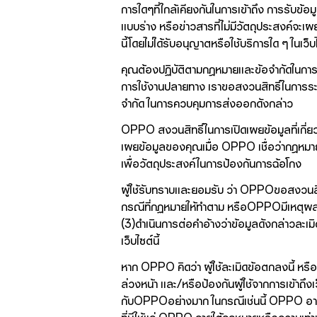
การใดๆที่ใกล้เคียงกันในการเข้าถึง การรับข
แบบร่าง หรือข่าวสารที่ไม่มีวัตถุประสงค์จะเผ
นี้โดยไม่ได้รับอนุญาตหรือใช้บริการใด ๆ ในเว็
คุณต้องปฏิบัติตามกฎหมายและข้อจำกัดในการคว
การใช้งานปลายทาง เราขอสงวนสิทธิ์ในการระงั
จำกัด ในการควบคุมการส่งออกดังกล่าว
OPPO สงวนสิทธิ์ในการเปิดเผยข้อมูลที่เกี
เผยข้อมูลของคุณเมื่อ OPPO เชื่อว่ากฎหมายท
เพื่อวัตถุประสงค์ในการป้องกันการฉ้อโกง
ผู้ใช้รับทราบและยอมรับ ว่า OPPOขอสงวนสิทธิ
กรณีที่กฏหมายให้ทำตาม หรือOPPOมีเหตุผลเพี
(3)ดำเนินการต่อคำอ้างว่าข้อมูลดังกล่าวละเ
เว็บไซต์นี้
หาก OPPO คิดว่า ผู้ใช้ละเมิดข้อตกลงนี้ หรือ
ล่วงหน้า และ/หรือป้องกันผู้ใช้จากการเข้าถึ
กับOPPOอย่างมาก ในกรณีเช่นนี้ OPPO อาจดำเน