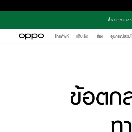
ซื้อ OPPO Reno
โทรศัพท์
แท็บเล็ต
เสียง
อุปกรณ์สวมใ
ข้อตกล
ท