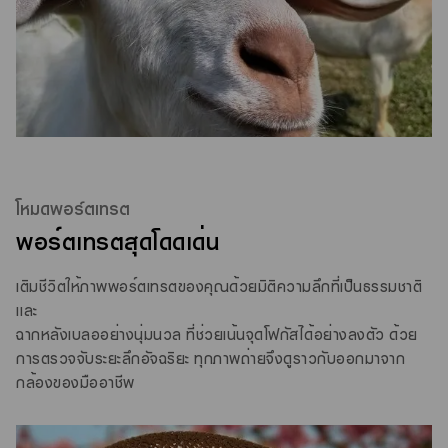
โหมดพอร์ตเทรต
พอร์ตเทรตสุดโดดเด่น
เติมชีวิตให้ภาพพอร์ตเทรตของคุณด้วยมิติความลึกที่เป็นธรรมชาติ
และ
ฉากหลังเบลออย่างนุ่มนวล ที่ช่วยเน้นจุดโฟกัสได้อย่างลงตัว ด้วย
การตรวจจับระยะลึกอัจฉริยะ ทุกภาพถ่ายจึงดูราวกับออกมาจาก
กล้องของมืออาชีพ