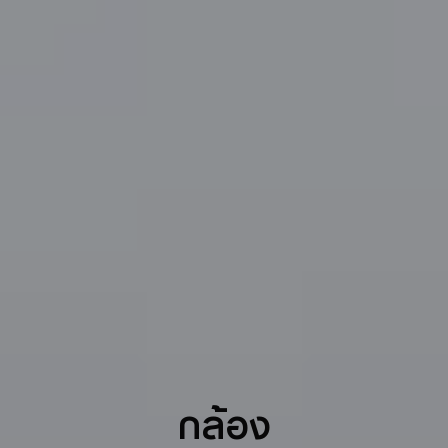
โหมดกลางแจ้ง
เพิ่มความสว่าง เสียง
และประสิทธิภาพเครือข่าย
9
Glove Touch สัมผัสง่ายแม้ใส่ถุงมือ
ทำให้มั่นใจได้ว่าหน้าจอยังคงตอบสนองได้ดีแม้จะสวมถุงมือหนาหรือใส่
เคสกันน้ำ
กล้อง