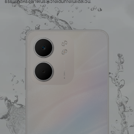
ธรรมชาติหรือฝ่าฝนระหว่างเดินทางในแต่ละวัน.