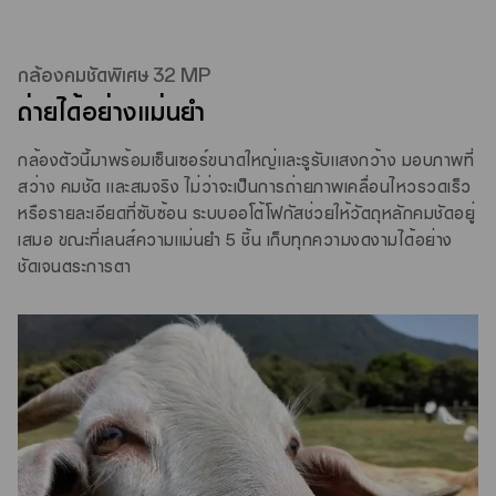
กล้องคมชัดพิเศษ 32 MP
ถ่ายได้อย่างแม่นยำ
กล้องตัวนี้มาพร้อมเซ็นเซอร์ขนาดใหญ่และรูรับแสงกว้าง มอบภาพที่
สว่าง คมชัด และสมจริง ไม่ว่าจะเป็นการถ่ายภาพเคลื่อนไหวรวดเร็ว
หรือรายละเอียดที่ซับซ้อน ระบบออโต้โฟกัสช่วยให้วัตถุหลักคมชัดอยู่
เสมอ ขณะที่เลนส์ความแม่นยำ 5 ชิ้น เก็บทุกความงดงามได้อย่าง
ชัดเจนตระการตา