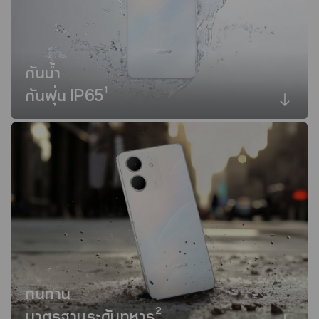
กันน้ำ
1
กันฝุ่น IP65
ทนทาน
2
มาตรฐานระดับทหาร