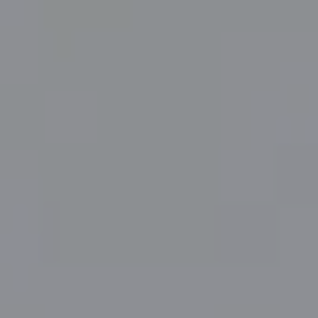
®
ชิปเซ็ต Snapdragon
6s 4G Gen1 Mobile
Platform
ประสิทธิภาพที่ดีกว่าในทุกวัน
ชิปเซ็ตนี้สร้างขึ้นด้วยกระบวนการผลิตแบบ 11nm ที่
พัฒนาขึ้น ช่วยเพิ่มประสิทธิภาพเหนือกว่ารุ่นก่อน ๆ
ทำให้อุปกรณ์ของคุณทำงาน
ได้อย่างเสถียร มีประสิทธิภาพ และพร้อมสำหรับทุกการ
ใช้งานในอนาคต