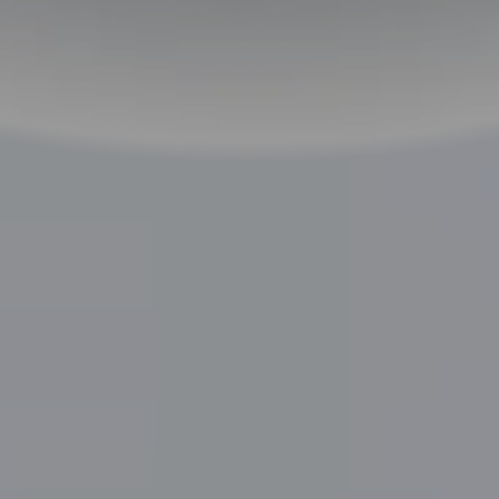
6
45W SUPERVOOC
ชาร์จไว
TM
OPPO vs Slow
ต้องการพลังงานเร่งด่วน?
45W SUPERVOOC
ชาร์จไวมอบ
TM
แบตเตอรี่ถึง 30% ในเวลาเพียง 19นาที และ 50%ในเวลาประมาณ
7
ครึ่งชั่วโมง
ระบบควบคุมอุณหภูมิภายในช่วยให้การชาร์จปลอดภัย
และมีประสิทธิภาพ — พร้อมใช้งานได้รวดเร็วทันใจ