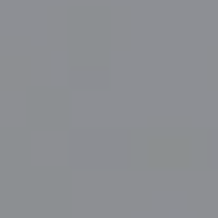
โหมดกลางแจ้ง & Glove Touch สัมผัสง่ายแม้ใส่ถุงมือ
พร้อมสำหรับ