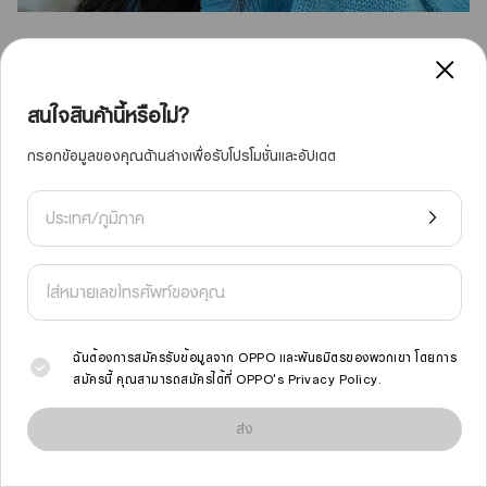
สนใจสินค้านี้หรือไม่?
กรอกข้อมูลของคุณด้านล่างเพื่อรับโปรโมชั่นและอัปเดต
10
IR Remote Control
ประเทศ/ภูมิภาค
ทำให้ของคุณอัจฉริยะยิ่งขึ้น
มาพร้อมกับหลอดอินฟราเรดในตัว ฟีเจอร์ IR Remote
Control ช่วยให้ควบคุมอุปกรณ์ต่าง ๆ ได้ด้วยการแตะเพียง
ครั้งเดียว ไม่ว่าจะเป็นทีวี พัดลม แอร์ ไฟ ฯลฯ ทั้งหมดผ่าน
ฉันต้องการสมัครรับข้อมูลจาก OPPO และพันธมิตรของพวกเขา โดยการ
อินเทอร์เฟซเดียว สลับการควบคุมระหว่างอุปกรณ์ได้อย่าง
สมัครนี้ คุณสามารถสมัครได้ที่
OPPO's Privacy Policy
.
ง่ายดาย เพื่อประสบการณ์
เราใช้คุกกี้และเทคโนโลยีที่คล้ายคลึงกันเพื่อให้ไซต์นี้ทำงานได้อย่างถูกต้องและเพื่อ
สมาร์ทโฮมที่สะดวกยิ่งขึ้น
วิเคราะห์ปริมาณการใช้งานและปรับปรุงประสบการณ์การเรียกดูของคุณให้เหมาะสม
ส่ง
การเรียกดูไซต์นี้ต่อไปจะถือว่าคุณยอมรับการใช้งานคุกกี้ดังกล่าว
อ่านเพิ่มเติม