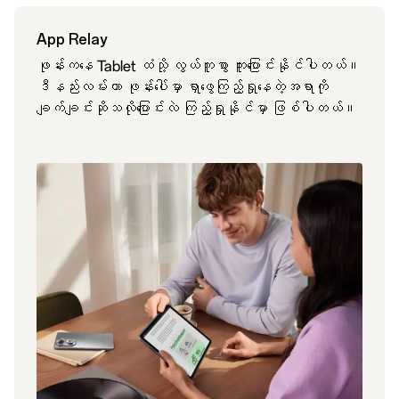
App Relay
ဖုန်းကနေ Tablet ထံသို့ လွယ်ကူစွာ ကူးပြောင်းနိုင်ပါတယ်။
ဒီနည်းလမ်းဟာ ဖုန်းပေါ်မှာ ရှာဖွေကြည့်ရှုနေတဲ့အရာကို
ချက်ချင်းဆိုသလိုပြောင်းလဲ ကြည့်ရှုနိုင်မှာ ဖြစ်ပါတယ်။