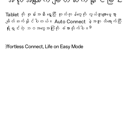
အလိုအလျောက် ချိတ်ဆက်နိုင်ခြင်း
Tablet ကို ဖုန်းအနီး ရွှေ့ပြီး ထုတ်ကုန်တွေကို လွယ်ကူချောမွေ့စွာ
ချိတ်ဆက်နိုင်ပါတယ်။ Auto Connect နဲ့အတူ ထိရောက်ပြီး
9
ရိုးရှင်းတဲ့ ဘဝအတွေ့အကြုံကို ခံစားလိုက်ပါ။