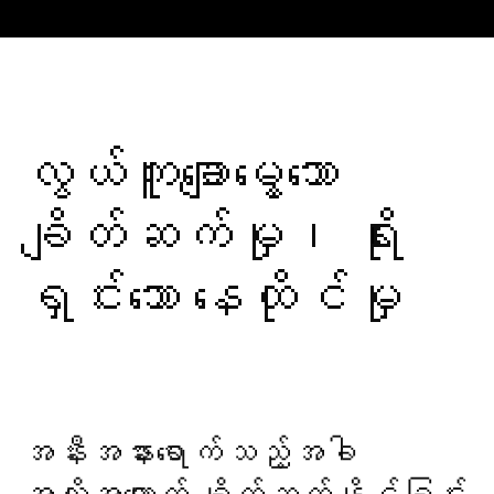
လွယ်ကူချောမွေ့သော
ချိတ်ဆက်မှု၊ ရိုး
ရှင်းသော နေထိုင်မှု
အနီးအနားရောက်သည့်အခါ