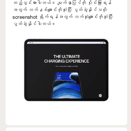
ထည့်သွင်းထားပါတယ်။ မျက်နှာပြင်ကို ပိုင်းခြားရန်
အတွက် လက်နှစ်ချောင်းကိုသုံးပြီး ပွတ်ဆွဲနိုင်သလို
screenshot ရိုက်ရန်အတွက် လက်သုံးချောင်းကိုသုံးပြီး
ပွတ်ဆွဲနိုင်ပါတယ်။