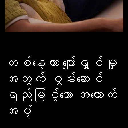
တစ်နေ့တာ ပျော်ရွှင်မှု
အတွက် စွမ်းဆောင်
ရည်မြင့်သော အထောက်
အပံ့