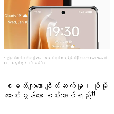
* ဤလုပ်ဆောင်ချက်သည် Wi-Fi ဗားရှင်းတွင်သာရရှိနိုင်ပြီး OPPO Pad Neo ၏
LTE ဗားရှင်းတွင် မပါဝင်ပါ။
စမတ်ကျသော ချိတ်ဆက်မှု၊ ပိုမို
11
ကောင်းမွန်သော စွမ်းဆောင်ရည်