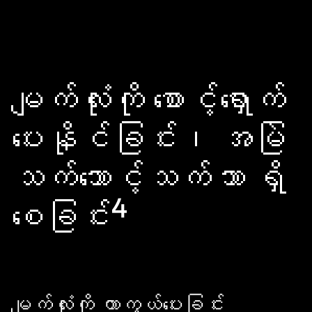
မျက်လုံးကို စောင့်ရှောက်
ပေးနိုင်ခြင်း၊ အမြဲ
သက်သောင့်သက်သာ ရှိ
4
စေခြင်း
မျက်လုံးကို ကာကွယ်ပေးခြင်း