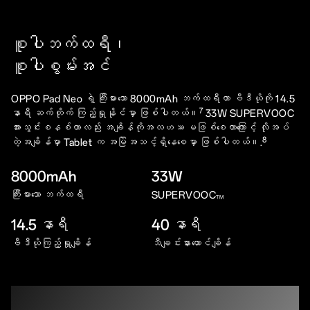
စူပါဘက်ထရီ၊
စူပါစွမ်းအင်
OPPO Pad Neo ရဲ့ ကြီးမားသော 8000mAh ဘက်ထရီဟာ ဗီဒီယိုကို 14.5
7
နာရီ ဆက်တိုက် ကြည့်ရှုနိုင်မှာ ဖြစ်ပါတယ်။
33W SUPERVOOC
အားသွင်းစနစ်ဟာလည်း အချိန်ကိုအလဟဿ မဖြစ်စေတာကြောင့် လိုအပ်
8
တဲ့အချိန်မှာ Tablet က အမြဲအသင့်ရှိနေစေမှာ ဖြစ်ပါတယ်။.
8000mAh
33W
ကြီးမားသော ဘက်ထရီ
SUPERVOOC
TM
14.5 နာရီ
40 နာရီ
ဗီဒီယိုကြည့်ရှုချိန်
သီချင်းနားထောင်ချိန်