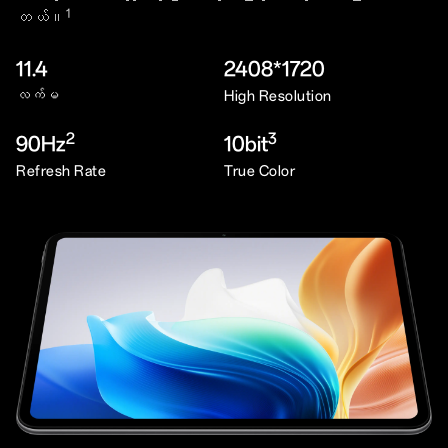
1
တယ်။
11.4
2408*1720
လက်မ
High Resolution
2
3
90Hz
10bit
Refresh Rate
True Color