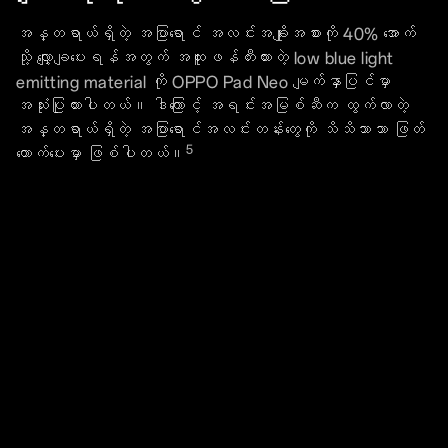
အန္တရာယ်ရှိတဲ့ အပြာရောင် အလင်းအချိုးအစားကို 40% အောက်
သို့ လျှော့ချပေးရန်အတွက် အထူးဖန်တီးထားတဲ့ low blue light
emitting material ကို OPPO Pad Neo မျက်နှာပြင်မှာ
အသုံးပြုထားပါတယ်။ ဒါကြောင့် အရင်းအမြစ်ဆီက ထွက်လာတဲ့
အန္တရာယ်ရှိတဲ့ အပြာရောင်အလင်းတန်းတွေကို သိသိသာသာ ဖြတ်
5
တောက်ပေးမှာ ဖြစ်ပါတယ်။