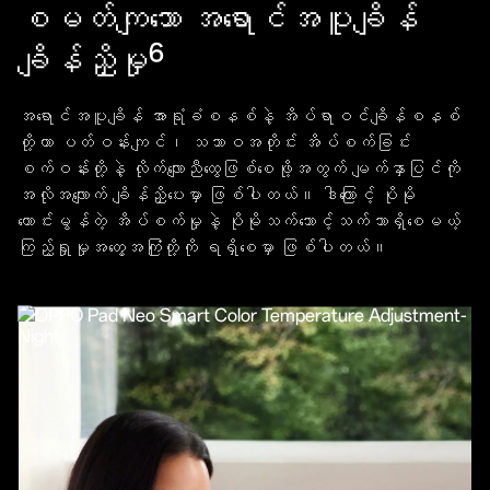
စမတ်ကျသော အရောင်အပူချိန်
6
ချိန်ညှိမှု
အရောင်အပူချိန် အာရုံခံစနစ်နဲ့ အိပ်ရာဝင်ချိန်စနစ်
တို့ဟာ ပတ်ဝန်းကျင်၊ သဘာဝအတိုင်း အိပ်စက်ခြင်း
စက်ဝန်းတို့နဲ့ လိုက်လျောညီထွေဖြစ်စေဖို့အတွက် မျက်နှာပြင်ကို
အလိုအလျောက် ချိန်ညှိပေးမှာ ဖြစ်ပါတယ်။ ဒါကြောင့် ပိုမို
ကောင်းမွန်တဲ့ အိပ်စက်မှုနဲ့ ပိုမိုသက်သောင့်သက်သာရှိစေမယ့်
ကြည့်ရှုမှုအတွေ့အကြုံတို့ကို ရရှိစေမှာ ဖြစ်ပါတယ်။