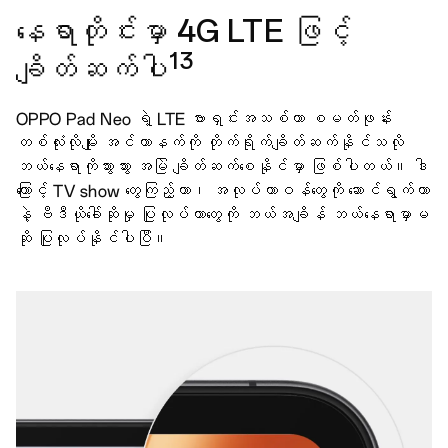
နေရာတိုင်းမှာ 4G LTE ဖြင့်
13
ချိတ်ဆက်ပါ
OPPO Pad Neo ရဲ့ LTE ဗားရှင်းအသစ်ဟာ စမတ်ဖုန်း
တစ်လုံးလိုမျိုး အင်တာနက်ကို တိုက်ရိုက်ချိတ်ဆက်နိုင်သလို
ဘယ်နေရာကိုသွားသွား အမြဲ ချိတ်ဆက်စေနိုင်မှာ ဖြစ်ပါတယ်။ ဒါ
ကြောင့် TV show တွေကြည့်တာ၊ အလုပ်တာဝန်တွေကို ဆောင်ရွက်တာ
နဲ့ ဗီဒီယိုခေါ်ဆိုမှု ပြုလုပ်တာတွေကို ဘယ်အချိန် ဘယ်နေရာမှာမ
ဆို ပြုလုပ်နိုင်ပါပြီ။