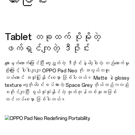
Tablet တခုထက် ပိုမိုတဲ့
ဖက်ရှင်ကျတဲ့ ဒီဇိုင်း
ချောမွတ်တောက်ပြောင်ပြီး ကွေးညွတ်တဲ့ ဒီဇိုင်းနဲ့ ပေါ့ပါးတဲ့ တည်ဆောက်မှု
တို့ကြောင့် ပါးပါးလျလျ OPPO Pad Neo ကို အလွယ်တကူ
သယ်ဆောင် အသုံးပြုနိုင်စေမှာ ဖြစ်ပါတယ်။ Matte နဲ့ glossy
texture တွေကို ပေါင်းစပ်ထားတဲ့ Space Grey ကိုယ်ထည်ကလည်း
စတိုင်ကျပြီး စွယ်စုံသုံးနိုင်တဲ့ ထုတ်ကုန်တစ်ခုအဖြစ်
ထင်ဟပ်စေမှာ ဖြစ်ပါတယ်။