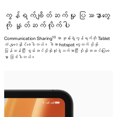
ကွန်ရက်ချိတ်ဆက်မှု ပြဿနာတွေ
ကို နှုတ်ဆက်လိုက်ပါ
10
Communication Sharing
ဟာ ဖုန်းရဲ့ကွန်ရက်ကို Tablet
ထံ မျှဝေနိုင်စေပါတယ်။ ဒါဟာ hotspot တွေထက် ပိုမို
မြန်ဆန်ပြီး စွမ်းအင်ပိုမိုသုံးစွဲသက်သာပြီး ပိုမိုအဆင်ပြေစေ
မှာ ဖြစ်ပါတယ်။