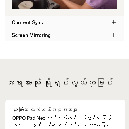
Content Sync
Screen Mirroring
အရာအားလုံး ရိုးရှင်းလွယ်ကူခြင်း
ထူးခြားသော လက်ဟန်အမူအယာများ
OPPO Pad Neo တွင် လုပ်ဆောင်နိုင်စွမ်းကို မြှင့်
တင်ပေးမယ့် ရိုးရှင်းသော လက်ဟန်အမူအယာများဖြင့်