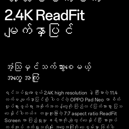
2.4K ReadFit
မျက်နှာပြင်
အံ့သြမှင်သက်သွားစေမယ့်
အတွေ့အကြုံ
ရင်သပ်ရှုမောဖွယ် 2.4K high resolution နဲ့ ကြီးမားတဲ့ 11.4
လက်မ မျက်နှာပြင်တို့ ပါဝင်တဲ့ OPPO Pad Neo ဟာ စိတ်
လှုပ်ရှားဖွယ်ရာ အခိုက်အတန့်တွေကို ကြည်လင်ပြတ်သားစွာ ပြသ
ပေးနိုင်ပါတယ်။ တမူထူးခြားတဲ့ 7:7 aspect ratio ReadFit
Screen ဟာ ကြည့်ရှုမှု ဧရိယာကို ချဲ့ထွင်ပေးနိုင်ပြီး စာအုပ်
တစ်အုပ် ဖတ်ရှုသလိုမျိုး အတွေ့အကြုံကို ပေးစွမ်းမှာ ဖြစ်ပါ