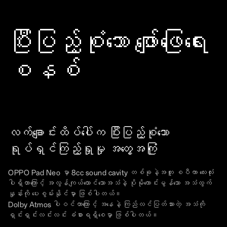
ပြီးပြည့်စုံသော ဖျော်ဖြေရေး
စနစ်
လက်ချောင်းထိပ်ပေါ်က ပြီးပြည့်စုံသော
ရုပ်ရှင်ကြည့်ရှုမှု အတွေ့အကြုံ
OPPO Pad Neo မှာ 8cc sound cavity တစ်ခုနဲ့အတူ စပီကာ လေးလုံး
ပါရှိတာကြောင့် အလွန်ကျယ်လောင်သောအသံနဲ့ ပိုမိုကောင်းမွန်သော အသံထွက်
နှုန်းကို ပေးစွမ်းနိုင်မှာ ဖြစ်ပါတယ်။
Dolby Atmos ပါဝင်တာကြောင့် အနေနဲ့ ကြည်လင်ပြတ်သားတဲ့ အသံကို
ရှင်းရှင်းလင်းလင်း ခံစားရရှိစေမှာ ဖြစ်ပါတယ်။