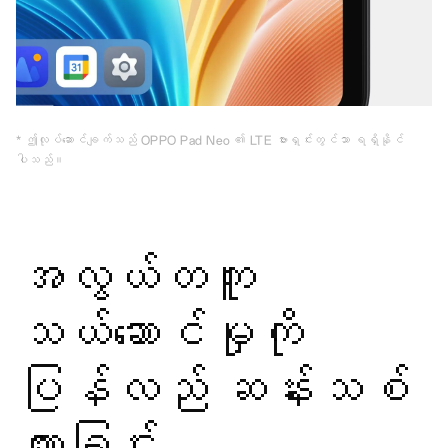
* ဤလုပ်ဆောင်ချက်သည် OPPO Pad Neo ၏ LTE ဗားရှင်းတွင်သာ ရရှိနိုင်
ပါသည်။
အလွယ်တကူ
သယ်ဆောင်မှုကို
ပြန်လည် ဆန်းသစ်
ထားခြင်း