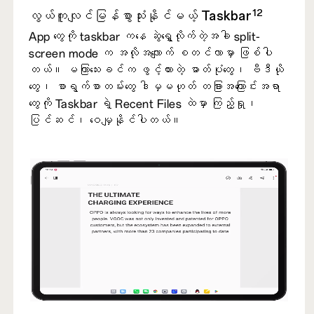
12
လွယ်ကူလျင်မြန်စွာသုံးနိုင်မယ့် Taskbar
App တွေကို taskbar ကနေ ဆွဲရွှေ့လိုက်တဲ့အခါ split-
screen mode က အလိုအလျောက် စတင်လာမှာ ဖြစ်ပါ
တယ်။ မကြာသေးခင်က ဖွင့်ထားတဲ့ ဓာတ်ပုံတွေ၊ ဗီဒီယို
တွေ၊ စာရွက်စာတမ်းတွေ ဒါမှမဟုတ် တခြားအကြောင်းအရာ
တွေကို Taskbar ရဲ့ Recent Files ထဲမှာ ကြည့်ရှု၊
ပြင်ဆင်၊ ဝေမျှနိုင်ပါတယ်။