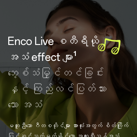
Enco Live စတီရီယို
အသံ effect များ¹
ဘေ့စ်သံမြှင်တင်ခြင်း
နှင့် ကြည်လင်ပြတ်သား
သော အသံ
မတူညီသော ဂီတစတိုင်များ အားလုံးအတွက် စိတ်ကြိုက်
ပြင်ဆင်သတ်မှတ်နိုင်သော အထူးသီးသန့်အသံ