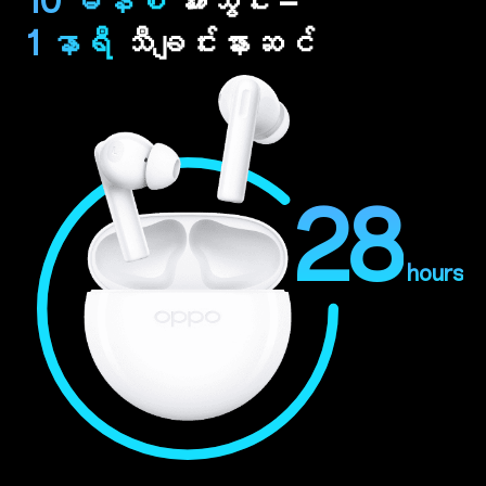
10 မိနစ်
အားသွင်း =
1 နာရီ
သီချင်းနားဆင်
28
hours