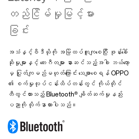
တည်ငြိမ်မှုမြင့်မား
ခြင်း
အသံနှင့်ဗီဒီယိုကို အမြဲထပ်တူကျစေပြီး ဖုန်းခေါ်
ဆိုမှုများနှင့် တေးဂီတများ နားဆင်သည့်အခါ ဘယ်တော့
မှ ပြုတ်ကျမည်မဟုတ်ကြောင်း သေချာစေရန် OPPO
၏ စက်မှုလုပ်ငန်းထိပ်တန်းတွင် ကိုယ်တိုင်
တီထွင်ထားသည့် Bluetooth® ချိတ်ဆက်မှုနည်း
ပညာကို လိုက်နာထားပါသည်။