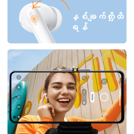
နှစ်ချက်တို့ထိ
ရန်