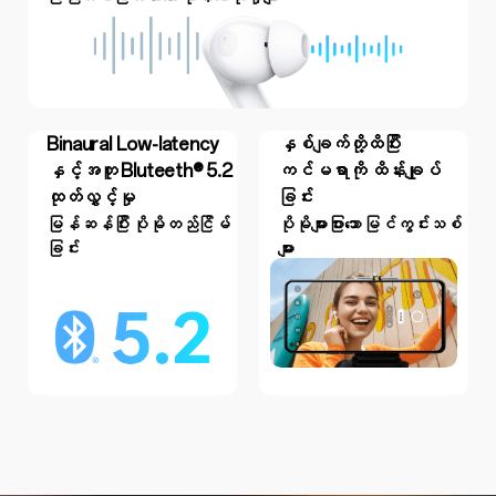
Binaural Low-latency
နှစ်ချက်တို့ထိပြီး
နှင့်အတူ Bluteeth® 5.2
ကင်မရာကို ထိန်းချုပ်
ထုတ်လွှင့်မှု
ခြင်း
မြန်ဆန်ပြီး ပိုမိုတည်ငြိမ်
ပိုမိုများပြားသော မြင်ကွင်းသစ်
ခြင်း
များ