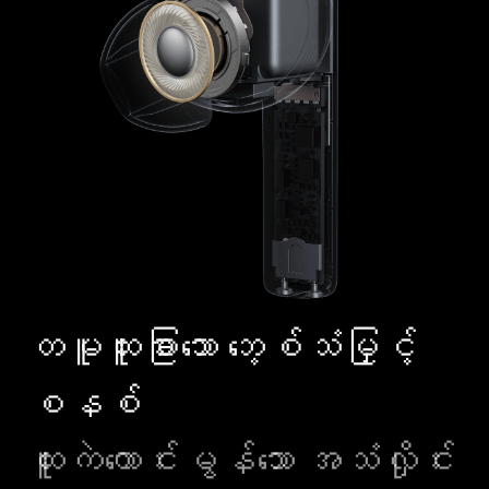
တမူထူးခြားသော ဘေ့စ်သံမြှင့်
စနစ်
ထူးကဲကောင်းမွန်သော အသံလှိုင်း