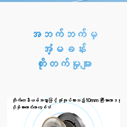
အဘက်ဘက်မှ
အံ့မခန်း
တိုးတက်မှုများ
တိုက်တေနီယမ်အလွှာဖြင့် ဖုံးအုပ်ထားသည့် 10mm ကြီးမားသောဒရိုင်
ပိုမိုအားကောင်းသော ဘေ့စ်သံ