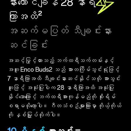
နားထောင်ချိန် 28 နာရီ
ကြာအထိ²
အဆက်မပြတ် သီချင်းနား
ဆင်ခြင်း
အဆင့်မြှင့်ထားသည့် ဘက်ထရီသက်တမ်းနှင့်
အတူ Enco Buds2 သည် အားတကြိမ်သွင်းရုံဖြင့်
7 နာရီကြာအထိ သီချင်းနားဆင်နိုင်သလို အားသွင်း
ဘူးဖြင့် အသုံးပြုပါက 28 နာရီကြာအထိ အသုံးပြု
နိုင်သောကြောင့် ဘက်ထရီအားကုန်မည်ကို စိုးရိမ်
စရာမလိုတော့ပါ။ ဂီတသံစဥ်များကြားမှာ ကိုယ့်ကိုယ်
ကို နှစ်မြှုပ်လိုက်ပါ။