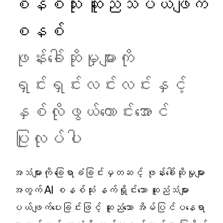
စနစ်သုံး ဆူညံသံပယ်ဖျက်
စနစ်
ဖုန်းခေါ်ဆိုမှုများကို
ရှင်းရှင်းလင်းလင်းနှင့်
နှစ်လိုဖွယ်ကောင်းအောင်
ပြုလုပ်ပါ
အသံများကို ခြေရာခံခြင်းမှတဆင့် ဖုန်းခေါ်ဆိုမှုများ
အတွက် AI စနစ်သုံး နက်ရှိုင်းသော ဆူညံသံများ
ပယ်ဖျက်ပေးခြင်းဖြင့် ဆူညံသော အိမ်ပြင်ပနေရာ