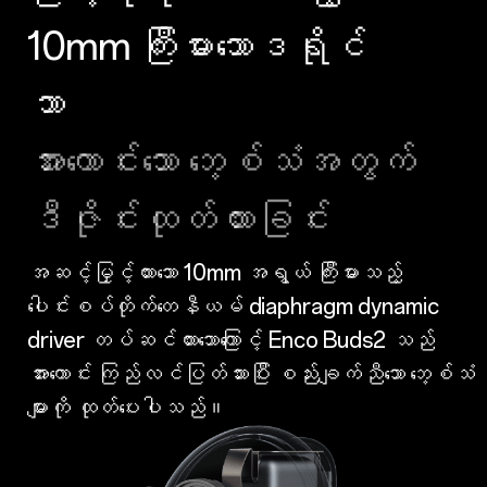
10mm ကြီးမားသောဒရိုင်
ဘာ
အားကောင်းသော ဘေ့စ်သံအတွက်
ဒီဇိုင်းထုတ်ထားခြင်း
အဆင့်မြှင့်ထားသော 10mm အရွယ် ကြီးမားသည့်
ပေါင်းစပ်တိုက်တေနီယမ် diaphragm dynamic
driver တပ်ဆင်ထားသောကြောင့် Enco Buds2 သည်
အားကောင်း ကြည်လင်ပြတ်သားပြီး စည်းချက်ညီသော ဘေ့စ်သံ
များကို ထုတ်ပေးပါသည်။