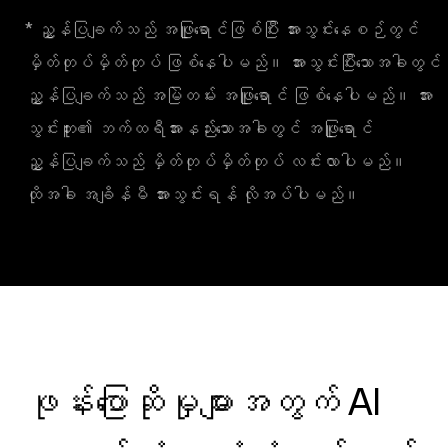
* ညွှန်ပြချက်သည် အဖြူရောင်ဖြစ်ပြီး အားသွင်းနေစဉ်တွင်
မှိတ်တုပ်မှိတ်တုပ် ဖြစ်နေပါမည်။ အားသွင်းပြီးသောအခါတွင်
ညွှန်ပြချက်သည် အမြဲတမ်း အဖြူရောင် ဖြစ်နေပါမည်။ အား
သွင်းဘူး၏ ဘက်ထရီအားနည်းသောအခါတွင် အဖြူရောင်
ညွှန်ပြချက်သည် မှိတ်တုပ်မှိတ်တုပ် လင်းလာပါမည်။
ထိုအခါ အချိန်မီ အားသွင်းရန် လိုအပ်ပါမည်။
ဖုန်းပြောဆိုမှုများအတွက် AI