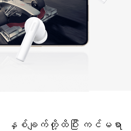
နှစ်ချက်တို့ထိပြီး ကင်မရာ