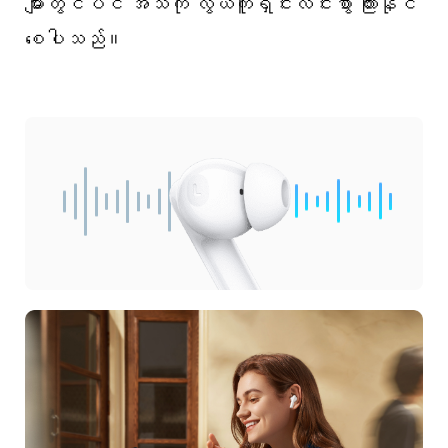
များတွင်ပင် အသံကို လွယ်ကူရှင်းလင်းစွာ ကြားနိုင်
စေပါသည်။