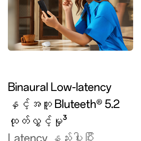
Binaural Low-latency
နှင့်အတူ Bluteeth® 5.2
ထုတ်လွှင့်မှု³
Latency နည်းပါးပြီး