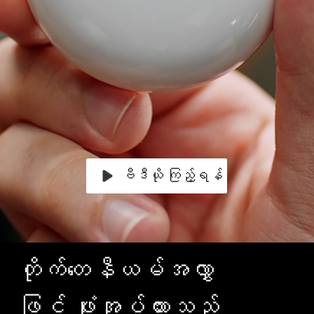
ဗီဒီယို ကြည့်ရန်
တိုက်တေနီယမ်အလွှာ
ဖြင့် ဖုံးအုပ်ထားသည့်