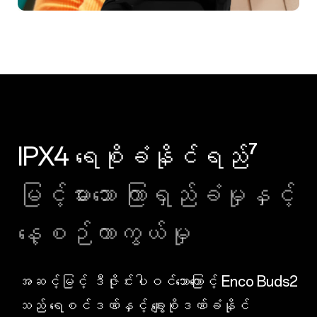
IPX4 ရေစိုခံနိုင်ရည်⁷
မြင့်မားသော ကြာရှည်ခံမှုနှင့်
နေ့စဉ်ကာကွယ်မှု
အဆင့်မြင့် ဒီဇိုင်းပါဝင်သောကြောင့် Enco Buds2
သည် ရေစင်ဒဏ်နှင့် ချွေးစိုဒဏ်ခံနိုင်