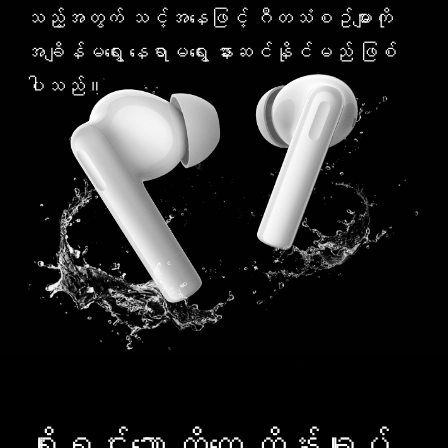
သည့်အတွက် သင့်အနေဖြင့် ဂီတသံစဥ်များကို
အချိန်မရွေး နေရာမရွေး နားဆင်နိုင်မည် ဖြစ်
ပါသည်။
ရိုးရှင်းသော ထိတွေ့ ထိန်းချုပ်