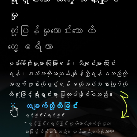
မှု
တုံ့ပြန်မှုကောင်းသော ထိ
တွေ့ ဧရိယာ
ဖုန်းခေါ်ဆိုမှုများ ဖြေကြားရန်၊ သီချင်းများ ပြောင်း
ရန်၊ အသံအတိုးအကျယ် ချိန်ညှိရန် စသည်တို့
အတွက် ဖုန်းကိုဖွင့်ရန် မလိုအပ်ဘဲ နားကြပ်ကို
ထိရုံဖြင့် ရိုးရှင်းစွာ ပြုလုပ်နိုင်ပါသည်။
တချက်တို့ထိခြင်း
ဖွင့်ခြင်း / ရပ်ခြင်း
* ဖွင့်ခြင်း / ရပ်ခြင်း လုပ်ဆောင်ချက်ကို ပုံသေ
အားဖြင့် ပိတ်ထားပါသည်။ လုပ်ဆောင်ချက်ကို APP