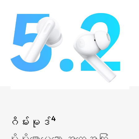
ဂိမ်းမုဒ်⁴