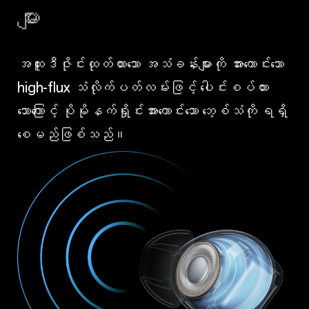
များ
အထူးဒီဇိုင်းထုတ်ထားသော အသံခန်းများကို အားကောင်းသော
high-flux သံလိုက်ပတ်လမ်းဖြင့် ပေါင်းစပ်ထား
သောကြောင့် ပိုမိုနက်ရှိုင်းအားကောင်းသော ဘေ့စ်သံကို ရရှိ
စေမည်ဖြစ်သည်။