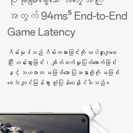
ပိုမိုချောမွေ့သော အတွေ့အကြုံ
အတွက် 94ms⁵ End-to-End
Game Latency
ဂိမ်းမုဒ်သည် ဂိမ်းကစားခြင်းကို ထပ်တူကျစေ
ပြီး ဟန်းသွားခြင်း၊ ချိတ်ဆက်မှုပြတ်တောက်ခြင်း
နှင့် သဟဇာတ မဖြစ်သော ပြဿနာတို့ကို မဖြစ်
စေဘဲ လျင်မြန်စွာ တုံ့ပြန်ပေးနိုင်ပါသည်။