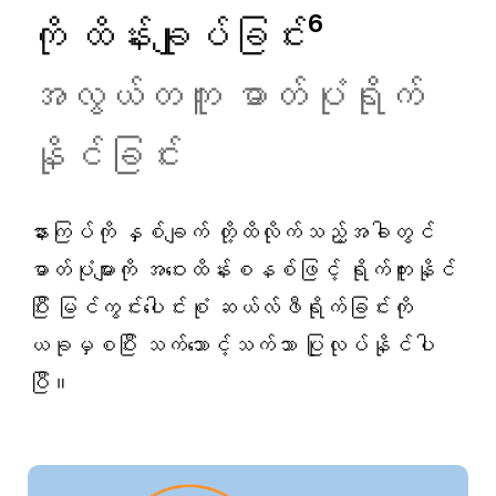
ကို ထိန်းချုပ်ခြင်း⁶
အလွယ်တကူ ဓာတ်ပုံရိုက်
နိုင်ခြင်း
နားကြပ်ကို နှစ်ချက် တို့ထိလိုက်သည့်အခါတွင်
ဓာတ်ပုံများကို အဝေးထိန်းစနစ်ဖြင့် ရိုက်ကူးနိုင်
ပြီး မြင်ကွင်းပေါင်းစုံ ဆယ်လ်ဖီရိုက်ခြင်းကို
ယခုမှစပြီး သက်သောင့်သက်သာ ပြုလုပ်နိုင်ပါ
ပြီ။