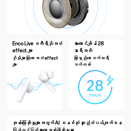
Enco Live စတီရီယိုအသံ
နားထောင်ချိန် 28
effect များ
နာရီအထိ
ပိုမိုများပြားသော အသံ effect
ကြာရှည်သော ဘက်ထရီ
များ
သက်တမ်း
ဖုန်းပြောဆိုမှုများအတွက် AI စနစ်သုံး ဆူညံသံပယ်ဖျက်စနစ်
ကြည်လင်ပြတ်သားသော ဖုန်းခေါ်ဆိုမှုများ