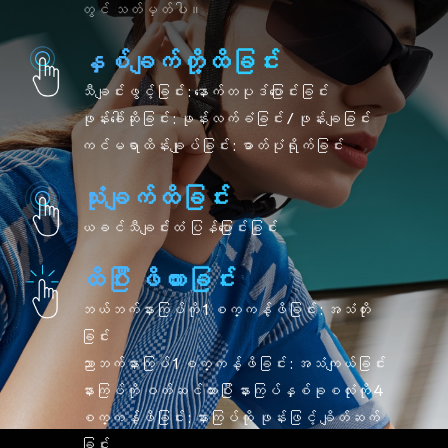
တွင် သတ်မှတ်ပါ။
နှစ်ချက်တို့ထိခြင်း
သီချင်းဖွင့်ခြင်း : နောက်တပုဒ်ပြောင်းခြင်း
ဖုန်းခေါ်ဆိုခြင်း : ဖုန်းလက်ခံခြင်း / ဖုန်းချခြင်း
ကင်မရာထိန်းချုပ်ခြင်း : ဓာတ်ပုံရိုက်ခြင်း
သုံးချက်ထိခြင်း
ယခင်သီချင်းထံ ပြန်ပြောင်းခြင်း
ထိပြီး ဖိထားခြင်း
ဘယ်ဘက်နားကြပ်ကို 1 စက္ကန့်ဖိခြင်း : အသံတိုး
ခြင်း
ညာဘက်နားကြပ် 1 စက္ကန့်ဖိခြင်း : အသံကျယ်ခြင်း
နားကြပ်ကို ဝတ်ဆင်ထားပြီး နားကြပ်နှစ်ခုစလုံးကို 4
စက္ကန့်ဖိခြင်း : နားကြပ်ကို ဖုန်းဖြင့် ချိတ်ဆက်
ခြင်း