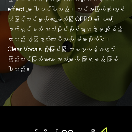
effect များ ပါဝင်ပါသည်။ သင်အကြိုက်ဆုံး ဘေ့စ်
သံမြှင့်တင်မှုကို ရွေးချယ်ပြီး OPPO ၏ ပရော်
ဖက်ရှင်နယ် အသံပိုင်းဆိုင်ရာအဖွဲ့မှ ချိန်ညှိ
ထားသည့် အံ့သြဖွယ်တေးဂီတကို ခံစားလိုက်ပါ။
Clear Vocals သို့ပြောင်းပြီး တစက္ကန့်အတွင်း
ကြည်လင်ပြတ်သားသော အသံများကို ကြားရမည် ဖြစ်
ပါသည်။