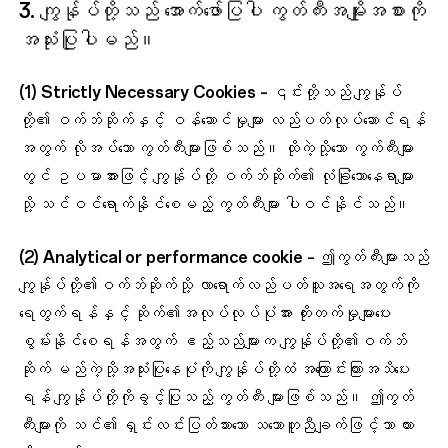
3. ကျွန်ုပ်တို့သည် အောက်ဖော်ပြပါ ကွတ်ကီးအမျိုးအစားကို
အသုံးပြုပါမည်။
(1)
Strictly Necessary Cookies
– ၎င်းတို့သည် ကျွန်ုပ်
တို့၏ ဝက်ဘ်ဆိုက်နှင့် ဝန်ဆောင်မှုများ လည်ပတ်လုပ်ဆောင်ရန်
အတွက် လိုအပ်သော ကွတ်ကီးများဖြစ်သည်။ ထိုကဲ့သို့သော ကွက်ကီးများ
တွင် ဥပမာအားဖြင့် ကျွန်ုပ်တို့ ဝက်ဘ်ဆိုက်၏ လုံခြုံသောနေရာများ
သို့ သင်ဝင်ရောက်နိုင်စေမည့် ကွတ်ကီးများ ပါဝင်နိုင်သည်။
(2)
Analytical or performance cookie
– ဤကွတ်ကီးများသည်
ကျွန်ုပ်တို့၏ဝက်ဘ်ဆိုက်သို့ လာရောက်လည်ပတ်သူအရေအတွက်ကို
ရေတွက်ရန်နှင့် ဆိုက်၏အလုပ်လုပ်ပုံအား တိုးတက်မှုများပေး
စွမ်းနိုင်စေရန်အတွက် ဧည့်သည်များက ကျွန်ုပ်တို့၏ဝက်ဘ်
ဆိုက် မည်ကဲ့သို့အသုံးပြုနေပုံကို ကျွန်ုပ်တို့ထံ အကြောင်းကြားအသိပေး
ရန် ကျွန်ုပ်တို့ကိုခွင့်ပြုသည့် ကွတ်ကီး များဖြစ်သည်။ ဤကွတ်
ကီးများကို သင်၏ ရှင်းလင်းပြတ်သားသော သဘောတူညီချက်ဖြင့်သာ ထား