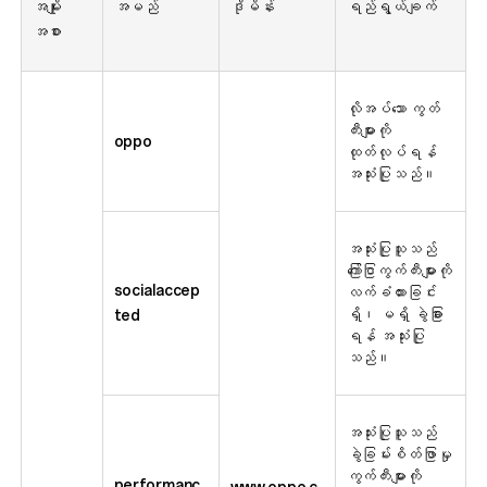
အမျိုး
အမည်
ဒိုမိန်း
ရည်ရွယ်ချက်
အစား
လိုအပ်သော ကွတ်
ကီးများကို
oppo
ထုတ်လုပ်ရန်
အသုံးပြုသည်။
အသုံးပြုသူသည်
ကြော်ငြာကွက်ကီးများကို
socialaccep
လက်ခံထားခြင်း
ရှိ၊ မရှိ ခွဲခြား
ted
ရန် အသုံးပြု
သည်။
အသုံးပြုသူသည်
ခွဲခြမ်းစိတ်ဖြာမှု
ကွက်ကီးများကို
performanc
www.oppo.c