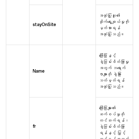
အသုံးပြုသူ၏
ဆိုက်ရွေးချယ်မှုကို
stayOnSite
မှတ်သားရန်
အသုံးပြုသည်။
ကြော်ငြာနှင့်
ခွဲခြမ်းစိတ်ဖြာမှု
အတွက် ဘရောက်
Name
ဇာများကို ခွဲခြား
သတ်မှတ်ရန်
အသုံးပြုသည်။
ကြော်ငြာများ၏
ဆက်စပ်မှုကို
တင်ဆက်ရန်၊
fr
ခွဲခြမ်းစိတ်ဖြာ
ရန်နှင့် မြှင့်
တင်ရန်အတွက်