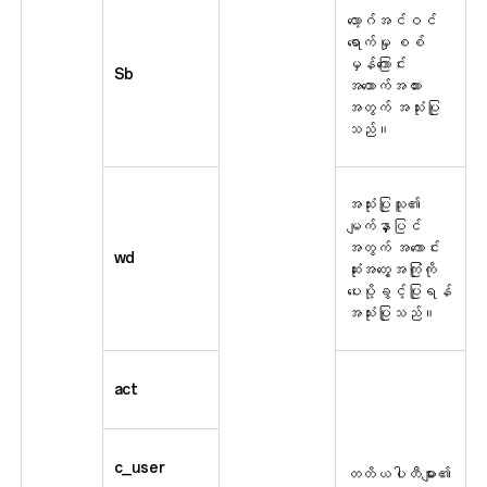
လော့ဂ်အင်ဝင်
ရောက်မှု စစ်
မှန်ကြောင်း
Sb
အထောက်အထား
အတွက် အသုံးပြု
သည်။
အသုံးပြုသူ၏
မျက်နှာပြင်
အတွက် အကောင်း
wd
ဆုံးအတွေ့အကြုံကို
ပေးပို့ခွင့်ပြုရန်
အသုံးပြုသည်။
act
c_user
တတိယပါတီများ၏