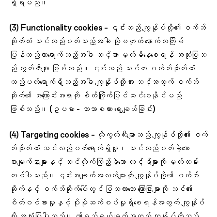
ရှိရမည်။
(3)
Functionality cookies
– ၎င်းသည် ကျွန်ုပ်တို့၏ ဝက်ဘ်
ဆိုက်ထံ သင်လည်ပတ်သည့်အခါ သို့မဟုတ် နောက်တကြိမ်
ပြန်လည်လာရောက်သည့်အခါ သင့်အား မှတ်မိနေစေရန် အသုံးပြုသ
ည့် ကွတ်ကီးများ ဖြစ်သည်။ ၎င်းသည် သင်က ဝက်ဘ်ဆိုက်ထံ
လည်ပတ်ရောက်ရှိသည့်အခါ ကျွန်ုပ်တို့အား သင့်အတွက် ဝက်ဘ်
ဆိုက်၏ အကြောင်းအရာကို စိတ်ကြိုက်ပြင်ဆင်စေနိုင်မည်
ဖြစ်သည်။ (ဥပမာ - ဘာသာစကား ရွေးချယ်ခြင်း)
(4)
Targeting cookies
– ထိုကွတ်ကီးများသည် ကျွန်ုပ်တို့၏ ဝက်
ဘ်ဆိုက်ထံ သင်လည်ပတ်ရောက်ရှိမှု၊ သင်လည်ပတ်ခဲ့သော
စာမျက်နှာများနှင့် သင်လိုက်ကြည့်ခဲ့သော လင့်ခ်များကို မှတ်တမ်း
တင်ပါသည်။ ၎င်းအချက်အလက်များကို ကျွန်ုပ်တို့၏ ဝက်ဘ်
ဆိုက်နှင့် ဝက်ဘ်ဆိုက်ပေါ်တွင် ပြသထားသော ကြောငြာများကို သင်၏
စိတ်ဝင်စားမှုနှင့် ပိုမိုဆက်စပ်မှုရှိစေရန်အတွက် ကျွန်ုပ်
တို့ အသုံးပြုပါသည်။ ဤရည်ရွယ်ချက်အတွက် ကျွန်ုပ်တို့သည်