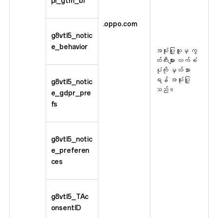
pi_gtm_bl
.oppo.com
g8vtl5_notic
e_behavior
အသုံးပြုသူမှ ကွ
တ်ကီးများ လက်ခံ
ပုံကို မှတ်သား
ရန် အသုံးပြု
g8vtl5_notic
သည်။
e_gdpr_pre
fs
g8vtl5_notic
e_preferen
ces
g8vtl5_TAc
onsentID