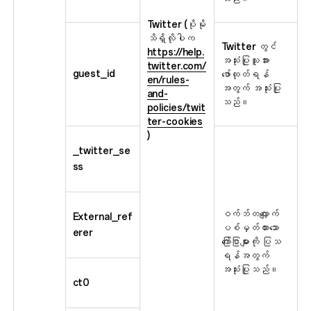
Twitter (ပိုမို
သိရှိလိုပါက
Twitter တွင်
https://help.
အသုံးပြုသူအား
twitter.com/
guest_id
ဖော်ထုတ်ရန်
en/rules-
အတွက် အသုံးပြု
and-
သည်။
policies/twit
ter-cookies
)
_twitter_se
ss
ဝက်ဘ်တလျှောက်
External_ref
ပစ်မှတ်ထားသော
erer
ကြော်ငြာများကို ပြသ
ရန်အတွက်
အသုံးပြုသည်။
ct0