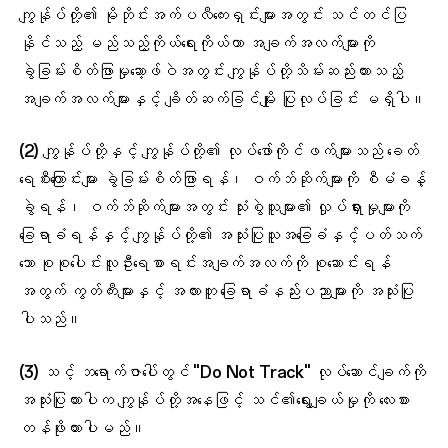
ကျွန်ုပ်တို့၏ မိုဘိုင်းအက်ပလီကေးရှင်းများအတွင်း သင်တင်ပြ
နိုင်သည့် မည်သည့်ကိုယ်ရေးကိုယ်တာ အချက်အလက်များကို
ခွဲခြမ်းစိတ်ဖြာမှုဆော့ဖ်ဝဲအတွင်း ကျွန်ုပ်တို့သိမ်းဆည်းထားသည့်
အချက်အလက်များနှင့် ချိတ်ဆက်ခြင်မျိုး ပြုလုပ်ခြင်း မရှိပါ။
(2) ကျွန်ုပ်တို့နှင့် ကျွန်ုပ်တို့၏ လုပ်ဖော်ကိုင်ဖက်များသည် ခေတ်
ရေစီးကြောင်းများ ခွဲခြမ်းစိတ်ဖြာရန်၊ ဝက်ဘ်ဆိုက်များကို စီမံခန့်
ခွဲရန်၊ ဝက်ဘ်ဆိုက်များအတွင်း သုံးစွဲသူများ၏ လှုပ်ရှားမှုများကို
ခြေရာခံရန်နှင့် ကျွန်ုပ်တို့၏ အသုံးပြုသူအခြေခံနှင့်ပတ်သက်
သော စုစုပေါင်းလူဦးရေစာရင်းအချက်အလက်ကို စုဆောင်းရန်
အတွက် ကွတ်ကီးများနှင့် အလားတူ ခြေရာခံနည်းပညာများကို အသုံးပြု
ပါသည်။
(3) သင့် ဘရောက်ဇာပေါ်တွင် "Do Not Track" လုပ်ဆောင်ချက်ကို
အသုံးပြုထားပါက ကျွန်ုပ်တို့အနေဖြင့် သင်၏ရွေးချယ်မှုကို လေးစား
တန်ဖိုးထားပါမည်။