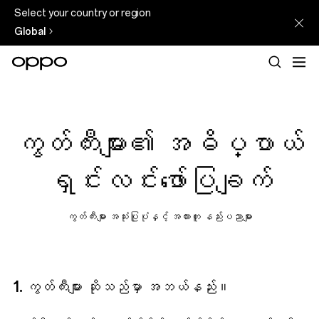
Select your country or region
Global
ကွတ်ကီးများ၏ အဓိပ္ပာယ်
ရှင်းလင်းဖော်ပြချက်
ကွတ်ကီးများ အသုံးပြုပုံနှင့် အလားတူ နည်းပညာများ
1. ကွတ်ကီးများ ဆိုသည်မှာ အဘယ်နည်း။