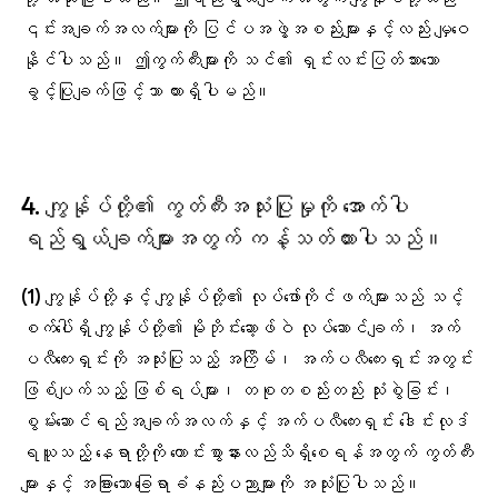
၎င်းအချက်အလက်များကို ပြင်ပအဖွဲ့အစည်းများနှင့်လည်း မျှဝေ
နိုင်ပါသည်။ ဤကွက်ကီးများကို သင်၏ ရှင်းလင်းပြတ်သားသော
ခွင့်ပြုချက်ဖြင့်သာ ထားရှိပါမည်။
4. ကျွန်ုပ်တို့၏ ကွတ်ကီးအသုံးပြုမှုကို အောက်ပါ
ရည်ရွယ်ချက်များအတွက် ကန့်သတ်ထားပါသည်။
(1) ကျွန်ုပ်တို့နှင့် ကျွန်ုပ်တို့၏ လုပ်ဖော်ကိုင်ဖက်များသည် သင့်
စက်ပေါ်ရှိ ကျွန်ုပ်တို့၏ မိုဘိုင်းဆော့ဖ်ဝဲ လုပ်ဆောင်ချက်၊ အက်
ပလီကေးရှင်းကို အသုံးပြုသည့် အကြိမ်၊ အက်ပလီကေးရှင်းအတွင်း
ဖြစ်ပျက်သည့် ဖြစ်ရပ်များ၊ တစုတစည်းတည်း သုံးစွဲခြင်း၊
စွမ်းဆောင်ရည်အချက်အလက်နှင့် အက်ပလီကေးရှင်း ဒေါင်းလုဒ်
ရယူသည့် နေရာတို့ကို ကောင်းစွာနားလည်သိရှိစေရန်အတွက် ကွတ်ကီး
များနှင့် အခြားသော ခြေရာခံနည်းပညာများကို အသုံးပြုပါသည်။