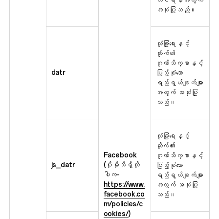
အသုံးပြုသည်။
လုံခြုံရေးနှင့်
ဆိုက်၏
ဂုဏ်သိက္ခာနှင့်
datr
ပြည့်စုံသော
ရည်ရွယ်ချက်များ
အတွက် အသုံးပြု
သည်။
လုံခြုံရေးနှင့်
ဆိုက်၏
Facebook
ဂုဏ်သိက္ခာနှင့်
js_datr
(ပိုမိုသိရှိလို
ပြည့်စုံသော
ပါက-
ရည်ရွယ်ချက်များ
https://www.
အတွက် အသုံးပြု
facebook.co
သည်။
m/policies/c
ookies/
)