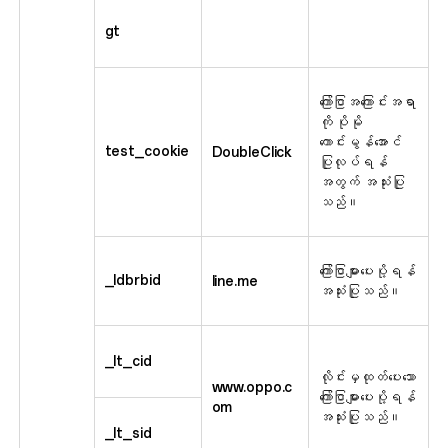
gt
ကြော်ငြာအကြောင်းအရာ
ကို ပိုမို
ကောင်းမွန်အောင်
test_cookie
DoubleClick
ပြုလုပ်ရန်
အတွက် အသုံးပြု
သည်။
ကြော်ငြာများပေးပို့ရန်
_ldbrbid
line.me
အသုံးပြုသည်။
_lt_cid
လိုင်းမှထုတ်ပေးသော
www.oppo.c
ကြော်ငြာများပေးပို့ရန်
om
အသုံးပြုသည်။
_lt_sid