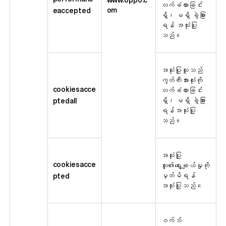
လက်ခံထားခြင်း
om
eaccepted
ရှိ၊ မရှိ ခွဲခြား
ရန် အသုံးပြု
သည်။
အသုံးပြုသူသည်
ကွတ်ကီးအားလုံးကို
cookiesacce
လက်ခံထားခြင်း
ရှိ၊ မရှိ ခွဲခြား
ptedall
ရန်အသုံးပြု
သည်။
အသုံးပြု
cookiesacce
သူ၏ရွေးချယ်မှုကို
မှတ်မိရန်
pted
အသုံးပြုသည်။
ဝက်ဘ်