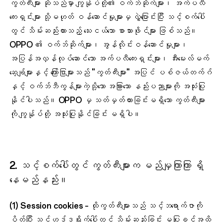
ကွတ်ကီးများ ဆိုသည်မှာ ကျွန်ုပ်တို့၏ ဝက်ဘ်ဆိုက်များ၊ အက်ပလီ
ကေးရှင်းများ သို့မဟုတ် ဝန်ဆောင်မှုများမှ လွှဲပြောင်းပြီး သင့်စက်ပေါ်
တွင် သိမ်းဆည်းထားသည့် သေးငယ်သော စာသားဖိုင်များ ဖြစ်သည်။
OPPO ၏ ဝက်ဘ်ဆိုက်များ၊ အွန်လိုင်းဝန်ဆောင်မှုများ၊
အပြန်အလှန်လုပ်ဆောင်သော အက်ပလီကေးရှင်းများ၊ အီးမေးလ်မက်
ဆေ့ချ်များနှင့် ကြော်ငြာများသည် "ကွတ်ကီးများ" အပြင် ပစ်ဇယ်တက်ဂ်
နှင့် ဝက်ဘ်ဘီကွန်များကဲ့သို့သော အခြားသော နည်းပညာများကို အသုံးပြု
နိုင်ပါသည်။ OPPO မှ သတ်မှတ်ထားခြင်းမရှိသော ကွတ်ကီးများ
ကို ကျွန်ုပ်တို့ အသုံးပြုနိုင်ခြင်း မရှိပါ။
2. သင့်စက်ပေါ်တွင် ကွတ်ကီးများက မည်မျှကြာကြာ ရှိ
နေမည်နည်း။
(1)
Session cookies
– ထိုကွတ်ကီးများသည် သင့်ဘရောက်ဇာကို
ပိတ်ပြီး သင့်ဟဒ်ဒရိုက်ပေါ်တွင် သိမ်းဆည်းခြင်း မပြုခင်အထိ