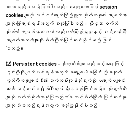
သာ တာရှည်ခံမည် ဖြစ်ပါသည်။ ယေဘုယျအားဖြင့် session
cookies များကို သင်ဝင်ရောက်ကြည့်ရှုသော ဆိုက်တခု၏ စာမျက်နှာ
များကို ခြေရာခံရန်အတွက် အသုံးပြုပါသည်။ ထိုမှသာ ဝက်ဘ်
ဆိုက်၏ စာမျက်နှာတခုထံ လည်ပတ်ကြည့်ရှုမှုနှင့် စပ်လျဥ်းပြီး
အချက်အလက်များကို စိတ်ကြိုက်ပြင်ဆင်နိုင်မည် ဖြစ်
ပါသည်။
(2)
Persistent cookies
– ထိုကွတ်ကီးများသည် သင့်အနေဖြင့်
၎င်းတို့ကို ဖျက်ပစ်ရန်အတွက် မရွေးချယ်မခြင်း သို့မဟုတ်
ကွတ်ကီးတခုချင်းစီ၏ သက်တမ်းကုန်ဆုံးရက်သို့ မရောက်မချင်း
အထိ သင့်ဟဒ်ဒရိုက်ပေါ်တွင် ရှိနေမည်ဖြစ်သည်။ ထိုကွတ်ကီး
များကို ဝက်ဘ်ဆိုက်အသုံးပြုသည့်အခါ သင့်စိတ်ကြိုက် ပြင်ဆင်မှု
များကို သိမ်းဆည်းရန်အတွက် အသုံးပြုနိုင်ပါသည်။