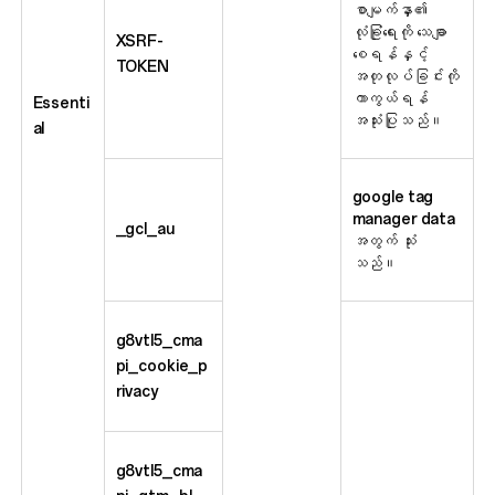
စာမျက်နှာ၏
လုံခြုံရေးကို သေချာ
XSRF-
စေရန်နှင့်
TOKEN
အတုလုပ်ခြင်းကို
ကာကွယ်ရန်
Essenti
အသုံးပြုသည်။
al
google tag
manager data
_gcl_au
အတွက် သုံး
သည်။
g8vtl5_cma
pi_cookie_p
rivacy
g8vtl5_cma