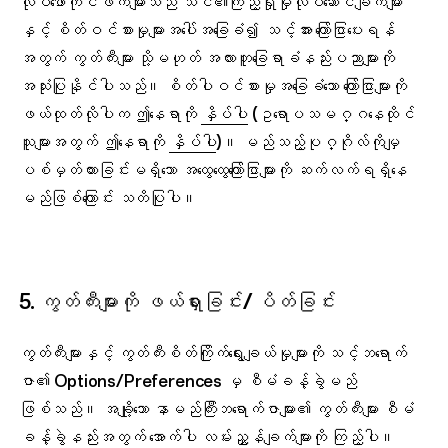
လုပ်ဖော်ကိုင်ဖက်များသည် သင်၏ကြည့်ရှုမှုလုပ်ဆောင်ချက်များ
နှင့် စိတ်ဝင်စားမှုများအပေါ်အခြေခံ၍ သင့်အား ကြော်ငြာပေးရန်
အတွက် ကွတ်ကီးများ သို့မဟုတ် အလားတူခြေရာခံနည်းပညာများကို
အသုံးပြုနိုင်ပါသည်။ စိတ်ပါဝင်စားမှုအခြေခံသော ကြော်ငြာများကို
ဖယ်ထုတ်လိုပါက ဤနေရာကို
နှိပ်ပါ
(ဥရောပသမဂ္ဂနေထိုင်
သူများအတွက် ဤနေရာကို
နှိပ်ပါ
)။ မည်သည့်ပုဂ္ဂိုလ်ကိုမျှ
ပစ်မှတ်ထားခြင်းမရှိသော အထွေထွေကြော်ငြာများကို ဆက်လက်ရရှိနေ
မည်ဖြစ်ကြောင်း သတိပြုပါ။
5. ကွတ်ကီးများကို ဖယ်ရှားခြင်း/ ပိတ်ခြင်း
ကွတ်ကီးများနှင့် ကွတ်ကီးစိတ်ကြိုက်ရွေးချယ်မှုများကို သင့်ဘရောက်
ဇာ၏ Options/Preferences မှ စီမံခန့်ခွဲမည်
ဖြစ်သည်။ အချို့သော နာမည်ကြီးဘရောက်ဇာများ၏ ကွတ်ကီးများ စီမံ
ခန့်ခွဲနည်းအတွက် အောက်ပါ လမ်းညွှန်ချက်များကို ကြည့်ပါ။