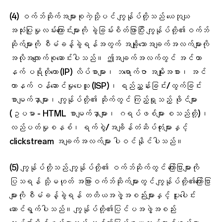
(4) ဝက်ဘ်ဆိုက်အများစုကဲ့သို့ပင် ကျွန်ုပ်တို့သည် ယေဘုယျ
အသုံးပြုမှုလမ်းကြောင်းများကို ခွဲခြမ်းစိတ်ဖြာပြီး ကျွန်ုပ်တို့၏ဝက်ဘ်
ဆိုက်များကို စီမံခန့်ခွဲရန်အတွက် အချို့သောအချက်အလက်များကို
အလိုအလျောက်စုဆောင်းပါသည်။ ဤအချက်အလက်တွင် အင်တာ
နက် ပရိုတိုကော (IP) လိပ်စာများ၊ ဘရောက်ဇာ အမျိုးအစား၊ အင်
တာနက် ဝန်ဆောင်မှုပေးသူ (ISP)၊ ရည်ညွှန်းခြင်း/ထွက်ခြင်း
စာမျက်နှာများ၊ ကျွန်ုပ်တို့၏ ဆိုက်တွင် ကြည့်ရှုသည့် ဖိုင်များ
(ဥပမာ - HTML စာမျက်နှာများ၊ ဂရပ်ဖစ်များ စသည်တို့)၊
လည်ပတ်မှုစနစ်၊ ရက်စွဲ/အချိန်တံဆိပ်တုံးများနှင့်
clickstream အချက်အလက်များ ပါဝင်နိုင်ပါသည်။
(5) ကျွန်ုပ်တို့သည် ကျွန်ုပ်တို့၏ ဝက်ဘ်ဆိုက်တွင် ကြော်ငြာများကို
ပြသရန် သို့မဟုတ် အခြားဝက်ဘ်ဆိုက်များတွင် ကျွန်ုပ်တို့၏ကြော်ငြာ
များကို စီမံခန့်ခွဲရန် တတိယအဖွဲ့အစည်းများနှင့် ပူးပေါင်း
ဆောင်ရွက်ပါသည်။ ကျွန်ုပ်တို့၏ပြင်ပအဖွဲ့အစည်း