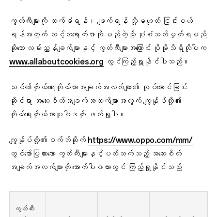
ကွတ်ကီးများကို လက်ခံရန်၊ ဖျက်ရန် သို့မဟုတ် ငြင်းပယ်
ရန်အတွက် သင့်ဘရောက်ဇာကို မည်ကဲ့သို့ ပုံစံသတ်မှတ်ရမည်
ဆိုသော လမ်းညွှန်ချက်များနှင့် ကွတ်ကီးများအကြောင်း ပိုမိုသိရှိလိုပါက
www.allaboutcookies.org
တွင်ကြည့်ရှုနိုင်ပါသည်။
သင်၏ကိုယ်ရေးကိုယ်တာအချက်အလက်များ၏ လုပ်ဆောင်ခြင်း
ဆိုင်ရာ အသေးစိတ်အချက်အလက်များအတွက် ကျွန်ုပ်တို့၏
ကိုယ်ရေးကိုယ်တာမူဝါဒကို ဖတ်ရှုပါ။
ကျွန်ုပ်တို့၏ဝက်ဘ်ဆိုက်
https://www.oppo.com/mm/
တွင်ဖော်ပြထားသော ကွတ်ကီးများနှင့်ပတ်သက်သည့် အသေးစိတ်
အချက်အလက်များကို အောက်ပါဇယားတွင် ကြည့်ရှုနိုင်သည်
ကွတ်ကီး