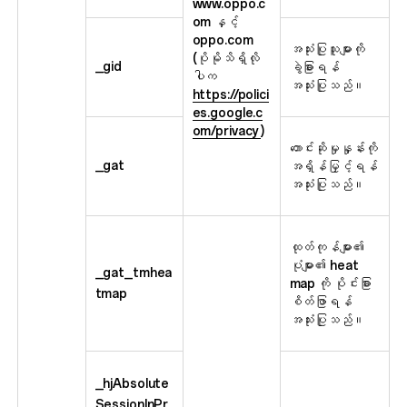
www.oppo.c
om နှင့်
oppo.com
အသုံးပြုသူများကို
(ပိုမိုသိရှိလို
_gid
ခွဲခြားရန်
ပါက
အသုံးပြုသည်။
https://polici
es.google.c
om/privacy
)
တောင်းဆိုမှုနှုန်းကို
_gat
အရှိန်မြှင့်ရန်
အသုံးပြုသည်။
ထုတ်ကုန်များ၏
ပုံများ၏ heat
_gat_tmhea
map ကို ပိုင်းခြား
tmap
စိတ်ဖြာရန်
အသုံးပြုသည်။
_hjAbsolute
SessionInPr