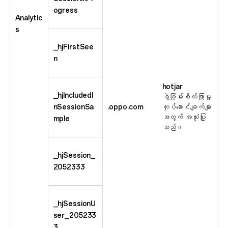
ogress
Analytic
s
_hjFirstSee
n
hotjar
_hjIncludedI
ခွဲခြမ်းစိတ်ဖြာမှု
nSessionSa
.oppo.com
လုပ်ဆောင်ချက်များ
အတွက် အသုံးပြု
mple
သည်။
_hjSession_
2052333
_hjSessionU
ser_205233
3