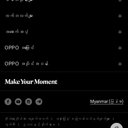
OPPO Reno15 Pro Max 5G
တက်ဘလက်များ
OPPO Reno15 5G
OPPO Pad SE
အထောက်အပံ့
OPPO Reno15 F 5G
OPPO Pad Neo
ဆက်သွယ်ရန်
OPPO Reno14 Pro 5G
OPPO အကြောင်း
OPPO Watch S
သုံးစွဲသူဝန်ဆောင်မှုစင်တာ
OPPO Reno14 5G
ကျွန်ုပ်တို့၏အကြောင်း
OPPO Watch
OPPO အသိုင်းအဝန်း
ဆော့(ဖ်)ဝဲမြှင့်တင်ခြင်း
OPPO Reno14 F 5G
ရှာဖွေခြင်း
OPPO Enco Buds2
OPPO အသိုင်းအဝန်း
Warranty စစ်ဆေးခြင်း
OPPO Reno13 5G
OPPO Enco Buds
အပိုပစ္စည်းစစ်ဆေးခြင်း
OPPO Reno13 F
Security Response စင်တာ
OPPO A6
Myanmar (မြန်မာ)
အာမခံမူဝါဒ
OPPO A6c
ကိုယ်ရေးကိုယ်တာ အချက်အလက်
အသုံးပြုပုံ စည်းကမ်းသတ်မှတ်ချက်များ
OPPO A6x
ကွတ်ကီး
ဥပဒေနှင့် လိုက်နာမ