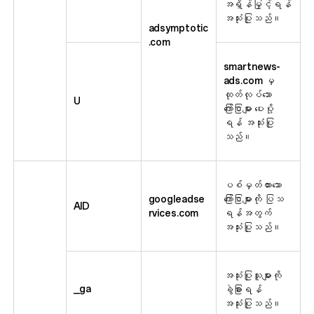
အရှိန်မြှင့်ရန်
အသုံးပြုသည်။
adsymptotic
.com
smartnews-
ads.com မှ
ထုတ်လုပ်သော
U
ကြော်ငြာများ ပေးပို့
ရန် အသုံးပြု
သည်။
ပစ်မှတ်ထားသော
googleadse
ကြော်ငြာများကို ပြသ
AID
rvices.com
ရန်အတွက်
အသုံးပြုသည်။
အသုံးပြုသူများကို
_ga
ခွဲခြားရန်
အသုံးပြုသည်။