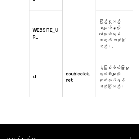
ကြည့်ရှုသည့်
စာမျက်နှာကို
WEBSITE_U
ဖော်ထုတ်ရန်
RL
အတွက် အသုံးပြု
သည်။.
ခွဲခြမ်းစိတ်ဖြာမှု
doubleclick.
ကွက်ကီးများကို
id
net
ထုတ်လုပ်ရန်
အသုံးပြုသည်။
စမတ်ဖုန်းများ