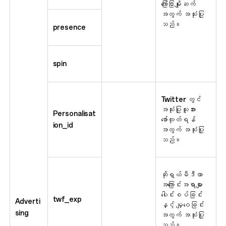
ကြော်ငြာမျိုးဆက်
အတွက် အသုံးပြု
သည်။
presence
spin
Twitter တွင်
အသုံးပြုသူအား
Personalisat
ဖော်ထုတ်ရန်
ion_id
အတွက် အသုံးပြု
သည်။
ဆိုရှယ်မီဒီယာ
အကြောင်းအရာများ
ပေါင်းစပ်ခြင်း
twf_exp
Adverti
နှင့် မျှဝေခြင်း
sing
အတွက် အသုံးပြု
သည်။