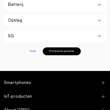
Batterij
Opslag
5G
Reset
61 resultaten gevonden
Smartphones
OPPO Find X9 Ultra
IoT-producten
OPPO Find X9 Pro
OPPO Pad 5