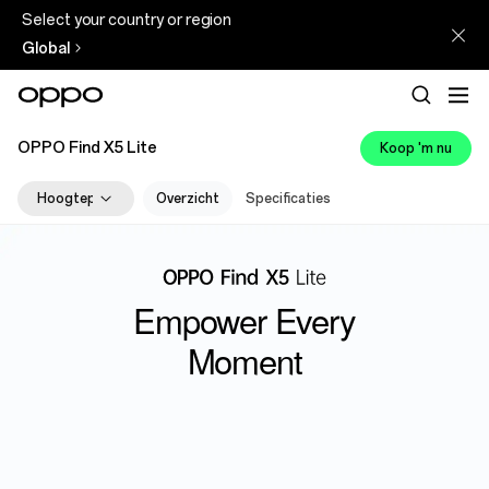
Select your country or region
Global
OPPO Find X5 Lite
Koop 'm nu
Hoogtepunten
Overzicht
Specificaties
Camera
Design
Prestaties
ColorOS
Empower Every
Moment