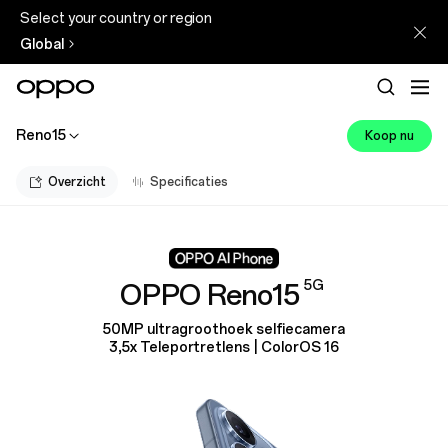
Select your country or region
Global
Reno15
Koop nu
Overzicht
Specificaties
5G
OPPO Reno15
50MP ultragroothoek selfiecamera
3,5x Teleportretlens | ColorOS 16