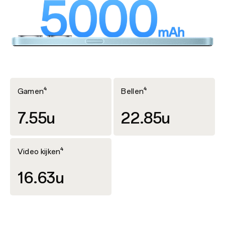
Gamen⁴
Bellen⁴
7.55u
22.85u
Video kijken⁴
16.63u