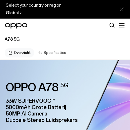
Select your country or region
Global
A78 5G
Overzicht
Specificaties
OPPO A78
5G
33W SUPERVOOC™
5000mAh Grote
Batterij
50MP AI Camera
Dubbele Stereo
Luidsprekers