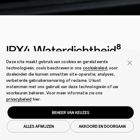
IPX4 Waterdichtheid⁸
Deze site maakt gebruik van cookies en gerelateerde
technologieën, zoals beschreven in ons
cookiebeleid
, voor
doeleinden die kunnen omvatten site-operatie, analyses,
verbeterde gebruikerservaring of reclame. U kunt
Met een IPX4-waterdichte telefoon hoef je
instemmen met ons gebruik van deze technologieën of uw
niet bang te zijn voor kleine of grote
voorkeuren beheren. Voor meer informatie zie ons
privacybeleid
hier.
waterschade.
BEHEER VAN KEUZES
ALLES AFWIJZEN
AKKOORD EN DOORGAAN