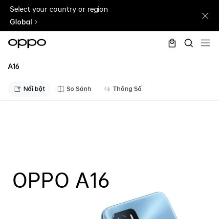
Select your country or region
Global
A16
Nổi bật
So Sánh
Thông Số
A16
OPPO
A16