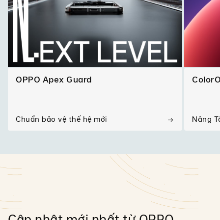
OPPO Apex Guard
ColorO
Chuẩn bảo vệ thế hệ mới
Nâng Tầ
Cập nhật mới nhất từ OPPO