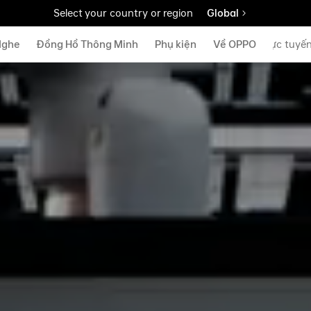
Select your country or region
Global
Nghe
Đồng Hồ Thông Minh
Phụ kiện
Cửa hàng trực tuyế
Về OPPO