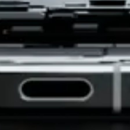
Vượt xa việc sử dụng
hàng ngày
Thông qua thiết kế đột phá