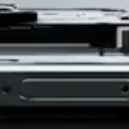
Vượt xa vòng đời sản
phẩm
Đổi mới vật liệu - Đảm bảo chất
lượng từ nguồn gốc