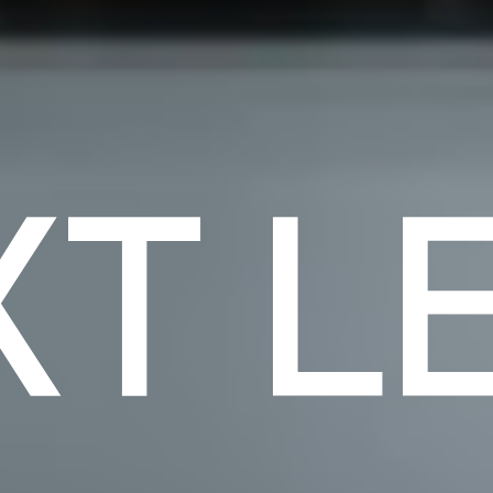
cứng
phần mềm