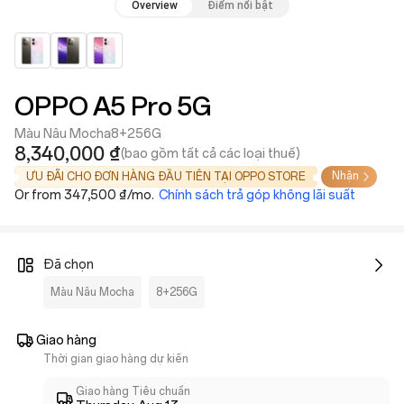
Overview
Điểm nổi bật
OPPO A5 Pro 5G
Màu Nâu Mocha
8+256G
8,340,000 ₫
(bao gồm tất cả các loại thuế)
Nhận
ƯU ĐÃI CHO ĐƠN HÀNG ĐẦU TIÊN TẠI OPPO STORE
Or from 347,500 ₫/mo.
Chính sách trả góp không lãi suất
Đã chọn
Màu Nâu Mocha
8+256G
Giao hàng
Thời gian giao hàng dự kiến
Giao hàng Tiêu chuẩn