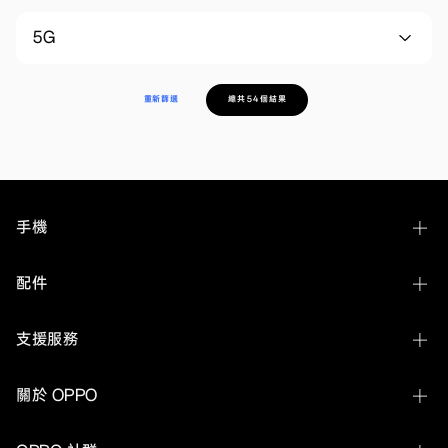
5G
重新篩選
總共 54 個結果
手機
OPPO Find N6
配件
OPPO Find X9 Ultra
OPPO Bubble
支援服務
OPPO Find X9s
OPPO Pad 5 Matte Display Edition
聯繫客服
OPPO Find X9 Pro
關於 OPPO
OPPO Pad SE
服務中心查詢及預約
OPPO Find X9
關於 OPPO
OPPO Pad 3 柔光版