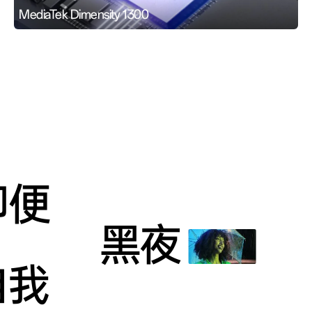
MediaTek Dimensity 1300
旗艦級影像系統
80W SUPERVOOC
超級閃充
TM
12GB+256GB | 輕奢簡約新色
人像專家
即便
黑夜
自我